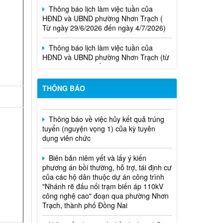
HĐND và UBND phường Nhơn Trạch (
Từ ngày 29/6/2026 đến ngày 4/7/2026)
Thông báo lịch làm việc tuần của
HĐND và UBND phường Nhơn Trạch (từ
ngày 15/6/2026 đến ngày 21/6/2026
Thông báo lịch tiếp công dân của Chủ
Niêm yết phương án bồi thường, hỗ
tịch Hội đồng nhân dân phường tại các
trợ, tái định cư
THÔNG BÁO
khu phố trên địa bàn phường Nhơn
Trạch năm 2026
Thông báo về việc hủy kết quả trúng
tuyển (nguyện vọng 1) của kỳ tuyên
dụng viên chức
Biên bản niêm yết và lấy ý kiến
phương án bồi thường, hỗ trợ, tái định cư
của các hộ dân thuộc dự án công trình
"Nhánh rẽ đấu nối trạm biến áp 110kV
công nghệ cao" đoạn qua phường Nhơn
Trạch, thành phố Đồng Nai
Niêm yết phương án bồi thường, hỗ
trợ, trái định cư của các hộ dân có đất bị