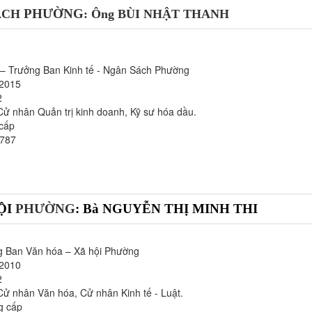
PHƯỜNG
SÁCH
: Ông BÙI NHẬT THANH
 – Trưởng Ban Kinh tế - Ngân Sách Phường
/2015
2
Cử nhân Quản trị kinh doanh, Kỹ sư hóa dầu.
 cấp
1787
ỘI
PHƯỜNG
: Bà NGUYỄN THỊ MINH THI
g Ban Văn hóa – Xã hội Phường
/2010
2
Cử nhân Văn hóa, Cử nhân Kinh tế - Luật.
ng cấp