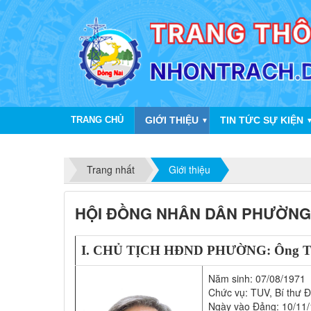
TRANG CHỦ
GIỚI THIỆU
TIN TỨC SỰ KIỆN
▼
Trang nhất
Giới thiệu
HỘI ĐỒNG NHÂN DÂN PHƯỜNG
I. CHỦ TỊCH HĐND PHƯỜNG: Ông
Năm sinh: 07/08/1971
Chức vụ: TUV, Bí thư 
Ngày vào Đảng: 10/11