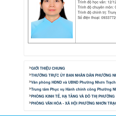
Trình độ học vấn: 12/1
Trình độ chuyên môn: 
Trình độ chính trị: Tru
Số điện thoại: 093377
GIỚI THIỆU CHUNG
THƯỜNG TRỰC ỦY BAN NHÂN DÂN PHƯỜNG N
Văn phòng HĐND và UBND Phường Nhơn Trạch
Trung tâm Phục vụ Hành chính công Phường N
PHÒNG KINH TẾ, HẠ TẦNG VÀ ĐÔ THỊ PHƯỜN
PHÒNG VĂN HÓA - XÃ HỘI PHƯỜNG NHƠN TRẠ