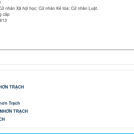
2
Cử nhân Xã hội học; Cử nhân Kế tóa; Cử nhân Luật.
ng cấp
2613
HƠN TRẠCH
hơn Trạch
G NHƠN TRẠCH
CH