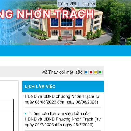
Tiếng Việt
English
Thay đổi màu sắc
Thông báo lịch làm việc tuần của
LỊCH LÀM VIỆC
HĐND và UBND phường Nhơn Trạch( từ
ngày 03/08/2026 đến ngày 08/08/2026)
Thông báo lịch làm việc tuần của
HĐND và UBND Phường Nhơn Trạch ( từ
ngày 20/7/2026 đến ngày 25/7/2026)
Thông báo lịch làm việc tuần của