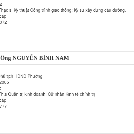
12
hạc sĩ Kỹ thuật Công trình giao thông; Kỹ sư xây dựng cầu đường.
 cấp
0072
: Ông NGUYỄN BÌNH NAM
Chủ tịch HĐND Phường
/2005
2
h.s Quản trị kinh doanh; Cử nhân Kinh tế chính trị
 cấp
9777