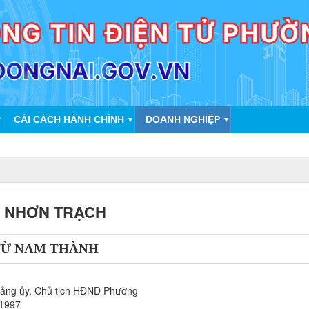
CẢI CÁCH HÀNH CHÍNH
DOANH NGHIỆP
▼
▼
▼
 NHƠN TRẠCH
 TỪ NAM THÀNH
Đảng ủy, Chủ tịch HĐND Phường
/1997