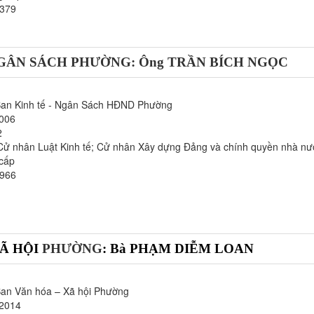
0379
 NGÂN SÁCH PHƯỜNG: Ông TRẦN BÍCH NGỌC
Ban Kinh tế - Ngân Sách HĐND Phường
2006
2
Cử nhân Luật Kinh tế; Cử nhân Xây dựng Đảng và chính quyền nhà nư
 cấp
6966
XÃ HỘI
PHƯỜNG
: Bà PHẠM DIỄM LOAN
Ban Văn hóa – Xã hội Phường
/2014