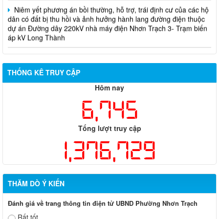
Niêm yết phương án bồi thường, hỗ trợ, trái định cư của các hộ
dân có đất bị thu hồi và ảnh hưởng hành lang đường điện thuộc
dự án Đường dây 220kV nhà máy điện Nhơn Trạch 3- Trạm biến
áp kV Long Thành
Biên bản về việc niêm yết phương án bồi thường, hỗ trợ, tái
định cư của các hộ dân có đất bị thu hồi thuộc dự án nâng cấp
THỐNG KÊ TRUY CẬP
đường 25B cũ đoạn từ Trung tâm huyện Nhơn Trạch ra Quốc lộ
51, huyện Long Thành và huyện Nhơn Trạch
Hôm nay
6,745
Tổng lượt truy cập
1,376,729
THĂM DÒ Ý KIẾN
Đánh giá về trang thông tin điện tử UBND Phường Nhơn Trạch
Rất tốt