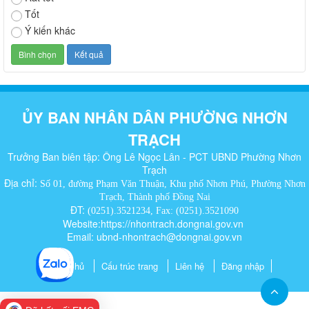
Tốt
Ý kiến khác
ỦY BAN NHÂN DÂN PHƯỜNG NHƠN
TRẠCH
Trưởng Ban biên tập: Ông Lê Ngọc Lân - PCT UBND Phường Nhơn
Trạch
Địa chỉ:
Số 01, đường Phạm Văn Thuận, Khu phố Nhơn Phú, Phường Nhơn
Trạch, Thành phố Đồng Nai
ĐT:
(0251).3521234, Fax: (0251).3521090
Website:https://nhontrach.dongnai.gov.vn
Email: ubnd-nhontrach@dongnai.gov.vn​
Trang chủ
Cấu trúc trang
Liên hệ
Đăng nhập