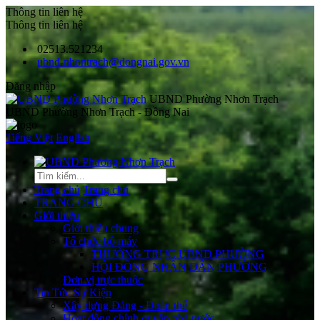
Thông tin liên hệ
Thông tin liên hệ
02513.521234
ubnd-nhontrach@dongnai.gov.vn
Đăng nhập
UBND Phường Nhơn Trạch
UBND Phường Nhơn Trạch - Đồng Nai
Tiếng Việt
English
Trang chủ
Trang chủ
TRANG CHỦ
Giới thiệu
Giới thiệu chung
Tổ chức bộ máy
THƯỜNG TRỰC UBND PHƯỜNG
HỘI ĐỒNG NHÂN DÂN PHƯỜNG
Đơn vị trực thuộc
Tin Tức Sự Kiện
Xây dựng Đảng - Đoàn thể
Hoạt động chính quyền nhà nước