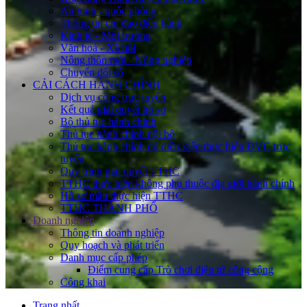
An ninh - quốc phòng
Thông tin chỉ đạo điều hành
Kinh tế - Môi trường
Văn hoá - Xã hội
Nông thôn mới - Nông nghiệp
Chuyển đổi số
CẢI CÁCH HÀNH CHÍNH
Dịch vụ công trực tuyến
Kết quả giải quyết hồ sơ
Bộ thủ tục hành chính
Thủ tục hành chính nội bộ
Thủ tục hành chính đủ điều kiện thực hiện DVC trực
tuyến
Quy trình giải quyết TTHC
TTHC thực hiện không phụ thuộc địa giới hành chính
Hồ sơ mẫu thực hiện TTHC
TTHC THÀNH PHỐ
Doanh nghiệp
Thông tin doanh nghiệp
Quy hoạch và phát triển
Danh mục cấp phép
Điểm cung cấp Trò chơi điện tử công cộng
Công khai
Trang nhất