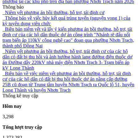
phường tại các khu phố trên địa bàn phường Nhơn Trạch năm 2026
Thông báo
Niêm yết phương án bồi thường, hỗ trợ, tái định cư
Thông báo về việc hủy kết quả trúng tuyển (nguyện vọng 1) của
kỳ tuyên dụng viên chức
Biên bản niêm yết và lấy ý kiến phương án bồi thường, hỗ trợ, tái
định cư của các hộ dân thuộc dự án công trình "Nhánh rẽ đấu nối
trạm biến áp 110kV công nghệ cao" đoạn qua phường Nhơn Trạch,
thành phố Đồng Nai
Niêm yết phương án bồi thường, hỗ trợ, trái định cư của các hộ
dân có đất bị thu hồi và ảnh hưởng hành lang đường điện thuộc dự
án Đường dây 220kV nhà máy điện Nhơn Trạch 3- Trạm biến áp
kV Long Thành
Biên bản về việc niêm yết phương án bồi thường, hỗ trợ, tái định
cư của các hộ dân có đất bị thu hồi thuộc dự án nâng cấp đường
25B cũ đoạn từ Trung tâm huyện Nhơn Trạch ra Quốc lộ 51, huyện
Long Thành và huyện Nhơn Trạch
Thống kê truy cập
Hôm nay
3,298
Tổng lượt truy cập
1,373,282