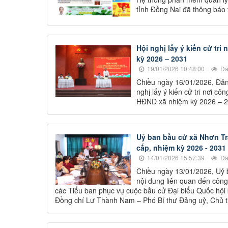
tỉnh Đồng Nai đã thông báo t
Hội nghị lấy ý kiến cử tr
kỳ 2026 – 2031
19/01/2026 10:48:00
Đã
Chiều ngày 16/01/2026, Đả
nghị lấy ý kiến cử tri nơi cô
HĐND xã nhiệm kỳ 2026 – 2
Uỷ ban bầu cử xã Nhơn Tr
cấp, nhiệm kỳ 2026 - 2031
14/01/2026 15:57:39
Đã
Chiều ngày 13/01/2026, Uỷ 
nội dung liên quan đến công 
các Tiểu ban phục vụ cuộc bầu cử Đại biểu Quốc hội 
Đồng chí Lư Thành Nam – Phó Bí thư Đảng uỷ, Chủ t