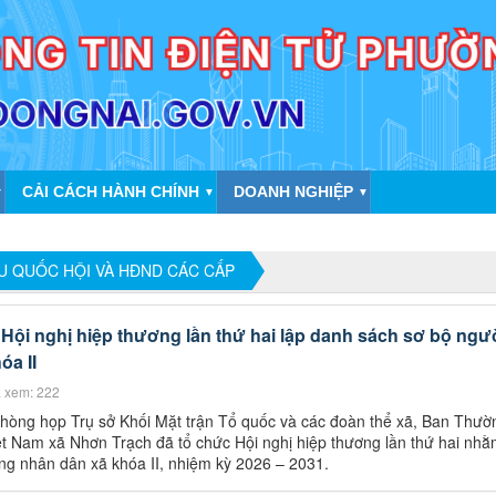
CẢI CÁCH HÀNH CHÍNH
DOANH NGHIỆP
▼
▼
▼
ỂU QUỐC HỘI VÀ HĐND CÁC CẤP
Hội nghị hiệp thương lần thứ hai lập danh sách sơ bộ ngư
óa II
 xem: 222
Phòng họp Trụ sở Khối Mặt trận Tổ quốc và các đoàn thể xã, Ban Thườ
t Nam xã Nhơn Trạch đã tổ chức Hội nghị hiệp thương lần thứ hai nhằ
ng nhân dân xã khóa II, nhiệm kỳ 2026 – 2031.