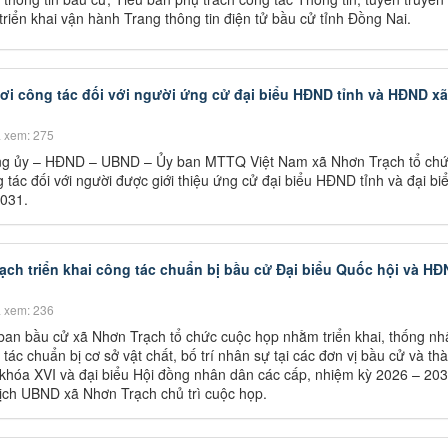
riển khai vận hành Trang thông tin điện tử bầu cử tỉnh Đồng Nai.
i nơi công tác đối với người ứng cử đại biểu HĐND tỉnh và HĐND x
 xem: 275
ng ủy – HĐND – UBND – Ủy ban MTTQ Việt Nam xã Nhơn Trạch tổ chứ
ng tác đối với người được giới thiệu ứng cử đại biểu HĐND tỉnh và đại bi
031.
ạch triển khai công tác chuẩn bị bầu cử Đại biểu Quốc hội và HĐ
 xem: 236
ban bầu cử xã Nhơn Trạch tổ chức cuộc họp nhằm triển khai, thống nh
tác chuẩn bị cơ sở vật chất, bố trí nhân sự tại các đơn vị bầu cử và th
khóa XVI và đại biểu Hội đồng nhân dân các cấp, nhiệm kỳ 2026 – 203
ịch UBND xã Nhơn Trạch chủ trì cuộc họp.