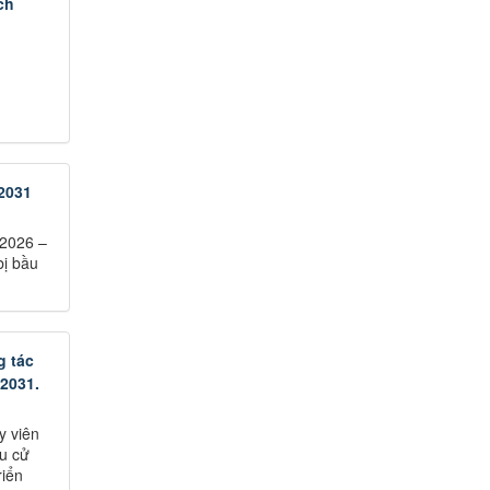
ch
 2031
 2026 –
bị bầu
g tác
 2031.
y viên
u cử
riển