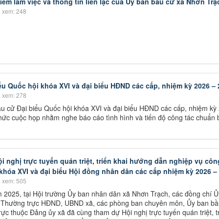
ểm làm việc và thông tin liên lạc của Ủy ban bầu cử xã Nhơn Trạ
 xem: 248
ểu Quốc hội khóa XVI và đại biểu HĐND các cấp, nhiệm kỳ 2026 –
 xem: 278
u cử Đại biểu Quốc hội khóa XVI và đại biểu HĐND các cấp, nhiệm kỳ
hức cuộc họp nhằm nghe báo cáo tình hình và tiến độ công tác chuẩn 
 nghị trực tuyến quán triệt, triển khai hướng dẫn nghiệp vụ côn
khóa XVI và đại biểu Hội đồng nhân dân các cấp nhiệm kỳ 2026 –
 xem: 505
 2025, tại Hội trường Ủy ban nhân dân xã Nhơn Trạch, các đồng chí Ủ
 Thường trực HĐND, UBND xã, các phòng ban chuyên môn, Ủy ban bầ
rực thuộc Đảng ủy xã đã cùng tham dự Hội nghị trực tuyến quán triệt, t