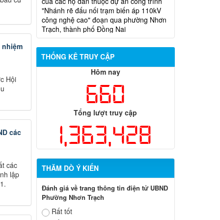
công nghệ cao" đoạn qua phường Nhơn
Trạch, thành phố Đồng Nai
Niêm yết phương án bồi thường, hỗ
trợ, trái định cư của các hộ dân có đất bị
ã nhiệm
thu hồi và ảnh hưởng hành lang đường
THỐNG KÊ TRUY CẬP
điện thuộc dự án Đường dây 220kV nhà
máy điện Nhơn Trạch 3- Trạm biến áp
Hôm nay
kV Long Thành
c Hội
660
ểu
Biên bản về việc niêm yết phương án
bồi thường, hỗ trợ, tái định cư của các hộ
Tổng lượt truy cập
dân có đất bị thu hồi thuộc dự án nâng
cấp đường 25B cũ đoạn từ Trung tâm
1,363,428
ND các
huyện Nhơn Trạch ra Quốc lộ 51, huyện
Long Thành và huyện Nhơn Trạch
ất các
THĂM DÒ Ý KIẾN
ành lập
1.
Đánh giá về trang thông tin điện tử UBND
Phường Nhơn Trạch
Rất tốt