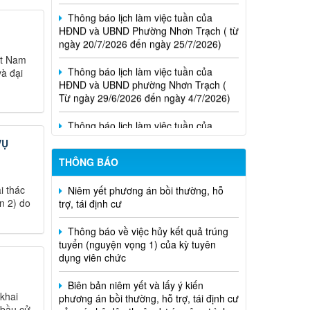
HĐND và UBND Phường Nhơn Trạch ( từ
ngày 20/7/2026 đến ngày 25/7/2026)
Thông báo lịch làm việc tuần của
ệt Nam
HĐND và UBND phường Nhơn Trạch (
và đại
Từ ngày 29/6/2026 đến ngày 4/7/2026)
Thông báo lịch làm việc tuần của
HĐND và UBND phường Nhơn Trạch (từ
ngày 15/6/2026 đến ngày 21/6/2026
VỤ
Thông báo lịch tiếp công dân của Chủ
THÔNG BÁO
Niêm yết phương án bồi thường, hỗ
tịch Hội đồng nhân dân phường tại các
trợ, tái định cư
khu phố trên địa bàn phường Nhơn
i thác
Trạch năm 2026
n 2) do
Thông báo về việc hủy kết quả trúng
tuyển (nguyện vọng 1) của kỳ tuyên
dụng viên chức
Biên bản niêm yết và lấy ý kiến
phương án bồi thường, hỗ trợ, tái định cư
của các hộ dân thuộc dự án công trình
khai
"Nhánh rẽ đấu nối trạm biến áp 110kV
 bầu cử