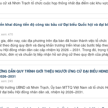
u cử xã Nhơn Trạch tổ chức cuộc họp thống nhất địa điểm các khu vực
iển khai đúng tiến độ công tác bầu cử Đại biểu Quốc hội và đại b
 xem: 470
ia, đến nay, các địa phương trên địa bàn đã hoàn thành việc tổ chức 
ất theo đúng quy định và đang khẩn trương triển khai các bước tiếp the
iểu Hội đồng nhân dân các cấp nhiệm kỳ 2026 – 2031. Trong đó, trọng 
chức, đơn vị và chuẩn bị tiếp nhận hồ sơ ứng cử theo quy định của pháp
ƯỚNG DẪN QUY TRÌNH GIỚI THIỆU NGƯỜI ỨNG CỬ ĐẠI BIỂU HĐND
2026–2031
 xem: 245
 Hội trường UBND xã Nhơn Trạch, Ủy ban MTTQ Việt Nam xã tổ chức Hộ
 cử đại biểu Hội đồng nhân dân xã, nhiệm kỳ 2026–2031.