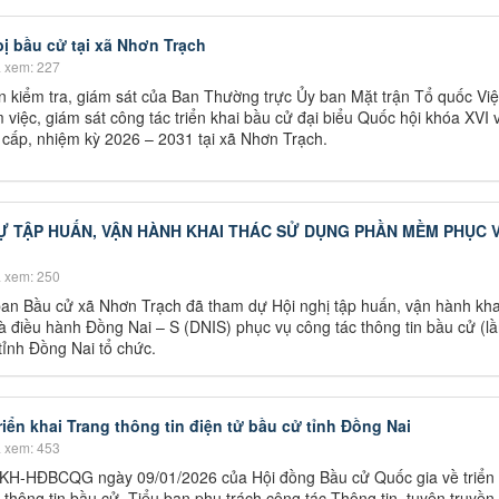
ị bầu cử tại xã Nhơn Trạch
 xem: 227
 kiểm tra, giám sát của Ban Thường trực Ủy ban Mặt trận Tổ quốc Vi
 việc, giám sát công tác triển khai bầu cử đại biểu Quốc hội khóa XVI 
 cấp, nhiệm kỳ 2026 – 2031 tại xã Nhơn Trạch.
 TẬP HUẤN, VẬN HÀNH KHAI THÁC SỬ DỤNG PHẦN MỀM PHỤC 
 xem: 250
an Bầu cử xã Nhơn Trạch đã tham dự Hội nghị tập huấn, vận hành kha
 điều hành Đồng Nai – S (DNIS) phục vụ công tác thông tin bầu cử (lầ
ỉnh Đồng Nai tổ chức.
iển khai Trang thông tin điện tử bầu cử tỉnh Đồng Nai
 xem: 453
/KH-HĐBCQG ngày 09/01/2026 của Hội đồng Bầu cử Quốc gia về triển 
hông tin bầu cử, Tiểu ban phụ trách công tác Thông tin, tuyên truyền