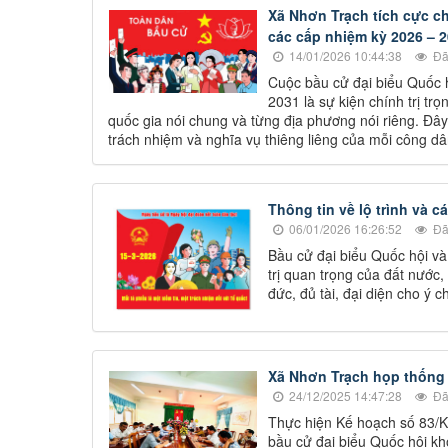
Xã Nhơn Trạch tích cực c
các cấp nhiệm kỳ 2026 – 
14/01/2026 10:44:38
Đã
Cuộc bầu cử đại biểu Quốc 
2031 là sự kiện chính trị trọ
quốc gia nói chung và từng địa phương nói riêng. Đây 
trách nhiệm và nghĩa vụ thiêng liêng của mỗi công dân
Thông tin về lộ trình và 
06/01/2026 16:26:52
Đã
Bầu cử đại biểu Quốc hội và
trị quan trọng của đất nước
đức, đủ tài, đại diện cho ý
Xã Nhơn Trạch họp thống n
24/12/2025 14:47:28
Đã
Thực hiện Kế hoạch số 83/
bầu cử đại biểu Quốc hội k