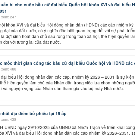
huẩn bị cho cuộc bầu cử đại biểu Quốc hội khóa XVI và đại biểu
2031
 xem: 247
hội khóa XVI và đại biểu Hội đồng nhân dân (HĐND) các cấp nhiệm kỳ
ng đại của đất nước, có ý nghĩa đặc biệt quan trọng đối với sự phát triể
là đợt sinh hoạt dân chủ sâu rộng trong toàn xã hội, thể hiện quyền l
 đối với tương lai của đất nước.
các mốc thời gian công tác bầu cử đại biểu Quốc hội và HĐND các
 xem: 488
 đại biểu Hội đồng nhân dân các cấp, nhiệm kỳ 2026 – 2031 là sự kiện
, thể hiện quyền làm chủ của Nhân dân trong việc lựa chọn những ngườ
 chí và nguyện vọng của Nhân dân tham gia vào bộ máy Nhà nước.
hất địa điểm bỏ phiếu tại 19 ấp
 xem: 438
KH-UBND ngày 29/10/2025 của UBND xã Nhơn Trạch về triển khai công
hóa XVI và đại biểu Hội đồng nhân dân các cấp nhiệm kỳ 2026–2031, s