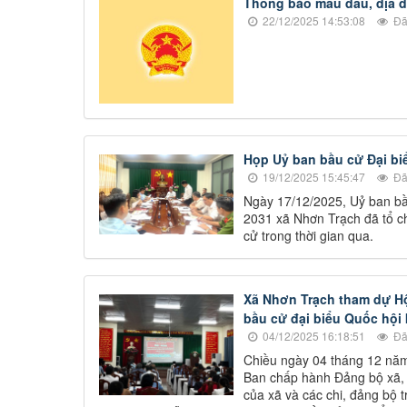
Thông báo mẫu dấu, địa đi
22/12/2025 14:53:08
Đã
Họp Uỷ ban bầu cử Đại bi
19/12/2025 15:45:47
Đã
Ngày 17/12/2025, Uỷ ban bầ
2031 xã Nhơn Trạch đã tổ c
cử trong thời gian qua.
Xã Nhơn Trạch tham dự Hội
bầu cử đại biểu Quốc hội 
04/12/2025 16:18:51
Đã
Chiều ngày 04 tháng 12 năm
Ban chấp hành Đảng bộ xã,
của xã và các chi, đảng bộ t