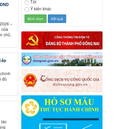
Tốt
 HĐND
Ý kiến khác
 2026 –
n của
àm chủ,
 cấp
 chính
i đủ
 tác
áng