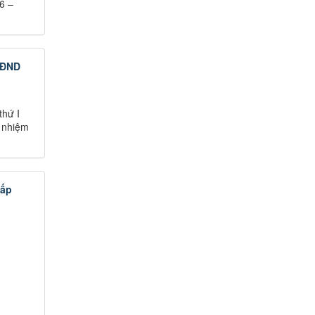
6 –
 HĐND
thứ I
, nhiệm
cấp