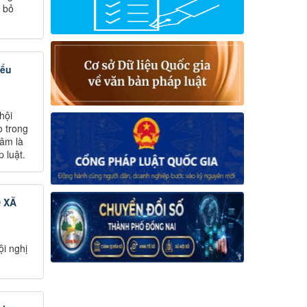
 bỏ
iểu
hội
o trong
tâm là
 luật.
 XÃ
i nghị