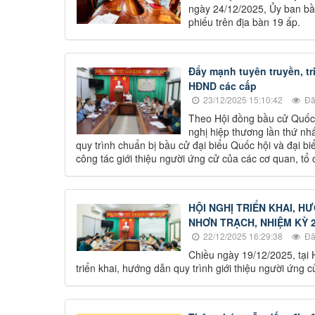
ngày 24/12/2025, Ủy ban bầ
phiếu trên địa bàn 19 ấp.
Đẩy mạnh tuyên truyền, tr
HĐND các cấp
23/12/2025 15:10:42
Đã
Theo Hội đồng bầu cử Quốc g
nghị hiệp thương lần thứ nh
quy trình chuẩn bị bầu cử đại biểu Quốc hội và đại b
công tác giới thiệu người ứng cử của các cơ quan, tổ 
HỘI NGHỊ TRIỂN KHAI, H
NHƠN TRẠCH, NHIỆM KỲ 
22/12/2025 16:29:38
Đã
Chiều ngày 19/12/2025, tại
triển khai, hướng dẫn quy trình giới thiệu người ứng