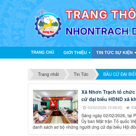
TRANG CHỦ
GIỚI THIỆU
TIN TỨC SỰ KIỆN
▼
Trang nhất
Tin Tức
BẦU CỬ ĐẠI BI
Xã Nhơn Trạch tổ chức 
cử đại biểu HĐND xã kh
03/02/2026 15:58:00
Đã
Sáng ngày 02/02/2026, tại 
Ủy ban Mặt trận Tổ quốc Việ
danh sách sơ bộ những người ứng cử đại biểu Hội đồ