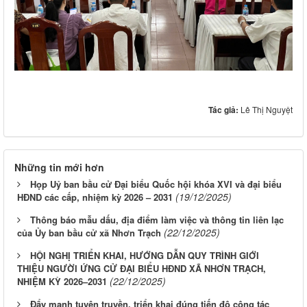
Tác giả:
Lê Thị Nguyệt
Những tin mới hơn
Họp Uỷ ban bầu cử Đại biểu Quốc hội khóa XVI và đại biểu
(19/12/2025)
HĐND các cấp, nhiệm kỳ 2026 – 2031
Thông báo mẫu dấu, địa điểm làm việc và thông tin liên lạc
(22/12/2025)
của Ủy ban bầu cử xã Nhơn Trạch
HỘI NGHỊ TRIỂN KHAI, HƯỚNG DẪN QUY TRÌNH GIỚI
THIỆU NGƯỜI ỨNG CỬ ĐẠI BIỂU HĐND XÃ NHƠN TRẠCH,
(22/12/2025)
NHIỆM KỲ 2026–2031
Đẩy mạnh tuyên truyền, triển khai đúng tiến độ công tác