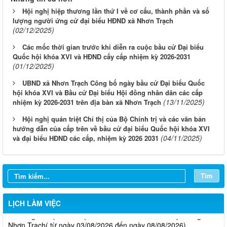
Hội nghị hiệp thương lần thứ I về cơ cấu, thành phần và số
lượng người ứng cử đại biểu HĐND xã Nhơn Trạch
(02/12/2025)
Các mốc thời gian trước khi diễn ra cuộc bầu cử Đại biểu
Quốc hội khóa XVI và HĐND cấy cấp nhiệm kỳ 2026-2031
(01/12/2025)
UBND xã Nhơn Trạch Công bố ngày bầu cử Đại biểu Quốc
hội khóa XVI và Bầu cử Đại biểu Hội đồng nhân dân các cấp
(13/11/2025)
nhiệm kỳ 2026-2031 trên địa bàn xã Nhơn Trạch
Hội nghị quán triệt Chỉ thị của Bộ Chính trị và các văn bản
hướng dẫn của cấp trên về bầu cử đại biểu Quốc hội khóa XVI
(04/11/2025)
và đại biểu HĐND các cấp, nhiệm kỳ 2026 2031
Tìm
LỊCH LÀM VIỆC
Thông báo lịch làm việc tuần của HĐND và UBND phường
Nhơn Trạch( từ ngày 03/08/2026 đến ngày 08/08/2026)