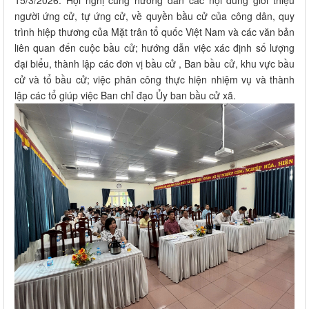
người ứng cử, tự ứng cử, về quyền bầu cử của công dân, quy
trình hiệp thương của Mặt trân tổ quốc Việt Nam và các văn bản
liên quan đến cuộc bầu cử; hướng dẫn việc xác định số lượng
đại biểu, thành lập các đơn vị bầu cử , Ban bầu cử, khu vực bầu
cử và tổ bầu cử; việc phân công thực hiện nhiệm vụ và thành
lập các tổ giúp việc Ban chỉ đạo Ủy ban bầu cử xã.