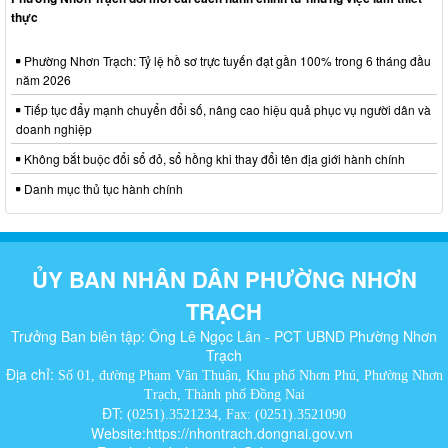
thực
Phường Nhơn Trạch: Tỷ lệ hồ sơ trực tuyến đạt gần 100% trong 6 tháng đầu
năm 2026
Tiếp tục đẩy mạnh chuyển đổi số, nâng cao hiệu quả phục vụ người dân và
doanh nghiệp
Không bắt buộc đổi sổ đỏ, sổ hồng khi thay đổi tên địa giới hành chính
Danh mục thủ tục hành chính
ỦY BAN NHÂN DÂN PHƯỜNG NHƠN
TRẠCH
Trưởng Ban biên tập: Ông Lê Ngọc Lân - PCT UBND Phường Nhơn
Trạch
Địa chỉ:
Số 01, đường Phạm Văn Thuận, Khu phố Nhơn Phú, Phường Nhơn
Trạch, Thành phố Đồng Nai
ĐT:
(0251).3521234, Fax: (0251).3521090
Website:https://nhontrach.dongnai.gov.vn