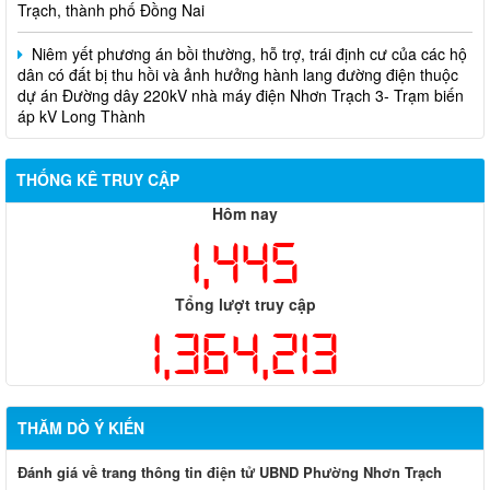
Niêm yết phương án bồi thường, hỗ trợ, trái định cư của các hộ
dân có đất bị thu hồi và ảnh hưởng hành lang đường điện thuộc
dự án Đường dây 220kV nhà máy điện Nhơn Trạch 3- Trạm biến
áp kV Long Thành
Biên bản về việc niêm yết phương án bồi thường, hỗ trợ, tái
định cư của các hộ dân có đất bị thu hồi thuộc dự án nâng cấp
THỐNG KÊ TRUY CẬP
đường 25B cũ đoạn từ Trung tâm huyện Nhơn Trạch ra Quốc lộ
51, huyện Long Thành và huyện Nhơn Trạch
Hôm nay
1,445
Tổng lượt truy cập
1,364,213
THĂM DÒ Ý KIẾN
Đánh giá về trang thông tin điện tử UBND Phường Nhơn Trạch