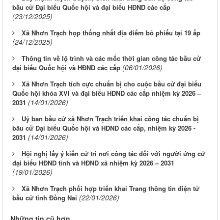
bầu cử Đại biểu Quốc hội và đại biểu HĐND các cấp
(23/12/2025)
Xã Nhơn Trạch họp thống nhất địa điểm bỏ phiếu tại 19 ấp
(24/12/2025)
Thông tin về lộ trình và các mốc thời gian công tác bầu cử
(06/01/2026)
đại biểu Quốc hội và HĐND các cấp
Xã Nhơn Trạch tích cực chuẩn bị cho cuộc bầu cử đại biểu
Quốc hội khóa XVI và đại biểu HĐND các cấp nhiệm kỳ 2026 –
(14/01/2026)
2031
Uỷ ban bầu cử xã Nhơn Trạch triển khai công tác chuẩn bị
bầu cử Đại biểu Quốc hội và HĐND các cấp, nhiệm kỳ 2026 -
(14/01/2026)
2031
Hội nghị lấy ý kiến cử tri nơi công tác đối với người ứng cử
đại biểu HĐND tỉnh và HĐND xã nhiệm kỳ 2026 – 2031
(19/01/2026)
Xã Nhơn Trạch phối hợp triển khai Trang thông tin điện tử
(22/01/2026)
bầu cử tỉnh Đồng Nai
Những tin cũ hơn