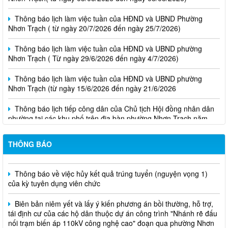
Thông báo lịch làm việc tuần của HĐND và UBND Phường
Nhơn Trạch ( từ ngày 20/7/2026 đến ngày 25/7/2026)
Thông báo lịch làm việc tuần của HĐND và UBND phường
Nhơn Trạch ( Từ ngày 29/6/2026 đến ngày 4/7/2026)
Thông báo lịch làm việc tuần của HĐND và UBND phường
Nhơn Trạch (từ ngày 15/6/2026 đến ngày 21/6/2026
Thông báo lịch tiếp công dân của Chủ tịch Hội đồng nhân dân
phường tại các khu phố trên địa bàn phường Nhơn Trạch năm
2026
Niêm yết phương án bồi thường, hỗ trợ, tái định cư
THÔNG BÁO
Thông báo về việc hủy kết quả trúng tuyển (nguyện vọng 1)
của kỳ tuyên dụng viên chức
Biên bản niêm yết và lấy ý kiến phương án bồi thường, hỗ trợ,
tái định cư của các hộ dân thuộc dự án công trình "Nhánh rẽ đấu
nối trạm biến áp 110kV công nghệ cao" đoạn qua phường Nhơn
Trạch, thành phố Đồng Nai