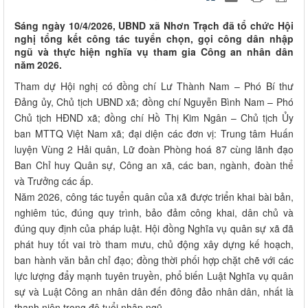
Sáng ngày 10/4/2026, UBND xã Nhơn Trạch đã tổ chức Hội
nghị tổng kết công tác tuyển chọn, gọi công dân nhập
ngũ và thực hiện nghĩa vụ tham gia Công an nhân dân
năm 2026.
Tham dự Hội nghị có đồng chí Lư Thành Nam – Phó Bí thư
Đảng ủy, Chủ tịch UBND xã; đồng chí Nguyễn Bình Nam – Phó
Chủ tịch HĐND xã; đồng chí Hồ Thị Kim Ngân – Chủ tịch Ủy
ban MTTQ Việt Nam xã; đại diện các đơn vị: Trung tâm Huấn
luyện Vùng 2 Hải quân, Lữ đoàn Phòng hoá 87 cùng lãnh đạo
Ban Chỉ huy Quân sự, Công an xã, các ban, ngành, đoàn thể
và Trưởng các ấp.
Năm 2026, công tác tuyển quân của xã được triển khai bài bản,
nghiêm túc, đúng quy trình, bảo đảm công khai, dân chủ và
đúng quy định của pháp luật. Hội đồng Nghĩa vụ quân sự xã đã
phát huy tốt vai trò tham mưu, chủ động xây dựng kế hoạch,
ban hành văn bản chỉ đạo; đồng thời phối hợp chặt chẽ với các
lực lượng đẩy mạnh tuyên truyền, phổ biến Luật Nghĩa vụ quân
sự và Luật Công an nhân dân đến đông đảo nhân dân, nhất là
thanh niên trong độ tuổi nhập ngũ.