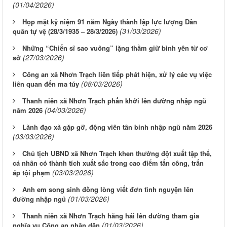
(01/04/2026)
Họp mặt kỷ niệm 91 năm Ngày thành lập lực lượng Dân
(31/03/2026)
quân tự vệ (28/3/1935 – 28/3/2026)
Những “Chiến sĩ sao vuông” lặng thầm giữ bình yên từ cơ
(27/03/2026)
sở
Công an xã Nhơn Trạch liên tiếp phát hiện, xử lý các vụ việc
(08/03/2026)
liên quan đến ma túy
Thanh niên xã Nhơn Trạch phấn khởi lên đường nhập ngũ
(04/03/2026)
năm 2026
Lãnh đạo xã gặp gỡ, động viên tân binh nhập ngũ năm 2026
(03/03/2026)
Chủ tịch UBND xã Nhơn Trạch khen thưởng đột xuất tập thể,
cá nhân có thành tích xuất sắc trong cao điểm tấn công, trấn
(03/03/2026)
áp tội phạm
Anh em song sinh đồng lòng viết đơn tình nguyện lên
(01/03/2026)
đường nhập ngũ
Thanh niên xã Nhơn Trạch hăng hái lên đường tham gia
(01/03/2026)
nghĩa vụ Công an nhân dân