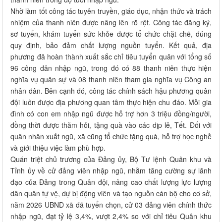
Nhờ làm tốt công tác tuyên truyền, giáo dục, nhận thức và trách
nhiệm của thanh niên được nâng lên rõ rệt. Công tác đăng ký,
sơ tuyển, khám tuyển sức khỏe được tổ chức chặt chẽ, đúng
quy định, bảo đảm chất lượng nguồn tuyển. Kết quả, địa
phương đã hoàn thành xuất sắc chỉ tiêu tuyển quân với tổng số
96 công dân nhập ngũ, trong đó có 88 thanh niên thực hiện
nghĩa vụ quân sự và 08 thanh niên tham gia nghĩa vụ Công an
nhân dân. Bên cạnh đó, công tác chính sách hậu phương quân
đội luôn được địa phương quan tâm thực hiện chu đáo. Mỗi gia
đình có con em nhập ngũ được hỗ trợ hơn 3 triệu đồng/người,
đồng thời được thăm hỏi, tặng quà vào các dịp lễ, Tết. Đối với
quân nhân xuất ngũ, xã cũng tổ chức tặng quà, hỗ trợ học nghề
và giới thiệu việc làm phù hợp.
Quán triệt chủ trương của Đảng ủy, Bộ Tư lệnh Quân khu và
Tỉnh ủy về cử đảng viên nhập ngũ, nhằm tăng cường sự lãnh
đạo của Đảng trong Quân đội, nâng cao chất lượng lực lượng
dân quân tự vệ, dự bị động viên và tạo nguồn cán bộ cho cơ sở,
năm 2026 UBND xã đã tuyển chọn, cử 03 đảng viên chính thức
nhập ngũ, đạt tỷ lệ 3,4%, vượt 2,4% so với chỉ tiêu Quân khu