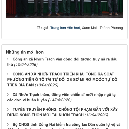
Tác giả:
Trung tâm Văn hoá
, Xuân Mai - Thành Phương
Những tin mới hơn
Công an xã Nhơn Trạch vận động đối tượng truy nã ra đầu
(10/04/2026)
thú
CÔNG AN XÃ NHƠN TRẠCH TRIỂN KHAI TỔNG RÀ SOÁT
PHƯƠNG TIỆN Ô TÔ TẢI TỰ ĐỔ, XE SƠ MI RƠ MOÓC TỰ ĐỔ
(10/04/2026)
TRÊN ĐỊA BÀN
Xã Nhơn Trạch thăm, động viên chiến sĩ mới nhập ngũ tại
(14/04/2026)
các đơn vị huấn luyện
TUYÊN TRUYỀN PHÒNG, CHỐNG TỘI PHẠM GẮN VỚI XÂY
(16/04/2026)
DỰNG NÔNG THÔN MỚI TẠI NHƠN TRẠCH
Bộ CHQS tỉnh Đồng Nai kiểm tra công tác Dân quân tự vệ và