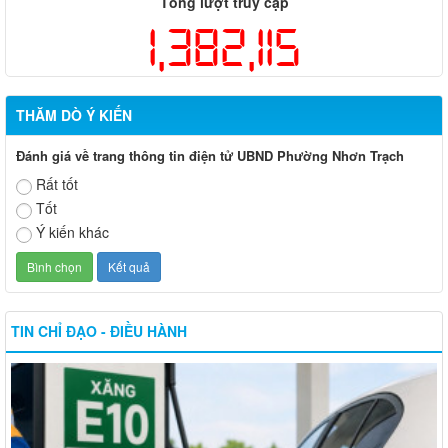
Tổng lượt truy cập
1,382,115
THĂM DÒ Ý KIẾN
Đánh giá về trang thông tin điện tử UBND Phường Nhơn Trạch
Rất tốt
Tốt
Ý kiến khác
TIN CHỈ ĐẠO - ĐIỀU HÀNH