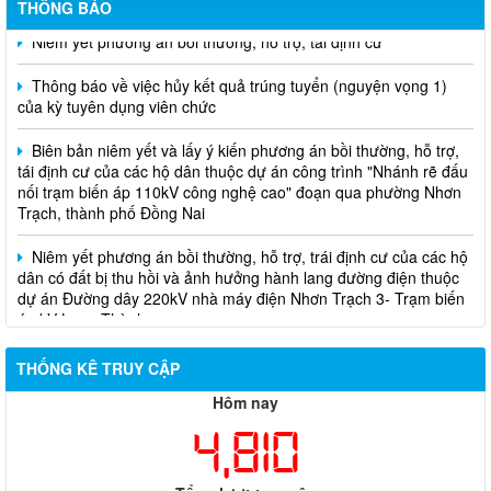
THÔNG BÁO
Niêm yết phương án bồi thường, hỗ trợ, tái định cư
Thông báo về việc hủy kết quả trúng tuyển (nguyện vọng 1)
của kỳ tuyên dụng viên chức
Biên bản niêm yết và lấy ý kiến phương án bồi thường, hỗ trợ,
tái định cư của các hộ dân thuộc dự án công trình "Nhánh rẽ đấu
nối trạm biến áp 110kV công nghệ cao" đoạn qua phường Nhơn
Trạch, thành phố Đồng Nai
Niêm yết phương án bồi thường, hỗ trợ, trái định cư của các hộ
dân có đất bị thu hồi và ảnh hưởng hành lang đường điện thuộc
dự án Đường dây 220kV nhà máy điện Nhơn Trạch 3- Trạm biến
áp kV Long Thành
Biên bản về việc niêm yết phương án bồi thường, hỗ trợ, tái
định cư của các hộ dân có đất bị thu hồi thuộc dự án nâng cấp
THỐNG KÊ TRUY CẬP
đường 25B cũ đoạn từ Trung tâm huyện Nhơn Trạch ra Quốc lộ
51, huyện Long Thành và huyện Nhơn Trạch
Hôm nay
4,810