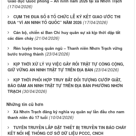
Giáo dục Quốc phòng – An ninh năm 2026 tại xã Nhơn Trạch
(17/04/2026)
CỤM THI ĐUA SỐ 8 TỔ CHỨC LỄ KÝ KẾT GIAO ƯỚC THI
(17/04/2026)
ĐUA “VÌ AN NINH TỔ QUỐC” NĂM 2026
Cán bộ, chiến sĩ Ban Chỉ huy quân sự xã kịp thời dập tắt
(21/04/2026)
các đám cháy
Rèn luyện trong quân ngũ – Thanh niên Nhơn Trạch vững
(23/04/2026)
bước trưởng thành
KỊP THỜI XỬ LÝ VỤ VIỆC GÂY RỐI TRẬT TỰ CÔNG CỘNG,
(23/04/2026)
GIỮ VỮNG AN NINH TRẬT TỰ TRÊN ĐỊA BÀN
KỊP THỜI PHỐI HỢP TRUY BẮT ĐỐI TƯỢNG CƯỚP GIẬT,
BẢO ĐẢM AN NINH TRẬT TỰ TRÊN ĐỊA BÀN PHƯỜNG NHƠN
(30/04/2026)
TRẠCH
Những tin cũ hơn
Xã Nhơn Trạch đăng ký nghĩa vụ quân sự lần đầu cho nam
(10/04/2026)
thanh niên đủ 17 tuổi
TUYÊN TRUYỀN LẮP ĐẶT THIẾT BỊ TRUYỀN TIN BÁO CHÁY
KẾT NỐI HỆ THỐNG CƠ SỞ DỮ LIỆU PCCC, CNCH