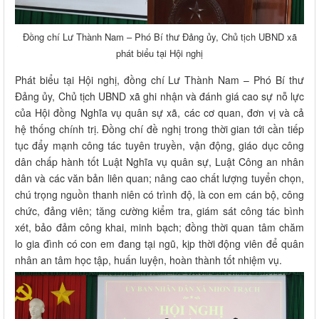
Đồng chí Lư Thành Nam – Phó Bí thư Đảng ủy, Chủ tịch UBND xã
phát biểu tại Hội nghị
Phát biểu tại Hội nghị, đồng chí Lư Thành Nam – Phó Bí thư
Đảng ủy, Chủ tịch UBND xã ghi nhận và đánh giá cao sự nỗ lực
của Hội đồng Nghĩa vụ quân sự xã, các cơ quan, đơn vị và cả
hệ thống chính trị. Đồng chí đề nghị trong thời gian tới cần tiếp
tục đẩy mạnh công tác tuyên truyền, vận động, giáo dục công
dân chấp hành tốt Luật Nghĩa vụ quân sự, Luật Công an nhân
dân và các văn bản liên quan; nâng cao chất lượng tuyển chọn,
chú trọng nguồn thanh niên có trình độ, là con em cán bộ, công
chức, đảng viên; tăng cường kiểm tra, giám sát công tác bình
xét, bảo đảm công khai, minh bạch; đồng thời quan tâm chăm
lo gia đình có con em đang tại ngũ, kịp thời động viên để quân
nhân an tâm học tập, huấn luyện, hoàn thành tốt nhiệm vụ.