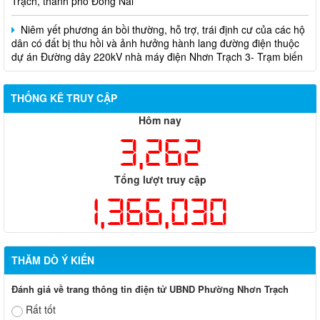
Niêm yết phương án bồi thường, hỗ trợ, trái định cư của các hộ
dân có đất bị thu hồi và ảnh hưởng hành lang đường điện thuộc
dự án Đường dây 220kV nhà máy điện Nhơn Trạch 3- Trạm biến
áp kV Long Thành
Biên bản về việc niêm yết phương án bồi thường, hỗ trợ, tái
THỐNG KÊ TRUY CẬP
định cư của các hộ dân có đất bị thu hồi thuộc dự án nâng cấp
đường 25B cũ đoạn từ Trung tâm huyện Nhơn Trạch ra Quốc lộ
Hôm nay
51, huyện Long Thành và huyện Nhơn Trạch
3,262
Tổng lượt truy cập
1,366,030
THĂM DÒ Ý KIẾN
Đánh giá về trang thông tin điện tử UBND Phường Nhơn Trạch
Rất tốt