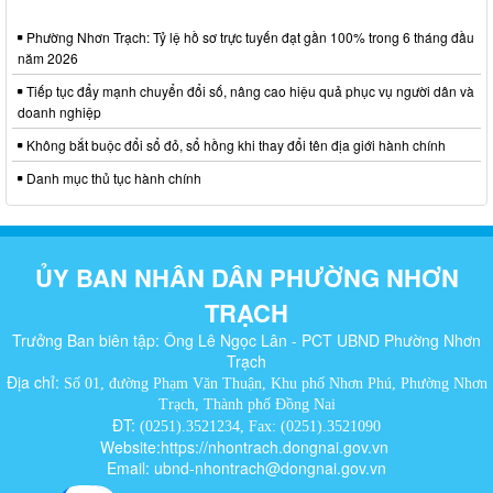
Phường Nhơn Trạch: Tỷ lệ hồ sơ trực tuyến đạt gần 100% trong 6 tháng đầu
năm 2026
Tiếp tục đẩy mạnh chuyển đổi số, nâng cao hiệu quả phục vụ người dân và
doanh nghiệp
Không bắt buộc đổi sổ đỏ, sổ hồng khi thay đổi tên địa giới hành chính
Danh mục thủ tục hành chính
ỦY BAN NHÂN DÂN PHƯỜNG NHƠN
TRẠCH
Trưởng Ban biên tập: Ông Lê Ngọc Lân - PCT UBND Phường Nhơn
Trạch
Địa chỉ:
Số 01, đường Phạm Văn Thuận, Khu phố Nhơn Phú, Phường Nhơn
Trạch, Thành phố Đồng Nai
ĐT:
(0251).3521234, Fax: (0251).3521090
Website:https://nhontrach.dongnai.gov.vn
Email: ubnd-nhontrach@dongnai.gov.vn​