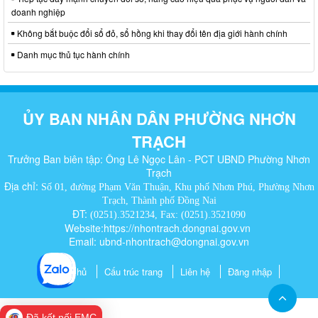
doanh nghiệp
Không bắt buộc đổi sổ đỏ, sổ hồng khi thay đổi tên địa giới hành chính
Danh mục thủ tục hành chính
ỦY BAN NHÂN DÂN PHƯỜNG NHƠN
TRẠCH
Trưởng Ban biên tập: Ông Lê Ngọc Lân - PCT UBND Phường Nhơn
Trạch
Địa chỉ:
Số 01, đường Phạm Văn Thuận, Khu phố Nhơn Phú, Phường Nhơn
Trạch, Thành phố Đồng Nai
ĐT:
(0251).3521234, Fax: (0251).3521090
Website:https://nhontrach.dongnai.gov.vn
Email: ubnd-nhontrach@dongnai.gov.vn​
Trang chủ
Cấu trúc trang
Liên hệ
Đăng nhập
Đã kết nối EMC