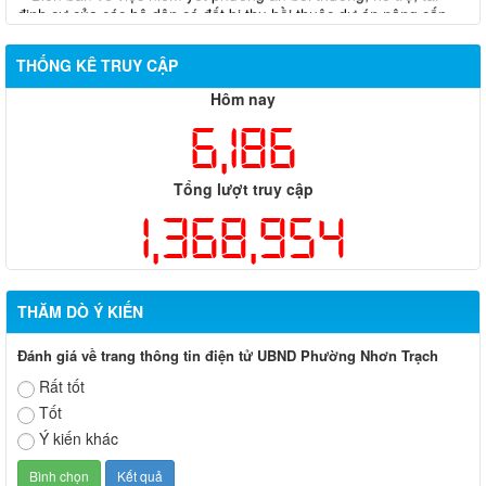
đường 25B cũ đoạn từ Trung tâm huyện Nhơn Trạch ra Quốc lộ
51, huyện Long Thành và huyện Nhơn Trạch
THỐNG KÊ TRUY CẬP
Hôm nay
6,186
Tổng lượt truy cập
1,368,954
THĂM DÒ Ý KIẾN
Đánh giá về trang thông tin điện tử UBND Phường Nhơn Trạch
Rất tốt
Tốt
Ý kiến khác