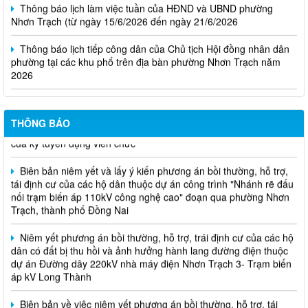
Nhơn Trạch (từ ngày 15/6/2026 đến ngày 21/6/2026
Thông báo lịch tiếp công dân của Chủ tịch Hội đồng nhân dân
phường tại các khu phố trên địa bàn phường Nhơn Trạch năm
2026
Niêm yết phương án bồi thường, hỗ trợ, tái định cư
Thông báo về việc hủy kết quả trúng tuyển (nguyện vọng 1)
THÔNG BÁO
của kỳ tuyên dụng viên chức
Biên bản niêm yết và lấy ý kiến phương án bồi thường, hỗ trợ,
tái định cư của các hộ dân thuộc dự án công trình "Nhánh rẽ đấu
nối trạm biến áp 110kV công nghệ cao" đoạn qua phường Nhơn
Trạch, thành phố Đồng Nai
Niêm yết phương án bồi thường, hỗ trợ, trái định cư của các hộ
dân có đất bị thu hồi và ảnh hưởng hành lang đường điện thuộc
dự án Đường dây 220kV nhà máy điện Nhơn Trạch 3- Trạm biến
áp kV Long Thành
Biên bản về việc niêm yết phương án bồi thường, hỗ trợ, tái
định cư của các hộ dân có đất bị thu hồi thuộc dự án nâng cấp