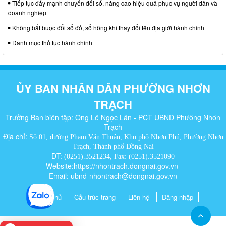
Tiếp tục đẩy mạnh chuyển đổi số, nâng cao hiệu quả phục vụ người dân và
doanh nghiệp
Không bắt buộc đổi sổ đỏ, sổ hồng khi thay đổi tên địa giới hành chính
Danh mục thủ tục hành chính
ỦY BAN NHÂN DÂN PHƯỜNG NHƠN
TRẠCH
Trưởng Ban biên tập: Ông Lê Ngọc Lân - PCT UBND Phường Nhơn
Trạch
Địa chỉ:
Số 01, đường Phạm Văn Thuận, Khu phố Nhơn Phú, Phường Nhơn
Trạch, Thành phố Đồng Nai
ĐT:
(0251).3521234, Fax: (0251).3521090
Website:https://nhontrach.dongnai.gov.vn
Email: ubnd-nhontrach@dongnai.gov.vn​
Trang chủ
Cấu trúc trang
Liên hệ
Đăng nhập