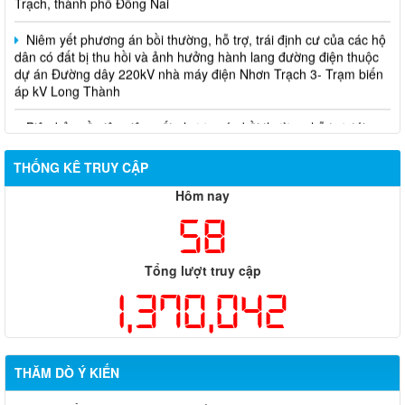
Niêm yết phương án bồi thường, hỗ trợ, trái định cư của các hộ
dân có đất bị thu hồi và ảnh hưởng hành lang đường điện thuộc
dự án Đường dây 220kV nhà máy điện Nhơn Trạch 3- Trạm biến
áp kV Long Thành
Biên bản về việc niêm yết phương án bồi thường, hỗ trợ, tái
định cư của các hộ dân có đất bị thu hồi thuộc dự án nâng cấp
đường 25B cũ đoạn từ Trung tâm huyện Nhơn Trạch ra Quốc lộ
51, huyện Long Thành và huyện Nhơn Trạch
THỐNG KÊ TRUY CẬP
Hôm nay
58
Tổng lượt truy cập
1,370,042
THĂM DÒ Ý KIẾN