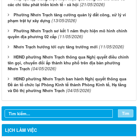
(21/05/2026)
các chỉ tiêu phát triển kinh tế - xã hội
Phường Nhơn Trạch tăng cường quản lý đất công, xử lý vi
(13/05/2026)
phạm trật tự xây dựng
Phường Nhơn Trạch sơ kết 1 năm thực hiện mô hình chính
(11/05/2026)
quyền địa phương 02 cấp
(11/05/2026)
Nhơn Trạch hướng tới cực tăng trưởng mới
HĐND phường Nhơn Trạch thông qua Nghị quyết điều chỉnh
tên gọi, chuyển đổi ấp thành khu phố trên địa bàn phường
(04/05/2026)
Nhơn Trạch
HĐND phường Nhơn Trạch ban hành Nghị quyết thông qua
Đề án tổ chức lại Phòng Kinh tế thành Phòng Kinh tế, Hạ tầng
(04/05/2026)
và Đô thị phường Nhơn Trạch
Tìm
Thông báo lịch làm việc tuần của HĐND và UBND phường
LỊCH LÀM VIỆC
Nhơn Trạch( từ ngày 03/08/2026 đến ngày 08/08/2026)