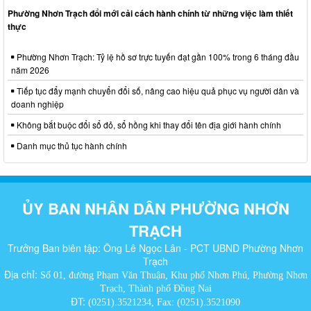
Phường Nhơn Trạch đổi mới cải cách hành chính từ những việc làm thiết
thực
Phường Nhơn Trạch: Tỷ lệ hồ sơ trực tuyến đạt gần 100% trong 6 tháng đầu
năm 2026
Tiếp tục đẩy mạnh chuyển đổi số, nâng cao hiệu quả phục vụ người dân và
doanh nghiệp
Không bắt buộc đổi sổ đỏ, sổ hồng khi thay đổi tên địa giới hành chính
Danh mục thủ tục hành chính
ỦY BAN NHÂN DÂN PHƯỜNG NHƠN
TRẠCH
Trưởng Ban biên tập: Ông Lê Ngọc Lân - PCT UBND Phường Nhơn
Trạch
Địa chỉ:
Số 01, đường Phạm Văn Thuận, Khu phố Nhơn Phú, Phường Nhơn
Trạch, Thành phố Đồng Nai
ĐT:
(0251).3521234, Fax: (0251).3521090