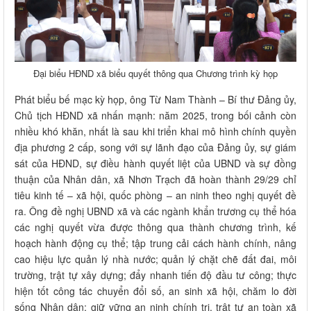
Đại biểu HĐND xã biểu quyết thông qua Chương trình kỳ họp
Phát biểu bế mạc kỳ họp, ông Từ Nam Thành – Bí thư Đảng ủy,
Chủ tịch HĐND xã nhấn mạnh: năm 2025, trong bối cảnh còn
nhiều khó khăn, nhất là sau khi triển khai mô hình chính quyền
địa phương 2 cấp, song với sự lãnh đạo của Đảng ủy, sự giám
sát của HĐND, sự điều hành quyết liệt của UBND và sự đồng
thuận của Nhân dân, xã Nhơn Trạch đã hoàn thành 29/29 chỉ
tiêu kinh tế – xã hội, quốc phòng – an ninh theo nghị quyết đề
ra. Ông đề nghị UBND xã và các ngành khẩn trương cụ thể hóa
các nghị quyết vừa được thông qua thành chương trình, kế
hoạch hành động cụ thể; tập trung cải cách hành chính, nâng
cao hiệu lực quản lý nhà nước; quản lý chặt chẽ đất đai, môi
trường, trật tự xây dựng; đẩy nhanh tiến độ đầu tư công; thực
hiện tốt công tác chuyển đổi số, an sinh xã hội, chăm lo đời
sống Nhân dân; giữ vững an ninh chính trị, trật tự an toàn xã