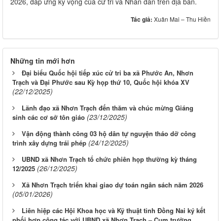
2026, đáp ứng kỳ vọng của cử tri và Nhân dân trên địa bàn.
Tác giả:
Xuân Mai – Thu Hiền
Những tin mới hơn
Đại biểu Quốc hội tiếp xúc cử tri ba xã Phước An, Nhơn
Trạch và Đại Phước sau Kỳ họp thứ 10, Quốc hội khóa XV
(22/12/2025)
Lãnh đạo xã Nhơn Trạch đến thăm và chúc mừng Giáng
(23/12/2025)
sinh các cơ sở tôn giáo
Vận động thành công 03 hộ dân tự nguyện tháo dỡ công
(24/12/2025)
trình xây dựng trái phép
UBND xã Nhơn Trạch tổ chức phiên họp thường kỳ tháng
(26/12/2025)
12/2025
Xã Nhơn Trạch triển khai giao dự toán ngân sách năm 2026
(05/01/2026)
Liên hiệp các Hội Khoa học và Kỹ thuật tỉnh Đồng Nai ký kết
phối hợp công tác với UBND xã Nhơn Trạch – Cụm trưởng