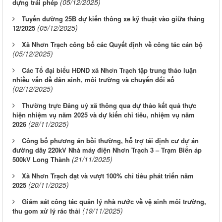
(05/12/2025)
dựng trái phép
Tuyến đường 25B dự kiến thông xe kỹ thuật vào giữa tháng
(05/12/2025)
12/2025
Xã Nhơn Trạch công bố các Quyết định về công tác cán bộ
(05/12/2025)
Các Tổ đại biểu HĐND xã Nhơn Trạch tập trung thảo luận
nhiều vấn đề dân sinh, môi trường và chuyển đổi số
(02/12/2025)
Thường trực Đảng uỷ xã thông qua dự thảo kết quả thực
hiện nhiệm vụ năm 2025 và dự kiến chỉ tiêu, nhiệm vụ năm
(28/11/2025)
2026
Công bố phương án bồi thường, hỗ trợ tái định cư dự án
đường dây 220kV Nhà máy điện Nhơn Trạch 3 – Trạm Biến áp
(21/11/2025)
500kV Long Thành
Xã Nhơn Trạch đạt và vượt 100% chỉ tiêu phát triển năm
(20/11/2025)
2025
Giám sát công tác quản lý nhà nước về vệ sinh môi trường,
(19/11/2025)
thu gom xử lý rác thải