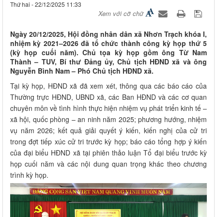
Thứ hai - 22/12/2025 11:33
Xem với cỡ chữ
Ngày 20/12/2025, Hội đồng nhân dân xã Nhơn Trạch khóa I,
nhiệm kỳ 2021–2026 đã tổ chức thành công kỳ họp thứ 5
(kỳ họp cuối năm). Chủ tọa kỳ họp gồm ông Từ Nam
Thành – TUV, Bí thư Đảng ủy, Chủ tịch HĐND xã và ông
Nguyễn Bình Nam – Phó Chủ tịch HĐND xã.
Tại kỳ họp, HĐND xã đã xem xét, thông qua các báo cáo của
Thường trực HĐND, UBND xã, các Ban HĐND và các cơ quan
chuyên môn về tình hình thực hiện nhiệm vụ phát triển kinh tế –
xã hội, quốc phòng – an ninh năm 2025; phương hướng, nhiệm
vụ năm 2026; kết quả giải quyết ý kiến, kiến nghị của cử tri
trong đợt tiếp xúc cử tri trước kỳ họp; báo cáo tổng hợp ý kiến
của đại biểu HĐND xã tại phiên thảo luận Tổ đại biểu trước kỳ
họp cuối năm và các nội dung quan trọng khác theo chương
trình kỳ họp.