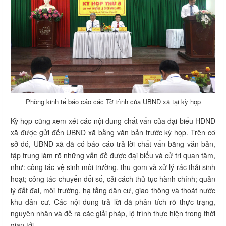
Phòng kinh tế báo cáo các Tờ trình của UBND xã tại kỳ họp
Kỳ họp cũng xem xét các nội dung chất vấn của đại biểu HĐND
xã được gửi đến UBND xã bằng văn bản trước kỳ họp. Trên cơ
sở đó, UBND xã đã có báo cáo trả lời chất vấn bằng văn bản,
tập trung làm rõ những vấn đề được đại biểu và cử tri quan tâm,
như: công tác vệ sinh môi trường, thu gom và xử lý rác thải sinh
hoạt; công tác chuyển đổi số, cải cách thủ tục hành chính; quản
lý đất đai, môi trường, hạ tầng dân cư, giao thông và thoát nước
khu dân cư. Các nội dung trả lời đã phân tích rõ thực trạng,
nguyên nhân và đề ra các giải pháp, lộ trình thực hiện trong thời
gian tới.