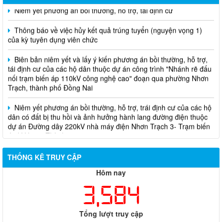
Thông báo về việc hủy kết quả trúng tuyển (nguyện vọng 1)
của kỳ tuyên dụng viên chức
Biên bản niêm yết và lấy ý kiến phương án bồi thường, hỗ trợ,
tái định cư của các hộ dân thuộc dự án công trình "Nhánh rẽ đấu
nối trạm biến áp 110kV công nghệ cao" đoạn qua phường Nhơn
Trạch, thành phố Đồng Nai
Niêm yết phương án bồi thường, hỗ trợ, trái định cư của các hộ
dân có đất bị thu hồi và ảnh hưởng hành lang đường điện thuộc
dự án Đường dây 220kV nhà máy điện Nhơn Trạch 3- Trạm biến
áp kV Long Thành
Biên bản về việc niêm yết phương án bồi thường, hỗ trợ, tái
định cư của các hộ dân có đất bị thu hồi thuộc dự án nâng cấp
THỐNG KÊ TRUY CẬP
đường 25B cũ đoạn từ Trung tâm huyện Nhơn Trạch ra Quốc lộ
51, huyện Long Thành và huyện Nhơn Trạch
Hôm nay
3,584
Tổng lượt truy cập