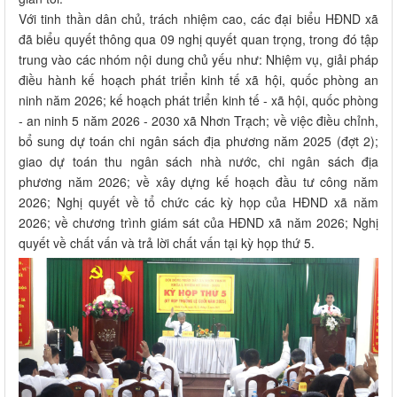
Với tinh thần dân chủ, trách nhiệm cao, các đại biểu HĐND xã
đã biểu quyết thông qua 09 nghị quyết quan trọng, trong đó tập
trung vào các nhóm nội dung chủ yếu như: Nhiệm vụ, giải pháp
điều hành kế hoạch phát triển kinh tế xã hội, quốc phòng an
ninh năm 2026; kế hoạch phát triển kinh tế - xã hội, quốc phòng
- an ninh 5 năm 2026 - 2030 xã Nhơn Trạch; về việc điều chỉnh,
bổ sung dự toán chi ngân sách địa phương năm 2025 (đợt 2);
giao dự toán thu ngân sách nhà nước, chi ngân sách địa
phương năm 2026; về xây dựng kế hoạch đầu tư công năm
2026; Nghị quyết về tổ chức các kỳ họp của HĐND xã năm
2026; về chương trình giám sát của HĐND xã năm 2026; Nghị
quyết về chất vấn và trả lời chất vấn tại kỳ họp thứ 5.