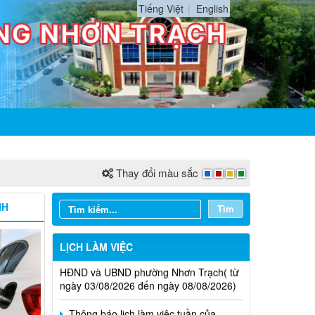
Tiếng Việt
English
Thay đổi màu sắc
NH
Tìm
Thông báo lịch làm việc tuần của
LỊCH LÀM VIỆC
HĐND và UBND phường Nhơn Trạch( từ
ngày 03/08/2026 đến ngày 08/08/2026)
Thông báo lịch làm việc tuần của
HĐND và UBND Phường Nhơn Trạch ( từ