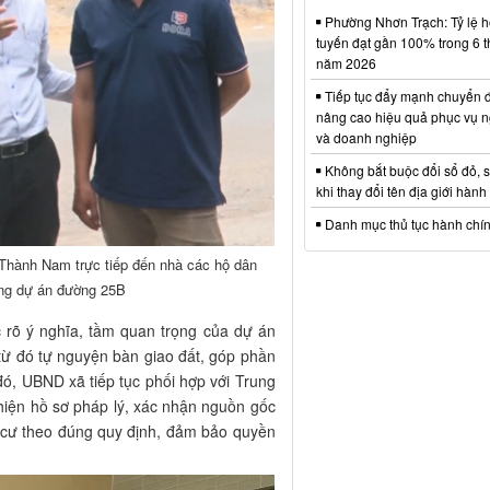
Phường Nhơn Trạch: Tỷ lệ hồ
tuyến đạt gần 100% trong 6 
năm 2026
Tiếp tục đẩy mạnh chuyển đ
nâng cao hiệu quả phục vụ n
và doanh nghiệp
Không bắt buộc đổi sổ đỏ, 
khi thay đổi tên địa giới hành
Danh mục thủ tục hành chí
Thành Nam trực tiếp đến nhà các hộ dân
ông dự án đường 25B
 rõ ý nghĩa, tầm quan trọng của dự án
, từ đó tự nguyện bàn giao đất, góp phần
ó, UBND xã tiếp tục phối hợp với Trung
thiện hồ sơ pháp lý, xác nhận nguồn gốc
h cư theo đúng quy định, đảm bảo quyền