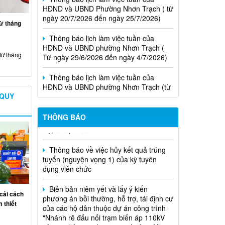
ngày 20/7/2026 đến ngày 25/7/2026)
Thông báo lịch làm việc tuần của
từ tháng
HĐND và UBND phường Nhơn Trạch (
Từ ngày 29/6/2026 đến ngày 4/7/2026)
từ tháng
Thông báo lịch làm việc tuần của
HĐND và UBND phường Nhơn Trạch (từ
ngày 15/6/2026 đến ngày 21/6/2026
 QUY
Niêm yết phương án bồi thường, hỗ
Thông báo lịch tiếp công dân của Chủ
trợ, tái định cư
tịch Hội đồng nhân dân phường tại các
THÔNG BÁO
khu phố trên địa bàn phường Nhơn
Thông báo về việc hủy kết quả trúng
Trạch năm 2026
tuyển (nguyện vọng 1) của kỳ tuyên
dụng viên chức
Biên bản niêm yết và lấy ý kiến
phương án bồi thường, hỗ trợ, tái định cư
của các hộ dân thuộc dự án công trình
cải cách
"Nhánh rẽ đấu nối trạm biến áp 110kV
 thiết
công nghệ cao" đoạn qua phường Nhơn
Trạch, thành phố Đồng Nai