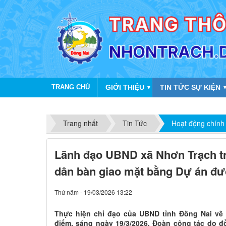
TRANG CHỦ
GIỚI THIỆU
TIN TỨC SỰ KIỆN
▼
Trang nhất
Tin Tức
Hoạt động chính
Lãnh đạo UBND xã Nhơn Trạch tr
dân bàn giao mặt bằng Dự án đ
Thứ năm - 19/03/2026 13:22
Thực hiện chỉ đạo của UBND tỉnh Đồng Nai về 
điểm, sáng ngày 19/3/2026, Đoàn công tác do 