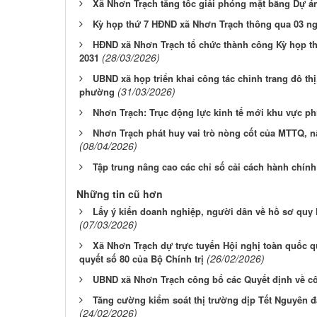
Xã Nhơn Trạch tăng tốc giải phóng mặt bằng Dự 
Kỳ họp thứ 7 HĐND xã Nhơn Trạch thông qua 03 ng
HĐND xã Nhơn Trạch tổ chức thành công Kỳ họp thứ
(28/03/2026)
2031
UBND xã họp triển khai công tác chỉnh trang đô thị
(31/03/2026)
phường
Nhơn Trạch: Trục động lực kinh tế mới khu vực p
Nhơn Trạch phát huy vai trò nòng cốt của MTTQ, n
(08/04/2026)
Tập trung nâng cao các chỉ số cải cách hành chín
Những tin cũ hơn
Lấy ý kiến doanh nghiệp, người dân về hồ sơ quy
(07/03/2026)
Xã Nhơn Trạch dự trực tuyến Hội nghị toàn quốc qu
(26/02/2026)
quyết số 80 của Bộ Chính trị
UBND xã Nhơn Trạch công bố các Quyết định về cô
Tăng cường kiểm soát thị trường dịp Tết Nguyên đ
(24/02/2026)