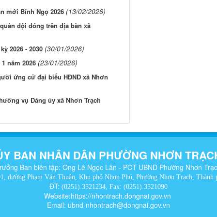
(13/02/2026)
ân mới Bính Ngọ 2026
quân đội đóng trên địa bàn xã
(30/01/2026)
kỳ 2026 - 2030
(23/01/2026)
 1 năm 2026
người ứng cử đại biểu HĐND xã Nhơn
Thường vụ Đảng ủy xã Nhơn Trạch
ỦY BAN NHÂN DÂN PHƯỜNG NHƠN TRẠC
rưởng Ban biên tập: Ông Lê Ngọc Lân - PCT UBND Phường Nhơn Trạ
01, đường Phạm Văn Thuận, Khu phố Nhơn Phú, Phường Nhơn Trạch, Thành 
ĐT:
(0251).3521234, Fax: (0251).3521090
Website:https://nhontrach.dongnai.gov.vn
Email: ubnd-nhontrach@dongnai.gov.vn​