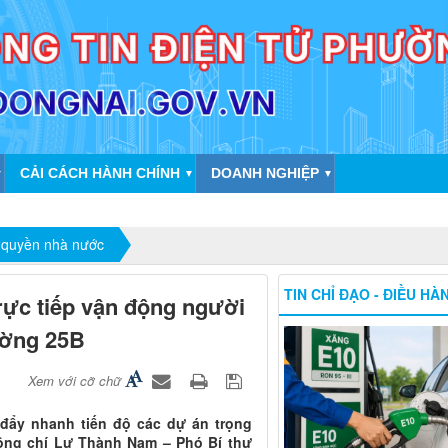
CẢI CÁCH HÀNH CHÍNH
DOANH NGHIỆP
▼
▼
▼
 quyền nhà nước
TIN CHỈ ĐẠO - ĐIỀU HÀ
ực tiếp vận động người
ường 25B
Xem với cỡ chữ
đẩy nhanh tiến độ các dự án trọng
đồng chí Lư Thành Nam – Phó Bí thư