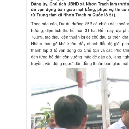
Đảng ủy, Chủ tịch UBND xã Nhơn Trạch làm trưởn
để vận động bàn giao mặt bằng, phục vụ thi c
từ Trung tâm xã Nhơn Trạch ra Quốc lộ 51).
Theo báo cáo, Dự án đường 25B có chiều dài khoảng
hưởng, diện tích thu hồi hơn 31 ha. Đến nay, địa 
76,8%, tạo điều kiện thuận lợi để chủ đầu tư triển kh
Nhằm tháo gỡ khó khăn, đẩy nhanh tiến độ giải p
thành lập 3 tổ vận động do Chủ tịch và các Phó Chủ
đến từng hộ dân còn vướng mắc để gặp gỡ, lắng ngh
truyền, vận động người dân đồng thuận bàn giao mặt