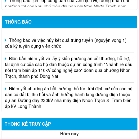
phường tại các khu phố trên địa bàn phường Nhơn Trạch năm
2026
THÔNG BÁO
Niêm yết phương án bồi thường, hỗ trợ, tái định cư
Thông báo về việc hủy kết quả trúng tuyển (nguyện vọng 1)
của kỳ tuyên dụng viên chức
Biên bản niêm yết và lấy ý kiến phương án bồi thường, hỗ trợ,
tái định cư của các hộ dân thuộc dự án công trình "Nhánh rẽ đấu
nối trạm biến áp 110kV công nghệ cao" đoạn qua phường Nhơn
Trạch, thành phố Đồng Nai
Niêm yết phương án bồi thường, hỗ trợ, trái định cư của các hộ
dân có đất bị thu hồi và ảnh hưởng hành lang đường điện thuộc
dự án Đường dây 220kV nhà máy điện Nhơn Trạch 3- Trạm biến
áp kV Long Thành
Biên bản về việc niêm yết phương án bồi thường, hỗ trợ, tái
định cư của các hộ dân có đất bị thu hồi thuộc dự án nâng cấp
THỐNG KÊ TRUY CẬP
đường 25B cũ đoạn từ Trung tâm huyện Nhơn Trạch ra Quốc lộ
51, huyện Long Thành và huyện Nhơn Trạch
Hôm nay