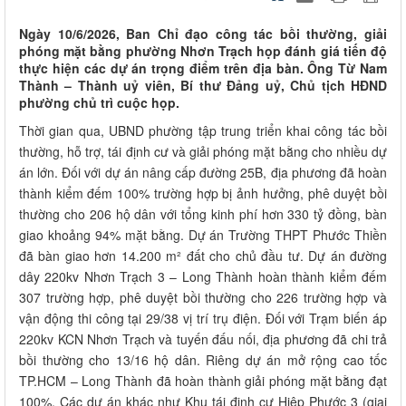
Ngày 10/6/2026, Ban Chỉ đạo công tác bồi thường, giải
phóng mặt bằng phường Nhơn Trạch họp đánh giá tiến độ
thực hiện các dự án trọng điểm trên địa bàn. Ông Từ Nam
Thành – Thành uỷ viên, Bí thư Đảng uỷ, Chủ tịch HĐND
phường chủ trì cuộc họp.
Thời gian qua, UBND phường tập trung triển khai công tác bồi
thường, hỗ trợ, tái định cư và giải phóng mặt bằng cho nhiều dự
án lớn. Đối với dự án nâng cấp đường 25B, địa phương đã hoàn
thành kiểm đếm 100% trường hợp bị ảnh hưởng, phê duyệt bồi
thường cho 206 hộ dân với tổng kinh phí hơn 330 tỷ đồng, bàn
giao khoảng 94% mặt bằng. Dự án Trường THPT Phước Thiền
đã bàn giao hơn 14.200 m² đất cho chủ đầu tư. Dự án đường
dây 220kv Nhơn Trạch 3 – Long Thành hoàn thành kiểm đếm
307 trường hợp, phê duyệt bồi thường cho 226 trường hợp và
vận động thi công tại 29/38 vị trí trụ điện. Đối với Trạm biến áp
220kv KCN Nhơn Trạch và tuyến đấu nối, địa phương đã chi trả
bồi thường cho 13/16 hộ dân. Riêng dự án mở rộng cao tốc
TP.HCM – Long Thành đã hoàn thành giải phóng mặt bằng đạt
100%. Các dự án khác như Khu tái định cư Hiệp Phước 3 (giai