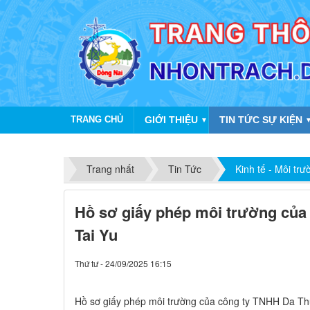
TRANG CHỦ
GIỚI THIỆU
TIN TỨC SỰ KIỆN
▼
Trang nhất
Tin Tức
Kinh tế - Môi trư
Hồ sơ giấy phép môi trường của
Tai Yu
Thứ tư - 24/09/2025 16:15
Hồ sơ giấy phép môi trường của công ty TNHH Da Th