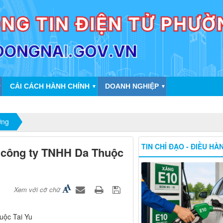
CẢI CÁCH HÀNH CHÍNH
DOANH NGHIỆP
▼
▼
▼
ờng
TIN CHỈ ĐẠO - ĐIỀU HÀ
 công ty TNHH Da Thuộc
Xem với cỡ chữ
uộc Tai Yu