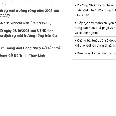
025)
Phường Nhơn Trạch: Tỷ lệ hồ
tuyến đạt gần 100% trong 6 
dịch vụ môi trường rừng năm 2025 của
/2025)
năm 2026
(31/10/2025)
ịnh 131/2025/NĐ-CP
Tiếp tục đẩy mạnh chuyển đ
nâng cao hiệu quả phục vụ n
ND ngày 06/10/2025 của UBND tỉnh
và doanh nghiệp
rả dịch vụ môi trường rừng trên địa
Không bắt buộc đổi sổ đỏ, 
khi thay đổi tên địa giới hành
(20/11/2025)
 khí Xăng dầu Đồng Nai
Danh mục thủ tục hành chí
dụng đất Bà Trịnh Thùy Linh