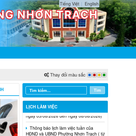
Tiếng Việt
English
Thay đổi màu sắc
NH
Tìm
Thông báo lịch làm việc tuần của
HĐND và UBND phường Nhơn Trạch( từ
LỊCH LÀM VIỆC
ngày 03/08/2026 đến ngày 08/08/2026)
Thông báo lịch làm việc tuần của
HĐND và UBND Phường Nhơn Trạch ( từ
ngày 20/7/2026 đến ngày 25/7/2026)