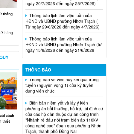
Thông báo lịch làm việc tuần của
từ tháng
HĐND và UBND phường Nhơn Trạch (
Từ ngày 29/6/2026 đến ngày 4/7/2026)
từ tháng
Thông báo lịch làm việc tuần của
HĐND và UBND phường Nhơn Trạch (từ
ngày 15/6/2026 đến ngày 21/6/2026
Niêm yết phương án bồi thường, hỗ
Thông báo lịch tiếp công dân của Chủ
 QUY
trợ, tái định cư
tịch Hội đồng nhân dân phường tại các
khu phố trên địa bàn phường Nhơn
THÔNG BÁO
Thông báo về việc hủy kết quả trúng
Trạch năm 2026
tuyển (nguyện vọng 1) của kỳ tuyên
dụng viên chức
Biên bản niêm yết và lấy ý kiến
phương án bồi thường, hỗ trợ, tái định cư
của các hộ dân thuộc dự án công trình
"Nhánh rẽ đấu nối trạm biến áp 110kV
cải cách
công nghệ cao" đoạn qua phường Nhơn
 thiết
Trạch, thành phố Đồng Nai