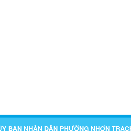
ỦY BAN NHÂN DÂN PHƯỜNG NHƠN TRẠC