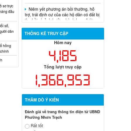
Niêm yết phương án bồi thường, hỗ
 sơ trực
trợ, trái định cư của các hộ dân có đất bị
tháng đầu
thu hồi và ảnh hưởng hành lang đường
điện thuộc dự án Đường dây 220kV nhà
máy điện Nhơn Trạch 3- Trạm biến áp
ổi số,
kV Long Thành
gười dân
THỐNG KÊ TRUY CẬP
Biên bản về việc niêm yết phương án
Hôm nay
sổ hồng
bồi thường, hỗ trợ, tái định cư của các hộ
4,185
 chính
dân có đất bị thu hồi thuộc dự án nâng
cấp đường 25B cũ đoạn từ Trung tâm
nh
huyện Nhơn Trạch ra Quốc lộ 51, huyện
Tổng lượt truy cập
Long Thành và huyện Nhơn Trạch
1,366,953
THĂM DÒ Ý KIẾN
Đánh giá về trang thông tin điện tử UBND
Phường Nhơn Trạch
Rất tốt