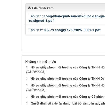
File đính kèm
Tập tin 1:
cong-khai-cpmt-sau-khi-duoc-cap-gia
tu.signed-1.pdf
Tập tin 2:
832.cv.congty.17.9.2025_0001-1.pdf
Những tin mới hơn
Hồ sơ giấy phép môi trường của Công ty TNHH Hó
(08/10/2025)
Hồ sơ giấy phép môi trường của Công ty TNHH Da 
Hồ sơ giấy phép môi trường của Công ty TNHH Hó
(08/10/2025)
Hồ sơ giấy phép môi trường của Công ty Cổ phần
Quyết định về việc áp dụng, bải bỏ văn bản quy p