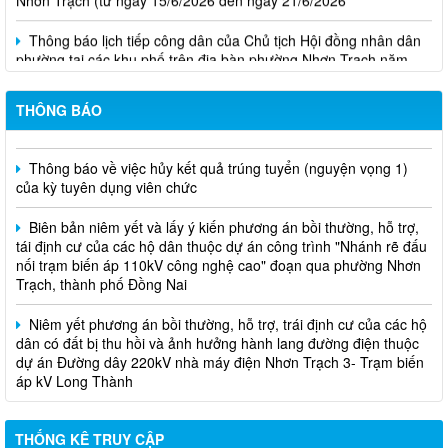
Thông báo lịch tiếp công dân của Chủ tịch Hội đồng nhân dân
phường tại các khu phố trên địa bàn phường Nhơn Trạch năm
2026
THÔNG BÁO
Niêm yết phương án bồi thường, hỗ trợ, tái định cư
Thông báo về việc hủy kết quả trúng tuyển (nguyện vọng 1)
của kỳ tuyên dụng viên chức
Biên bản niêm yết và lấy ý kiến phương án bồi thường, hỗ trợ,
tái định cư của các hộ dân thuộc dự án công trình "Nhánh rẽ đấu
nối trạm biến áp 110kV công nghệ cao" đoạn qua phường Nhơn
Trạch, thành phố Đồng Nai
Niêm yết phương án bồi thường, hỗ trợ, trái định cư của các hộ
dân có đất bị thu hồi và ảnh hưởng hành lang đường điện thuộc
dự án Đường dây 220kV nhà máy điện Nhơn Trạch 3- Trạm biến
áp kV Long Thành
Biên bản về việc niêm yết phương án bồi thường, hỗ trợ, tái
định cư của các hộ dân có đất bị thu hồi thuộc dự án nâng cấp
THỐNG KÊ TRUY CẬP
đường 25B cũ đoạn từ Trung tâm huyện Nhơn Trạch ra Quốc lộ