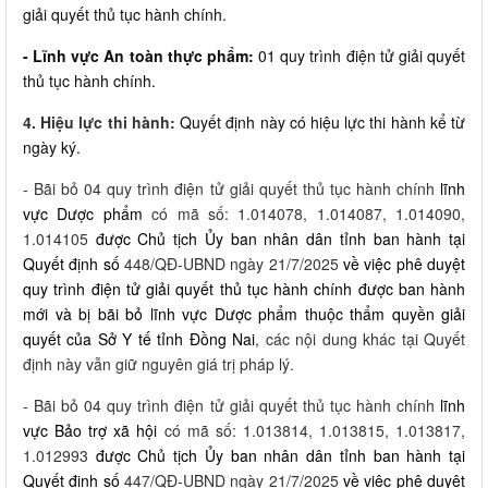
giải quyết thủ tục hành chính.
- Lĩnh vực An toàn thực phẩm:
01 quy trình điện tử giải quyết
thủ tục hành chính.
4. Hiệu lực thi hành:
Quyết định này có hiệu lực thi hành kể từ
ngày ký.
- Bãi bỏ 04 quy trình điện tử giải quyết thủ tục hành chính
lĩnh
vực Dược phẩm
có mã số: 1.014078, 1.014087, 1.014090,
1.014105
được Chủ tịch Ủy ban nhân dân tỉnh ban hành tại
Quyết định số
448/QĐ-UBND ngày 21/7/2025
v
ề việc phê duyệt
quy trình điện tử giải quyết thủ tục hành chính được ban hành
mới và bị bãi bỏ lĩnh vực Dược phẩm thuộc thẩm quyền giải
quyết của Sở Y tế tỉnh Đồng Nai
, các nội dung khác tại Quyết
định này vẫn giữ nguyên giá trị pháp lý.
- Bãi bỏ 04 quy trình điện tử giải quyết thủ tục hành chính
lĩnh
vực Bảo trợ xã hội
có mã số: 1.013814, 1.013815, 1.013817,
1.012993
được Chủ tịch Ủy ban nhân dân tỉnh ban hành tại
Quyết định số
447/QĐ-UBND ngày 21/7/2025
về việc phê duyệt