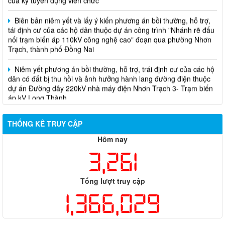
Biên bản niêm yết và lấy ý kiến phương án bồi thường, hỗ trợ,
tái định cư của các hộ dân thuộc dự án công trình "Nhánh rẽ đấu
nối trạm biến áp 110kV công nghệ cao" đoạn qua phường Nhơn
Trạch, thành phố Đồng Nai
Niêm yết phương án bồi thường, hỗ trợ, trái định cư của các hộ
dân có đất bị thu hồi và ảnh hưởng hành lang đường điện thuộc
dự án Đường dây 220kV nhà máy điện Nhơn Trạch 3- Trạm biến
áp kV Long Thành
Biên bản về việc niêm yết phương án bồi thường, hỗ trợ, tái
định cư của các hộ dân có đất bị thu hồi thuộc dự án nâng cấp
THỐNG KÊ TRUY CẬP
đường 25B cũ đoạn từ Trung tâm huyện Nhơn Trạch ra Quốc lộ
51, huyện Long Thành và huyện Nhơn Trạch
Hôm nay
3,261
Tổng lượt truy cập
1,366,029