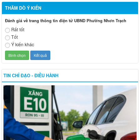
THĂM DÒ Ý KIẾN
Đánh giá về trang thông tin điện tử UBND Phường Nhơn Trạch
Rất tốt
Tốt
Ý kiến khác
TIN CHỈ ĐẠO - ĐIỀU HÀNH