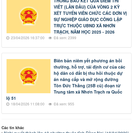
THÔNG BÁO KẾT QUẢ ĐIỂM THI
VIẾT (LẦN ĐẦU) CỦA VÒNG 2 KỲ
XÉT TUYỂN VIÊN CHỨC CÁC ĐƠN VỊ
SỰ NGHIỆP GIÁO DỤC CÔNG LẬP
TRỰC THUỘC UBND XÃ NHƠN
TRẠCH, NĂM HỌC 2025 - 2026
23/04/2026 16:37:00
Đã xem: 2399
Biên bản niêm yết phương án bồi
thường, hỗ trợ, tái định cư của các
hộ dân có đất bị thu hồi thuộc dự
án nâng cấp và mở rộng đường
Tôn Đức Thằng (25B cũ) đoạn từ
Trung tâm xã Nhơn Trạch ra Quốc
lộ 51
18/04/2026 11:08:00
Đã xem: 955
Các tin khác
Nghị quyết thành lập 10 phường thuộc tỉnh Đồng Nai
(18/04/2026)