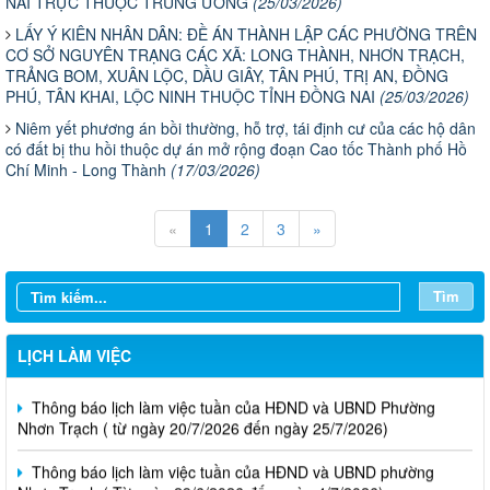
NAI TRỰC THUỘC TRUNG ƯƠNG
(25/03/2026)
LẤY Ý KIÊN NHÂN DÂN: ĐỀ ÁN THÀNH LẬP CÁC PHƯỜNG TRÊN
CƠ SỞ NGUYÊN TRẠNG CÁC XÃ: LONG THÀNH, NHƠN TRẠCH,
TRẢNG BOM, XUÂN LỘC, DẦU GIÂY, TÂN PHÚ, TRỊ AN, ĐỒNG
PHÚ, TÂN KHAI, LỘC NINH THUỘC TỈNH ĐỒNG NAI
(25/03/2026)
Niêm yết phương án bồi thường, hỗ trợ, tái định cư của các hộ dân
có đất bị thu hồi thuộc dự án mở rộng đoạn Cao tốc Thành phố Hồ
Chí Minh - Long Thành
(17/03/2026)
«
1
2
3
»
Tìm
Thông báo lịch làm việc tuần của HĐND và UBND phường
Nhơn Trạch( từ ngày 03/08/2026 đến ngày 08/08/2026)
LỊCH LÀM VIỆC
Thông báo lịch làm việc tuần của HĐND và UBND Phường
Nhơn Trạch ( từ ngày 20/7/2026 đến ngày 25/7/2026)
Thông báo lịch làm việc tuần của HĐND và UBND phường
Nhơn Trạch ( Từ ngày 29/6/2026 đến ngày 4/7/2026)