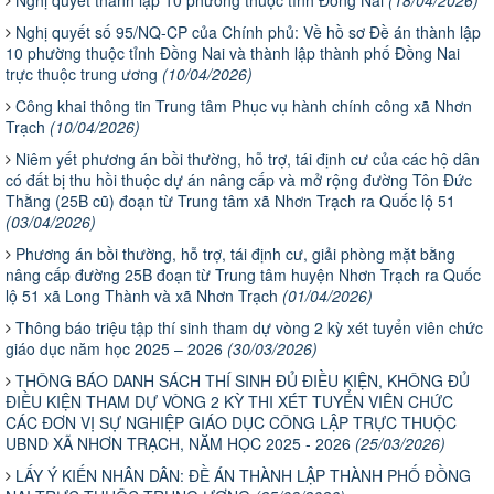
Nghị quyết số 95/NQ-CP của Chính phủ: Về hồ sơ Đề án thành lập
10 phường thuộc tỉnh Đồng Nai và thành lập thành phố Đồng Nai
trực thuộc trung ương
(10/04/2026)
Công khai thông tin Trung tâm Phục vụ hành chính công xã Nhơn
Trạch
(10/04/2026)
Niêm yết phương án bồi thường, hỗ trợ, tái định cư của các hộ dân
có đất bị thu hồi thuộc dự án nâng cấp và mở rộng đường Tôn Đức
Thằng (25B cũ) đoạn từ Trung tâm xã Nhơn Trạch ra Quốc lộ 51
(03/04/2026)
Phương án bồi thường, hỗ trợ, tái định cư, giải phòng mặt bằng
nâng cấp đường 25B đoạn từ Trung tâm huyện Nhơn Trạch ra Quốc
lộ 51 xã Long Thành và xã Nhơn Trạch
(01/04/2026)
Thông báo triệu tập thí sinh tham dự vòng 2 kỳ xét tuyển viên chức
giáo dục năm học 2025 – 2026
(30/03/2026)
THÔNG BÁO DANH SÁCH THÍ SINH ĐỦ ĐIỀU KIỆN, KHÔNG ĐỦ
ĐIỀU KIỆN THAM DỰ VÒNG 2 KỲ THI XÉT TUYỂN VIÊN CHỨC
CÁC ĐƠN VỊ SỰ NGHIỆP GIÁO DỤC CÔNG LẬP TRỰC THUỘC
UBND XÃ NHƠN TRẠCH, NĂM HỌC 2025 - 2026
(25/03/2026)
LẤY Ý KIẾN NHÂN DÂN: ĐỀ ÁN THÀNH LẬP THÀNH PHỐ ĐỒNG