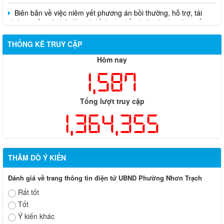
Biên bản về việc niêm yết phương án bồi thường, hỗ trợ, tái
định cư của các hộ dân có đất bị thu hồi thuộc dự án nâng cấp
đường 25B cũ đoạn từ Trung tâm huyện Nhơn Trạch ra Quốc lộ
51, huyện Long Thành và huyện Nhơn Trạch
THỐNG KÊ TRUY CẬP
Hôm nay
1,587
Tổng lượt truy cập
1,364,355
THĂM DÒ Ý KIẾN
Đánh giá về trang thông tin điện tử UBND Phường Nhơn Trạch
Rất tốt
Tốt
Ý kiến khác