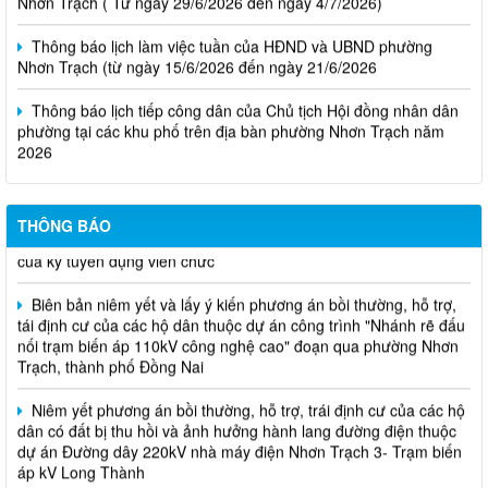
Thông báo lịch làm việc tuần của HĐND và UBND phường
Nhơn Trạch (từ ngày 15/6/2026 đến ngày 21/6/2026
Thông báo lịch tiếp công dân của Chủ tịch Hội đồng nhân dân
phường tại các khu phố trên địa bàn phường Nhơn Trạch năm
2026
Niêm yết phương án bồi thường, hỗ trợ, tái định cư
Thông báo về việc hủy kết quả trúng tuyển (nguyện vọng 1)
THÔNG BÁO
của kỳ tuyên dụng viên chức
Biên bản niêm yết và lấy ý kiến phương án bồi thường, hỗ trợ,
tái định cư của các hộ dân thuộc dự án công trình "Nhánh rẽ đấu
nối trạm biến áp 110kV công nghệ cao" đoạn qua phường Nhơn
Trạch, thành phố Đồng Nai
Niêm yết phương án bồi thường, hỗ trợ, trái định cư của các hộ
dân có đất bị thu hồi và ảnh hưởng hành lang đường điện thuộc
dự án Đường dây 220kV nhà máy điện Nhơn Trạch 3- Trạm biến
áp kV Long Thành