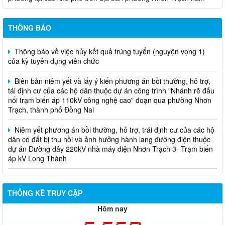
2026
Niêm yết phương án bồi thường, hỗ trợ, tái định cư
THÔNG BÁO
Thông báo về việc hủy kết quả trúng tuyển (nguyện vọng 1)
của kỳ tuyên dụng viên chức
Biên bản niêm yết và lấy ý kiến phương án bồi thường, hỗ trợ,
tái định cư của các hộ dân thuộc dự án công trình "Nhánh rẽ đấu
nối trạm biến áp 110kV công nghệ cao" đoạn qua phường Nhơn
Trạch, thành phố Đồng Nai
Niêm yết phương án bồi thường, hỗ trợ, trái định cư của các hộ
dân có đất bị thu hồi và ảnh hưởng hành lang đường điện thuộc
dự án Đường dây 220kV nhà máy điện Nhơn Trạch 3- Trạm biến
áp kV Long Thành
Biên bản về việc niêm yết phương án bồi thường, hỗ trợ, tái
định cư của các hộ dân có đất bị thu hồi thuộc dự án nâng cấp
đường 25B cũ đoạn từ Trung tâm huyện Nhơn Trạch ra Quốc lộ
THỐNG KÊ TRUY CẬP
51, huyện Long Thành và huyện Nhơn Trạch
Hôm nay