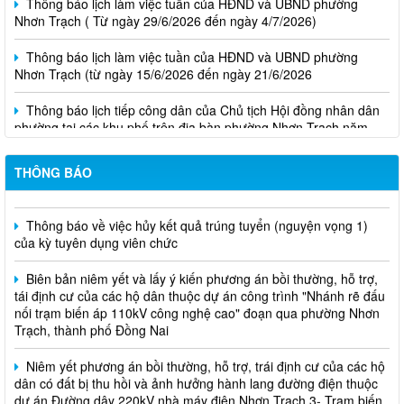
Nhơn Trạch ( Từ ngày 29/6/2026 đến ngày 4/7/2026)
Thông báo lịch làm việc tuần của HĐND và UBND phường
Nhơn Trạch (từ ngày 15/6/2026 đến ngày 21/6/2026
Thông báo lịch tiếp công dân của Chủ tịch Hội đồng nhân dân
phường tại các khu phố trên địa bàn phường Nhơn Trạch năm
2026
THÔNG BÁO
Niêm yết phương án bồi thường, hỗ trợ, tái định cư
Thông báo về việc hủy kết quả trúng tuyển (nguyện vọng 1)
của kỳ tuyên dụng viên chức
Biên bản niêm yết và lấy ý kiến phương án bồi thường, hỗ trợ,
tái định cư của các hộ dân thuộc dự án công trình "Nhánh rẽ đấu
nối trạm biến áp 110kV công nghệ cao" đoạn qua phường Nhơn
Trạch, thành phố Đồng Nai
Niêm yết phương án bồi thường, hỗ trợ, trái định cư của các hộ
dân có đất bị thu hồi và ảnh hưởng hành lang đường điện thuộc
dự án Đường dây 220kV nhà máy điện Nhơn Trạch 3- Trạm biến