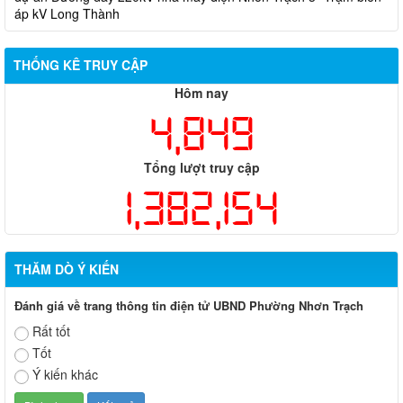
áp kV Long Thành
Biên bản về việc niêm yết phương án bồi thường, hỗ trợ, tái
định cư của các hộ dân có đất bị thu hồi thuộc dự án nâng cấp
THỐNG KÊ TRUY CẬP
đường 25B cũ đoạn từ Trung tâm huyện Nhơn Trạch ra Quốc lộ
51, huyện Long Thành và huyện Nhơn Trạch
Hôm nay
4,849
Tổng lượt truy cập
1,382,154
THĂM DÒ Ý KIẾN
Đánh giá về trang thông tin điện tử UBND Phường Nhơn Trạch
Rất tốt
Tốt
Ý kiến khác