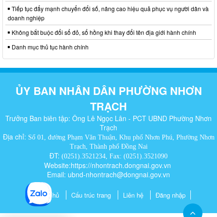
Tiếp tục đẩy mạnh chuyển đổi số, nâng cao hiệu quả phục vụ người dân và
doanh nghiệp
Không bắt buộc đổi sổ đỏ, sổ hồng khi thay đổi tên địa giới hành chính
Danh mục thủ tục hành chính
ỦY BAN NHÂN DÂN PHƯỜNG NHƠN
TRẠCH
Trưởng Ban biên tập: Ông Lê Ngọc Lân - PCT UBND Phường Nhơn
Trạch
Địa chỉ:
Số 01, đường Phạm Văn Thuận, Khu phố Nhơn Phú, Phường Nhơn
Trạch, Thành phố Đồng Nai
ĐT:
(0251).3521234, Fax: (0251).3521090
Website:https://nhontrach.dongnai.gov.vn
Email: ubnd-nhontrach@dongnai.gov.vn​
Trang chủ
Cấu trúc trang
Liên hệ
Đăng nhập