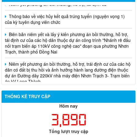
Thông báo về việc hủy kết quả trúng tuyển (nguyện vọng 1)
của kỳ tuyên dụng viên chức
Biên bản niêm yết và lấy ý kiến phương án bồi thường, hỗ trợ,
tái định cư của các hộ dân thuộc dự án công trình "Nhánh rẽ đấu
nối trạm biến áp 110kV công nghệ cao" đoạn qua phường Nhơn
Trạch, thành phố Đồng Nai
Niêm yết phương án bồi thường, hỗ trợ, trái định cư của các hộ
dân có đất bị thu hồi và ảnh hưởng hành lang đường điện thuộc
dự án Đường dây 220kV nhà máy điện Nhơn Trạch 3- Trạm biến
áp kV Long Thành
Biên bản về việc niêm yết phương án bồi thường, hỗ trợ, tái
định cư của các hộ dân có đất bị thu hồi thuộc dự án nâng cấp
THỐNG KÊ TRUY CẬP
đường 25B cũ đoạn từ Trung tâm huyện Nhơn Trạch ra Quốc lộ
Hôm nay
51, huyện Long Thành và huyện Nhơn Trạch
3,890
Tổng lượt truy cập