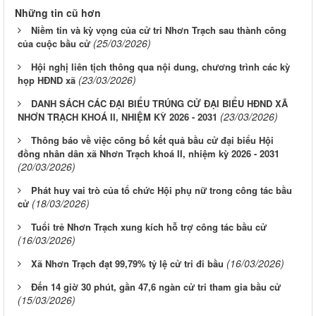
Những tin cũ hơn
Niềm tin và kỳ vọng của cử tri Nhơn Trạch sau thành công
(25/03/2026)
của cuộc bầu cử
Hội nghị liên tịch thông qua nội dung, chương trình các kỳ
(23/03/2026)
họp HĐND xã
DANH SÁCH CÁC ĐẠI BIỂU TRÚNG CỬ ĐẠI BIỂU HĐND XÃ
(23/03/2026)
NHƠN TRẠCH KHOÁ II, NHIỆM KỲ 2026 - 2031
Thông báo về việc công bố kết quả bầu cử đại biểu Hội
đồng nhân dân xã Nhơn Trạch khoá II, nhiệm kỳ 2026 - 2031
(20/03/2026)
Phát huy vai trò của tổ chức Hội phụ nữ trong công tác bầu
(18/03/2026)
cử
Tuổi trẻ Nhơn Trạch xung kích hỗ trợ công tác bầu cử
(16/03/2026)
(16/03/2026)
Xã Nhơn Trạch đạt 99,79% tỷ lệ cử tri đi bầu
Đến 14 giờ 30 phút, gần 47,6 ngàn cử tri tham gia bầu cử
(15/03/2026)