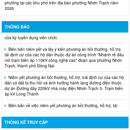
Niêm yết phương án bồi thường, hỗ trợ, tái định cư
Thông báo về việc hủy kết quả trúng tuyển (nguyện vọng 1)
của kỳ tuyên dụng viên chức
THÔNG BÁO
Biên bản niêm yết và lấy ý kiến phương án bồi thường, hỗ trợ,
tái định cư của các hộ dân thuộc dự án công trình "Nhánh rẽ đấu
nối trạm biến áp 110kV công nghệ cao" đoạn qua phường Nhơn
Trạch, thành phố Đồng Nai
Niêm yết phương án bồi thường, hỗ trợ, trái định cư của các hộ
dân có đất bị thu hồi và ảnh hưởng hành lang đường điện thuộc
dự án Đường dây 220kV nhà máy điện Nhơn Trạch 3- Trạm biến
áp kV Long Thành
Biên bản về việc niêm yết phương án bồi thường, hỗ trợ, tái
định cư của các hộ dân có đất bị thu hồi thuộc dự án nâng cấp
đường 25B cũ đoạn từ Trung tâm huyện Nhơn Trạch ra Quốc lộ
51, huyện Long Thành và huyện Nhơn Trạch
THỐNG KÊ TRUY CẬP