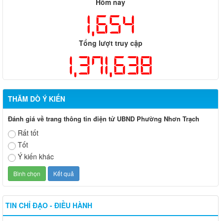
Hôm nay
1,654
Tổng lượt truy cập
1,371,638
THĂM DÒ Ý KIẾN
Đánh giá về trang thông tin điện tử UBND Phường Nhơn Trạch
Rất tốt
Tốt
Ý kiến khác
TIN CHỈ ĐẠO - ĐIỀU HÀNH