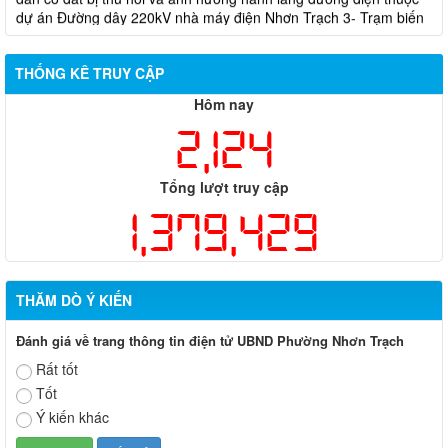
dự án Đường dây 220kV nhà máy điện Nhơn Trạch 3- Trạm biến
áp kV Long Thành
Biên bản về việc niêm yết phương án bồi thường, hỗ trợ, tái
THỐNG KÊ TRUY CẬP
định cư của các hộ dân có đất bị thu hồi thuộc dự án nâng cấp
đường 25B cũ đoạn từ Trung tâm huyện Nhơn Trạch ra Quốc lộ
Hôm nay
51, huyện Long Thành và huyện Nhơn Trạch
2,124
Tổng lượt truy cập
1,379,429
THĂM DÒ Ý KIẾN
Đánh giá về trang thông tin điện tử UBND Phường Nhơn Trạch
Rất tốt
Tốt
Ý kiến khác