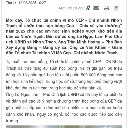
Thứ tư - 13/08/2025 10:27
Xem với cỡ chữ
Mới đây, Tổ chức tài chính vi mô CEP - Chi nhánh Nhơn
Trạch tổ chức trao học bổng Cep “ Chia sẽ yêu thương”
năm 2025 cho các em học sinh nghèo vượt khó trên địa
bàn xã Nhơn Trạch. Đến dự có ông Lê Ngọc Lân- Phó Chủ
tịch UBND xã Nhơn Trạch, ông Trần Minh Hoàng – Phó Ban
Xây dựng Đảng – Đảng uỷ xã, Ông Lê Văn Khầm – Giám
đốc Tổ chức Tài chính Vi Mô Cep- Chi nhánh Nhơn Trạch.
Tại buổi trao học bổng, Tổ chức tài chính vi mô CEP – CN Nhơn
Trạch đã trao tặng 40 suất học bổng và trị giá gần 50 triệu
đồng và 16 phần quà học tập mỗi phần 500.000 đồng cho các
em học sinh tiểu học, trung học cơ sở, trung học phổ thông vượt
khó, đạt thành tích cao trong học tập trên địa bàn xã.
Ông Lê Ngọc Lân – Phó Chủ tịch UBND xã đã bày tỏ sự biết ơn
và đánh giá cao về ý nghĩa chương trình học bổng của CEP đã
góp phần chấp cánh ước mơ cho nhiều em học sinh có hoàn
cảnh khó khăn, nguy cơ nghỉ, bỏ học cao được tiếp tục đến
trường.