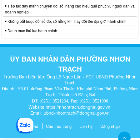
Tiếp tục đẩy mạnh chuyển đổi số, nâng cao hiệu quả phục vụ người dân và
doanh nghiệp
Không bắt buộc đổi sổ đỏ, sổ hồng khi thay đổi tên địa giới hành chính
Danh mục thủ tục hành chính
ỦY BAN NHÂN DÂN PHƯỜNG NHƠN
TRẠCH
Trưởng Ban biên tập: Ông Lê Ngọc Lân - PCT UBND Phường Nhơn
Trạch
Địa chỉ:
Số 01, đường Phạm Văn Thuận, Khu phố Nhơn Phú, Phường Nhơn
Trạch, Thành phố Đồng Nai
ĐT:
(0251).3521234, Fax: (0251).3521090
Website:https://nhontrach.dongnai.gov.vn
Email: ubnd-nhontrach@dongnai.gov.vn​
Trang chủ
Cấu trúc trang
Liên hệ
Đăng nhập