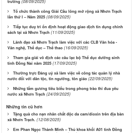
(08/09/2025)
trường
Tổ chức thành công Giải Cầu lông mở rộng xã Nhơn Trạch
(08/09/2025)
lần thứ I – Năm 2025
Tiếp tục duy trì ổn định hoạt động giao dịch tín dụng chính
(11/09/2025)
sách tại xã Nhơn Trạch
Lãnh đạo xã Nhơn Trạch làm việc với các CLB Văn hóa -
(16/09/2025)
Văn nghệ, Thể dục – Thể thao
Tham gia giải vô địch các câu lạc bộ Thể dục dưỡng sinh
(17/09/2025)
tỉnh Đồng Nai năm 2025
Thường trực Đảng uỷ xã làm việc về công tác quản lý nhà
(22/09/2025)
nước đối với dân tộc, tín ngưỡng, tôn giáo
Những tấm gương tiêu biểu trong phong trào thi đua yêu
(24/09/2025)
nước xã Nhơn Trạch
Những tin cũ hơn
Tặng quà cho nạn nhân chất độc da cam/dioxin trên địa bàn
(12/08/2025)
xã Nhơn Trạch.
Em Phan Ngọc Thành Minh – Thủ khoa khối A01 tỉnh Đồng