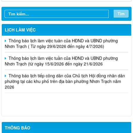
Thông báo lịch làm việc tuần của HĐND và UBND phường
Nhơn Trạch( từ ngày 03/08/2026 đến ngày 08/08/2026)
Tìm
Thông báo lịch làm việc tuần của HĐND và UBND Phường
Nhơn Trạch ( từ ngày 20/7/2026 đến ngày 25/7/2026)
LỊCH LÀM VIỆC
Thông báo lịch làm việc tuần của HĐND và UBND phường
Nhơn Trạch ( Từ ngày 29/6/2026 đến ngày 4/7/2026)
Thông báo lịch làm việc tuần của HĐND và UBND phường
Nhơn Trạch (từ ngày 15/6/2026 đến ngày 21/6/2026
Thông báo lịch tiếp công dân của Chủ tịch Hội đồng nhân dân
phường tại các khu phố trên địa bàn phường Nhơn Trạch năm
2026
Niêm yết phương án bồi thường, hỗ trợ, tái định cư
Thông báo về việc hủy kết quả trúng tuyển (nguyện vọng 1)
của kỳ tuyên dụng viên chức
Biên bản niêm yết và lấy ý kiến phương án bồi thường, hỗ trợ,
tái định cư của các hộ dân thuộc dự án công trình "Nhánh rẽ đấu
THÔNG BÁO
nối trạm biến áp 110kV công nghệ cao" đoạn qua phường Nhơn