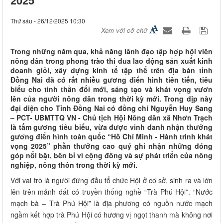
Thứ sáu - 26/12/2025 10:30
Xem với cỡ chữ
Trong những năm qua, khả năng lãnh đạo tập hợp hội viên
nông dân trong phong trào thi đua lao động sản xuất kinh
doanh giỏi, xây dựng kinh tế tập thể trên địa bàn tỉnh
Đồng Nai đã có rất nhiều gương điển hình tiên tiến, tiêu
biểu cho tinh thần đổi mới, sáng tạo và khát vọng vươn
lên của người nông dân trong thời kỳ mới. Trong dịp này
đại diện cho Tỉnh Đồng Nai có đồng chí Nguyễn Huy Sang
– PCT- UBMTTQ VN - Chủ tịch Hội Nông dân xã Nhơn Trạch
là tấm gương tiêu biểu, vừa được vinh danh nhận thưởng
gương điển hình toàn quốc “Hồ Chí Minh - Hành trình khát
vọng 2025” phần thưởng cao quý ghi nhận những đóng
góp nổi bật, bền bỉ vì cộng đồng và sự phát triển của nông
nghiệp, nông thôn trong thời kỳ mới.
Với vai trò là người đứng đầu tổ chức Hội ở cơ sở, sinh ra và lớn
lên trên mảnh đất có truyền thống nghề “Trà Phú Hội”. “Nước
mạch bà – Trà Phú Hội” là địa phương có nguồn nước mạch
ngầm kết hợp trà Phú Hội có hương vị ngọt thanh mà không nơi