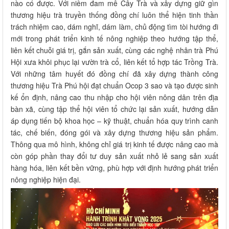
nào có được. Với niềm đam mê Cây Trà và xây dựng giữ gìn
thương hiệu trà truyền thống đồng chí luôn thể hiện tinh thần
trách nhiệm cao, dám nghĩ, dám làm, chủ động tìm tòi hướng đi
mới trong phát triển kinh tế nông nghiệp theo hướng tập thể,
liên kết chuỗi giá trị, gắn sản xuất, cùng các nghệ nhân trà Phú
Hội xưa khôi phục lại vườn trà cổ, liên kết tổ hợp tác Trồng Trà.
Với những tâm huyết đó đồng chí đã xây dựng thành công
thương hiệu Trà Phú hội đạt chuẩn Ocop 3 sao và tạo được sinh
kế ổn định, nâng cao thu nhập cho hội viên nông dân trên địa
bàn xã, cùng tập thể hội viên tổ chức lại sản xuất, hướng dẫn
áp dụng tiến bộ khoa học – kỹ thuật, chuẩn hóa quy trình canh
tác, chế biến, đóng gói và xây dựng thương hiệu sản phẩm.
Thông qua mô hình, không chỉ giá trị kinh tế được nâng cao mà
còn góp phần thay đổi tư duy sản xuất nhỏ lẻ sang sản xuất
hàng hóa, liên kết bền vững, phù hợp với định hướng phát triển
nông nghiệp hiện đại.