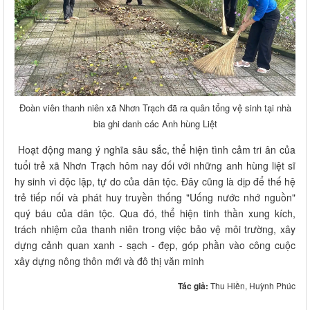
Đoàn viên thanh niên xã Nhơn Trạch đã ra quân tổng vệ sinh tại nhà
bia ghi danh các Anh hùng Liệt
Hoạt động mang ý nghĩa sâu sắc, thể hiện tình cảm tri ân của
tuổi trẻ xã Nhơn Trạch hôm nay đối với những anh hùng liệt sĩ
hy sinh vì độc lập, tự do của dân tộc. Đây cũng là dịp để thế hệ
trẻ tiếp nối và phát huy truyền thống "Uống nước nhớ nguồn"
quý báu của dân tộc. Qua đó, thể hiện tinh thần xung kích,
trách nhiệm của thanh niên trong việc bảo vệ môi trường, xây
dựng cảnh quan xanh - sạch - đẹp, góp phần vào công cuộc
xây dựng nông thôn mới và đô thị văn minh
Tác giả:
Thu Hiền, Huỳnh Phúc