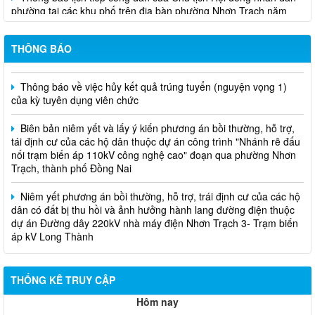
phường tại các khu phố trên địa bàn phường Nhơn Trạch năm
2026
Niêm yết phương án bồi thường, hỗ trợ, tái định cư
THÔNG BÁO
Thông báo về việc hủy kết quả trúng tuyển (nguyện vọng 1)
của kỳ tuyên dụng viên chức
Biên bản niêm yết và lấy ý kiến phương án bồi thường, hỗ trợ,
tái định cư của các hộ dân thuộc dự án công trình "Nhánh rẽ đấu
nối trạm biến áp 110kV công nghệ cao" đoạn qua phường Nhơn
Trạch, thành phố Đồng Nai
Niêm yết phương án bồi thường, hỗ trợ, trái định cư của các hộ
dân có đất bị thu hồi và ảnh hưởng hành lang đường điện thuộc
dự án Đường dây 220kV nhà máy điện Nhơn Trạch 3- Trạm biến
áp kV Long Thành
Biên bản về việc niêm yết phương án bồi thường, hỗ trợ, tái
định cư của các hộ dân có đất bị thu hồi thuộc dự án nâng cấp
THỐNG KÊ TRUY CẬP
đường 25B cũ đoạn từ Trung tâm huyện Nhơn Trạch ra Quốc lộ
51, huyện Long Thành và huyện Nhơn Trạch
Hôm nay