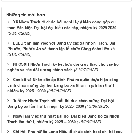
Những tin mới hơn
Xã Nhơn Trạch tổ chức hội nghị lấy ý kiến đóng góp dự
thảo Văn kiện Đại hội đại biểu các cấp, nhiệm kỳ 2025-2030.
(30/07/2025)
LĐLĐ tỉnh làm việc với Đảng uỷ các xã Nhơn Trạch, Đại
Phước, Phước An về thành lập tổ chức Công đoàn liên xã
(31/07/2025)
NHCSXH Nhơn Trạch ký kết hợp đồng ủy thác cho vay hộ
(31/07/2025)
nghèo và các đối tượng chính sách
Cán bộ và Nhân dân ấp Bình Phú ra quân thực hiện công
trình chào mừng Đại hội Đảng bộ xã Nhơn Trạch lần thứ 1,
(05/08/2025)
nhiệm kỳ 2025 - 2030
Tuổi trẻ Nhơn Trạch sôi nổi thi đua chào mừng Đại hội
(13/08/2025)
Đảng bộ xã lần thứ I, nhiệm kỳ 2025–2030
Ngày làm việc thứ nhất Đại hội Đại biểu Đảng bộ xã Nhơn
(15/08/2025)
Trạch lần thứ I, nhiệm kỳ 2025 – 2030
Chi Hội Phụ nữ ấp Long Hiệu tổ chức sinh hoạt chi hội sau