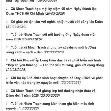
(26/03/2026)
nhà “Đại Đoàn kết”
Xã Nhơn Trạch họp mặt kỷ niệm 95 năm Ngày thành lập
(26/03/2026)
Đoàn TNCS Hồ Chí Minh
Cô giáo trẻ tận tâm với nghề, nhiệt huyết với công tác Đoàn
(25/03/2026)
Tuổi trẻ Nhơn Trạch sôi nổi hưởng ứng Ngày đoàn viên
(23/03/2026)
năm 2026
Tuổi trẻ xã Nhơn Trạch chung tay xây dựng môi trường
(22/03/2026)
sống xanh – sạch – đẹp
Chi hội Phụ nữ ấp Long Hiệu duy trì và phát triển mô hình
“Bếp ăn yêu thương” – Lan toả yêu thương, gắn kết cộng đồng
(20/03/2026)
Chi bộ ấp 3 tổ chức sinh hoạt chuyên đề Quý I/2026 về phát
(20/03/2026)
triển văn hóa trong kỷ nguyên mới
Xã Nhơn Trạch khai giảng lớp bồi dưỡng nhận thức về
(20/03/2026)
Đảng đợt 1 năm 2026
Tuổi trẻ Nhơn Trạch xung kích tham gia hiến máu tình
(17/03/2026)
nguyện