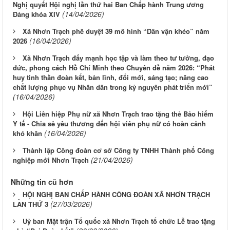
Nghị quyết Hội nghị lần thứ hai Ban Chấp hành Trung ương
(14/04/2026)
Đảng khóa XIV
Xã Nhơn Trạch phê duyệt 39 mô hình “Dân vận khéo” năm
(16/04/2026)
2026
Xã Nhơn Trạch đẩy mạnh học tập và làm theo tư tưởng, đạo
đức, phong cách Hồ Chí Minh theo Chuyên đề năm 2026: “Phát
huy tinh thần đoàn kết, bản lĩnh, đổi mới, sáng tạo; nâng cao
chất lượng phục vụ Nhân dân trong kỷ nguyên phát triển mới”
(16/04/2026)
Hội Liên hiệp Phụ nữ xã Nhơn Trạch trao tặng thẻ Bảo hiểm
Y tế - Chia sẻ yêu thương đến hội viên phụ nữ có hoàn cảnh
(16/04/2026)
khó khăn
Thành lập Công đoàn cơ sở Công ty TNHH Thành phố Công
(21/04/2026)
nghiệp mới Nhơn Trạch
Những tin cũ hơn
HỘI NGHỊ BAN CHẤP HÀNH CÔNG ĐOÀN XÃ NHƠN TRẠCH
(27/03/2026)
LẦN THỨ 3
Uỷ ban Mặt trận Tổ quốc xã Nhơn Trạch tổ chức Lễ trao tặng