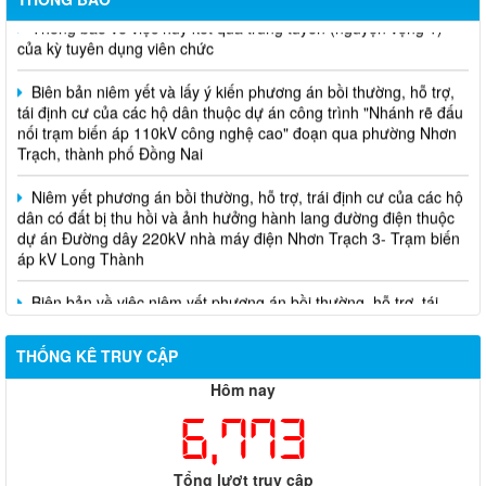
Thông báo về việc hủy kết quả trúng tuyển (nguyện vọng 1)
của kỳ tuyên dụng viên chức
Biên bản niêm yết và lấy ý kiến phương án bồi thường, hỗ trợ,
tái định cư của các hộ dân thuộc dự án công trình "Nhánh rẽ đấu
nối trạm biến áp 110kV công nghệ cao" đoạn qua phường Nhơn
Trạch, thành phố Đồng Nai
Niêm yết phương án bồi thường, hỗ trợ, trái định cư của các hộ
dân có đất bị thu hồi và ảnh hưởng hành lang đường điện thuộc
dự án Đường dây 220kV nhà máy điện Nhơn Trạch 3- Trạm biến
áp kV Long Thành
Biên bản về việc niêm yết phương án bồi thường, hỗ trợ, tái
định cư của các hộ dân có đất bị thu hồi thuộc dự án nâng cấp
đường 25B cũ đoạn từ Trung tâm huyện Nhơn Trạch ra Quốc lộ
51, huyện Long Thành và huyện Nhơn Trạch
THỐNG KÊ TRUY CẬP
Hôm nay
6,773
Tổng lượt truy cập