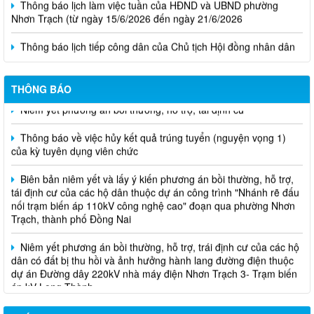
Thông báo lịch tiếp công dân của Chủ tịch Hội đồng nhân dân
phường tại các khu phố trên địa bàn phường Nhơn Trạch năm
2026
Niêm yết phương án bồi thường, hỗ trợ, tái định cư
THÔNG BÁO
Thông báo về việc hủy kết quả trúng tuyển (nguyện vọng 1)
của kỳ tuyên dụng viên chức
Biên bản niêm yết và lấy ý kiến phương án bồi thường, hỗ trợ,
tái định cư của các hộ dân thuộc dự án công trình "Nhánh rẽ đấu
nối trạm biến áp 110kV công nghệ cao" đoạn qua phường Nhơn
Trạch, thành phố Đồng Nai
Niêm yết phương án bồi thường, hỗ trợ, trái định cư của các hộ
dân có đất bị thu hồi và ảnh hưởng hành lang đường điện thuộc
dự án Đường dây 220kV nhà máy điện Nhơn Trạch 3- Trạm biến
áp kV Long Thành
Biên bản về việc niêm yết phương án bồi thường, hỗ trợ, tái
định cư của các hộ dân có đất bị thu hồi thuộc dự án nâng cấp