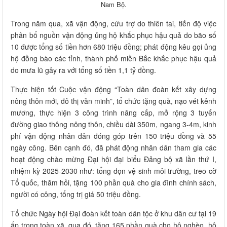
Nam Bộ.
Trong năm qua, xã vận động, cứu trợ do thiên tai, tiến độ việc
phân bổ nguồn vận động ủng hộ khắc phục hậu quả do bão số
10 được tổng số tiền hơn 680 triệu đồng; phát động kêu gọi ủng
hộ đồng bào các tỉnh, thành phố miền Bắc khắc phục hậu quả
do mưa lũ gây ra với tổng số tiền 1,1 tỷ đồng.
Thực hiện tốt Cuộc vận động “Toàn dân đoàn kết xây dựng
nông thôn mới, đô thị văn minh”, tổ chức tặng quà, nạo vét kênh
mương, thực hiện 3 công trình nâng cấp, mở rộng 3 tuyến
đường giao thông nông thôn, chiều dài 350m, ngang 3-4m, kinh
phí vận động nhân dân đóng góp trên 150 triệu đồng và 55
ngày công. Bên cạnh đó, đã phát động nhân dân tham gia các
hoạt động chào mừng Đại hội đại biểu Đảng bộ xã lần thứ I,
nhiệm kỳ 2025-2030 như: tổng dọn vệ sinh môi trường, treo cờ
Tổ quốc, thăm hỏi, tặng 100 phần quà cho gia đình chính sách,
người có công, tổng trị giá 50 triệu đồng.
Tổ chức Ngày hội Đại đoàn kết toàn dân tộc ở khu dân cư tại 19
ấp trong toàn xã, qua đó, tặng 165 phần quà cho hộ nghèo, hộ