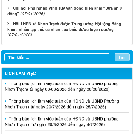
Chi hội Phụ nữ ấp Vĩnh Tuy vận động triển khai “Bữa ăn 0
(07/01/2026)
đồng”
Hội LHPN xã Nhơn Trạch được Trung ương Hội tặng Bằng
khen, nhiều tập thể, cá nhân tiêu biểu được tuyên dương
(07/01/2026)
Tìm
LỊCH LÀM VIỆC
Thông báo lịch làm việc tuần của HĐND và UBND phường
Nhơn Trạch( từ ngày 03/08/2026 đến ngày 08/08/2026)
Thông báo lịch làm việc tuần của HĐND và UBND Phường
Nhơn Trạch ( từ ngày 20/7/2026 đến ngày 25/7/2026)
Thông báo lịch làm việc tuần của HĐND và UBND phường
Nhơn Trạch ( Từ ngày 29/6/2026 đến ngày 4/7/2026)
Thông báo lịch làm việc tuần của HĐND và UBND phường
Nhơn Trạch (từ ngày 15/6/2026 đến ngày 21/6/2026