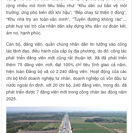
rộng nhiều mô hình tiêu biểu như: “Khu dân cư bảo vệ môi
trường, ứng phó biến đổi khí hậu”; “Bếp chay từ thiện 0 đồng”,
“Khu nhà trọ an toàn-văn minh”, "Tuyến đường không rác”…
phát huy vai trò của nhân dân xây dựng khu dân cư đoàn kết,
ấm no, hạnh phúc.
Cán bộ, đảng viên, quần chúng nhân dân tin tưởng vào công
tác lãnh đạo, điều hành của cấp ủy địa phương, do đó, công tác
phát triển đảng viên mới cũng rất thuận lợi. Xã đã phát triển
thêm 75 đảng viên mới, đạt 100% chỉ tiêu tỉnh giao cả năm,
hiện toàn Đảng bộ xã có 2.240 đảng viên. Hoạt động của các
chi bộ khối doanh nghiệp tư nhân, doanh nghiệp có vốn đầu tư
nước ngoài ổn định, với 20 chi bộ, 240 đảng viên, trong đó, đã
phát triển được 7 đảng viên mới trong công nhân lao động năm
2025.