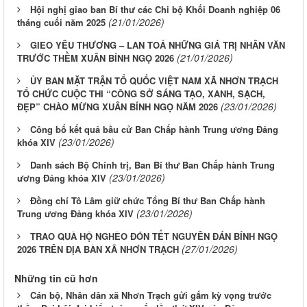
Hội nghị giao ban Bí thư các Chi bộ Khối Doanh nghiệp 06
(21/01/2026)
tháng cuối năm 2025
GIEO YÊU THƯƠNG – LAN TOẢ NHỮNG GIÁ TRỊ NHÂN VĂN
(21/01/2026)
TRƯỚC THỀM XUÂN BÍNH NGỌ 2026
ỦY BAN MẶT TRẬN TỔ QUỐC VIỆT NAM XÃ NHƠN TRẠCH
TỔ CHỨC CUỘC THI “CÔNG SỞ SÁNG TẠO, XANH, SẠCH,
(23/01/2026)
ĐẸP” CHÀO MỪNG XUÂN BÍNH NGỌ NĂM 2026
Công bố kết quả bầu cử Ban Chấp hành Trung ương Đảng
(23/01/2026)
khóa XIV
Danh sách Bộ Chính trị, Ban Bí thư Ban Chấp hành Trung
(23/01/2026)
ương Đảng khóa XIV
Đồng chí Tô Lâm giữ chức Tổng Bí thư Ban Chấp hành
(23/01/2026)
Trung ương Đảng khóa XIV
TRAO QUÀ HỘ NGHÈO ĐÓN TẾT NGUYÊN ĐÁN BÍNH NGỌ
(27/01/2026)
2026 TRÊN ĐỊA BÀN XÃ NHƠN TRẠCH
Những tin cũ hơn
Cán bộ, Nhân dân xã Nhơn Trạch gửi gắm kỳ vọng trước