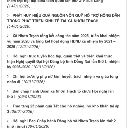
thềm Đại hội đại biểu toàn quốc lần thứ XIV của Đảng
(14/01/2026)
PHÁT HUY HIỆU QUẢ NGUỒN VỐN QUỸ HỖ TRỢ NÔNG DÂN
TRONG PHÁT TRIỂN KINH TẾ TẠI XÃ NHƠN TRẠCH
(14/01/2026)
Xã Nhơn Trạch tổng kết công tác năm 2025, triển khai nhiệm
vụ năm 2026 và tổng kết hoạt động HĐND xã nhiệm kỳ 2021 –
(12/01/2026)
2026
Hội nghị trực tuyến học tập, quán triệt và triển khai thực
hiện Nghị quyết Đại hội Đảng bộ tỉnh Đồng Nai lần thứ I, nhiệm
(10/01/2026)
kỳ 2025–2030
Chi hội trưởng phụ nữ tâm huyết, trách nhiệm và giàu lòng
(10/01/2026)
nhân ái
Ban chấp hành Đoàn xã Nhơn Trạch tổ chức Hội nghị lần
(09/01/2026)
thứ I.
Trao tặng 25 phần quà Tết cho hộ nghèo, hộ khó khăn tại ấp
(08/01/2026)
3
Hội nghị Ban Chấp hành Đảng bộ xã Nhơn Trạch lần thứ 2
(08/01/2026)
(mở rộng)