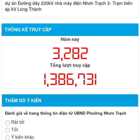
áp kV Long Thành
Biên bản về việc niêm yết phương án bồi thường, hỗ trợ, tái
định cư của các hộ dân có đất bị thu hồi thuộc dự án nâng cấp
đường 25B cũ đoạn từ Trung tâm huyện Nhơn Trạch ra Quốc lộ
THỐNG KÊ TRUY CẬP
51, huyện Long Thành và huyện Nhơn Trạch
Hôm nay
3,282
Tổng lượt truy cập
1,386,731
THĂM DÒ Ý KIẾN
Đánh giá về trang thông tin điện tử UBND Phường Nhơn Trạch
Rất tốt
Tốt
Ý kiến khác