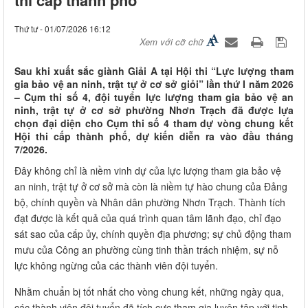
Thứ tư - 01/07/2026 16:12
Xem với cỡ chữ
Sau khi xuất sắc giành Giải A tại Hội thi “Lực lượng tham
gia bảo vệ an ninh, trật tự ở cơ sở giỏi” lần thứ I năm 2026
– Cụm thi số 4, đội tuyển lực lượng tham gia bảo vệ an
ninh, trật tự ở cơ sở phường Nhơn Trạch đã được lựa
chọn đại diện cho Cụm thi số 4 tham dự vòng chung kết
Hội thi cấp thành phố, dự kiến diễn ra vào đầu tháng
7/2026.
Đây không chỉ là niềm vinh dự của lực lượng tham gia bảo vệ
an ninh, trật tự ở cơ sở mà còn là niềm tự hào chung của Đảng
bộ, chính quyền và Nhân dân phường Nhơn Trạch. Thành tích
đạt được là kết quả của quá trình quan tâm lãnh đạo, chỉ đạo
sát sao của cấp ủy, chính quyền địa phương; sự chủ động tham
mưu của Công an phường cùng tinh thần trách nhiệm, sự nỗ
lực không ngừng của các thành viên đội tuyển.
Nhằm chuẩn bị tốt nhất cho vòng chung kết, những ngày qua,
các thành viên đội tuyển đã tích cực tham gia luyện tập với tinh