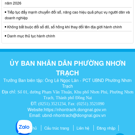
năm 2026
Tiếp tục đẩy mạnh chuyển đổi số, nâng cao hiệu quả phục vụ người dân và
doanh nghiệp
Không bắt buộc đổi sổ đỏ, sổ hồng khi thay đổi tên địa giới hành chính
Danh mục thủ tục hành chính
ỦY BAN NHÂN DÂN PHƯỜNG NHƠN
TRẠCH
Trưởng Ban biên tập: Ông Lê Ngọc Lân - PCT UBND Phường Nhơn
Trạch
Địa chỉ:
Số 01, đường Phạm Văn Thuận, Khu phố Nhơn Phú, Phường Nhơn
Trạch, Thành phố Đồng Nai
ĐT:
(0251).3521234, Fax: (0251).3521090
Website:https://nhontrach.dongnai.gov.vn
Email: ubnd-nhontrach@dongnai.gov.vn​
Trang chủ
Cấu trúc trang
Liên hệ
Đăng nhập