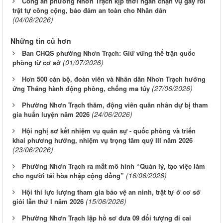
Công an phường Nhơn Trạch kịp thời ngăn chặn vụ gây rối
trật tự công cộng, bảo đảm an toàn cho Nhân dân
(04/08/2026)
Những tin cũ hơn
Ban CHQS phường Nhơn Trạch: Giữ vững thế trận quốc
(01/07/2026)
phòng từ cơ sở
Hơn 500 cán bộ, đoàn viên và Nhân dân Nhơn Trạch hưởng
(27/06/2026)
ứng Tháng hành động phòng, chống ma túy
Phường Nhơn Trạch thăm, động viên quân nhân dự bị tham
(24/06/2026)
gia huấn luyện năm 2026
Hội nghị sơ kết nhiệm vụ quân sự - quốc phòng và triển
khai phương hướng, nhiệm vụ trọng tâm quý III năm 2026
(23/06/2026)
Phường Nhơn Trạch ra mắt mô hình “Quản lý, tạo việc làm
(16/06/2026)
cho người tái hòa nhập cộng đồng”
Hội thi lực lượng tham gia bảo vệ an ninh, trật tự ở cơ sở
(15/06/2026)
giỏi lần thứ I năm 2026
Phường Nhơn Trạch lập hồ sơ đưa 09 đối tượng đi cai