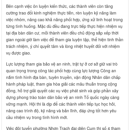
Bên cạnh việc ôn luyện kiến thức, các thành viên còn tăng
cường trao đổi kinh nghiệm thực tiễn, rèn luyện kỹ năng làm
việc nhóm, nâng cao khả năng phối hợp, ứng xử linh hoạt trong
từng tình huống. Mặc dù đều đang trực tiếp thực hiện nhiệm vụ
tại địa bàn dân cư, mỗi thành viên đều chủ động sắp xếp thời
gian ngoài giờ làm việc để tham gia luyện tập, thể hiện tinh thần
trách nhiệm, ý chí quyết tâm và lòng nhiệt huyết đối với nhiệm
vụ được giao.
Lực lượng tham gia bảo vệ an ninh, trật tự ở cơ sở giữ vai trò
quan trọng trong công tác phối hợp cùng lực lượng Công an
nắm tình hình địa bàn, tuyên truyền, vận động Nhân dân chấp
hành pháp luật, tham gia hòa giải các mâu thuẫn trong cộng
đồng, hỗ trợ giải quyết các vụ việc phát sinh và góp phần xây
dựng phong trào toàn dân bảo vệ an ninh Tổ quốc ngày càng
vững mạnh. Hội thi là dịp để các thành viên tiếp tục học hỏi,
nâng cao trình độ, kỹ năng và bản lĩnh, đáp ứng tốt hơn yêu
cầu nhiệm vụ trong tình hình mới.
Việc đội tuyển phường Nhơn Trạch đại diện Cụm thi số 4 tham