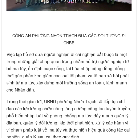
CÔNG AN PHƯỜNG NHƠN TRẠCH ĐƯA CÁC ĐỐI TƯỢNG ĐI
CNBB
Việc lập hồ sơ đưa người nghiện đi cai nghiện bắt buộc là một
trong những giải pháp quan trọng nhằm hỗ trợ người nghiện từ
bỏ ma túy, ổn định cuộc sống, tái hòa nhập cộng đồng; đồng
thời góp phần kéo giảm các loại tội phạm và tệ nạn xã hội phát
sinh từ ma túy, xây dựng môi trường sống an toàn, lành mạnh
cho Nhân dân.
Trong thời gian tới, UBND phường Nhơn Trạch sẽ tiếp tục chỉ
đạo các lực lượng chức năng tăng cường công tác tuyên truyền,
phổ biến pháp luật về phòng, chống ma túy; đẩy mạnh quản lý
địa bàn, quản lý đối tượng; kịp thời phát hiện, xử lý các hành vi
vi phạm pháp luật về ma túy và thực hiện hiệu quả công tác cai
nghiện, quản lý sau cai theo quy định.