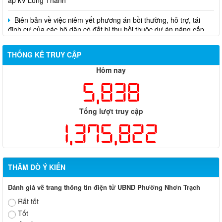
Biên bản về việc niêm yết phương án bồi thường, hỗ trợ, tái
định cư của các hộ dân có đất bị thu hồi thuộc dự án nâng cấp
đường 25B cũ đoạn từ Trung tâm huyện Nhơn Trạch ra Quốc lộ
51, huyện Long Thành và huyện Nhơn Trạch
THỐNG KÊ TRUY CẬP
Hôm nay
5,838
Tổng lượt truy cập
1,375,822
THĂM DÒ Ý KIẾN
Đánh giá về trang thông tin điện tử UBND Phường Nhơn Trạch
Rất tốt
Tốt