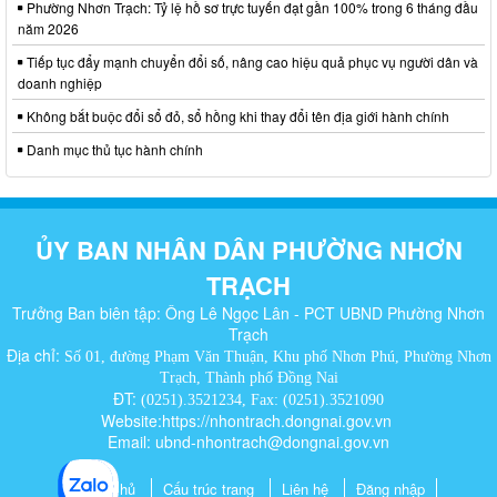
Phường Nhơn Trạch: Tỷ lệ hồ sơ trực tuyến đạt gần 100% trong 6 tháng đầu
năm 2026
Tiếp tục đẩy mạnh chuyển đổi số, nâng cao hiệu quả phục vụ người dân và
doanh nghiệp
Không bắt buộc đổi sổ đỏ, sổ hồng khi thay đổi tên địa giới hành chính
Danh mục thủ tục hành chính
ỦY BAN NHÂN DÂN PHƯỜNG NHƠN
TRẠCH
Trưởng Ban biên tập: Ông Lê Ngọc Lân - PCT UBND Phường Nhơn
Trạch
Địa chỉ:
Số 01, đường Phạm Văn Thuận, Khu phố Nhơn Phú, Phường Nhơn
Trạch, Thành phố Đồng Nai
ĐT:
(0251).3521234, Fax: (0251).3521090
Website:https://nhontrach.dongnai.gov.vn
Email: ubnd-nhontrach@dongnai.gov.vn​
Trang chủ
Cấu trúc trang
Liên hệ
Đăng nhập