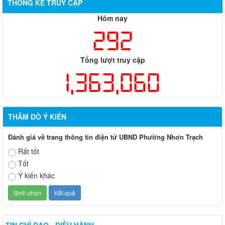
THỐNG KÊ TRUY CẬP
51, huyện Long Thành và huyện Nhơn Trạch
Hôm nay
292
Tổng lượt truy cập
1,363,060
THĂM DÒ Ý KIẾN
Đánh giá về trang thông tin điện tử UBND Phường Nhơn Trạch
Rất tốt
Tốt
Ý kiến khác
TIN CHỈ ĐẠO - ĐIỀU HÀNH