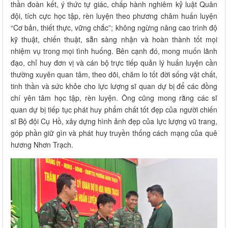
thần đoàn kết, ý thức tự giác, chấp hành nghiêm kỷ luật Quân
đội, tích cực học tập, rèn luyện theo phương châm huấn luyện
“Cơ bản, thiết thực, vững chắc”; không ngừng nâng cao trình độ
kỹ thuật, chiến thuật, sẵn sàng nhận và hoàn thành tốt mọi
nhiệm vụ trong mọi tình huống. Bên cạnh đó, mong muốn lãnh
đạo, chỉ huy đơn vị và cán bộ trực tiếp quản lý huấn luyện cần
thường xuyên quan tâm, theo dõi, chăm lo tốt đời sống vật chất,
tinh thần và sức khỏe cho lực lượng sĩ quan dự bị để các đồng
chí yên tâm học tập, rèn luyện. Ông cũng mong rằng các sĩ
quan dự bị tiếp tục phát huy phẩm chất tốt đẹp của người chiến
sĩ Bộ đội Cụ Hồ, xây dựng hình ảnh đẹp của lực lượng vũ trang,
góp phần giữ gìn và phát huy truyền thống cách mạng của quê
hương Nhơn Trạch.