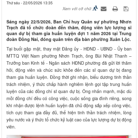
Thứ sáu - 22/05/2026 13:35
Xem với cỡ chữ
Sáng ngày 22/5/2026, Ban Chỉ huy Quân sự phường Nhơn
Trạch đã tổ chức đoàn đến thăm, động viên lực lượng sĩ
quan dự bị tham gia huấn luyện đợt 1 năm 2026 tại Trung
đoàn Đồng Nai, đóng quân trên địa bàn phường Xuân Lộc.
Tại buổi gặp mặt, thay mặt Đảng ủy - HĐND - UBND - Ủy ban
MTTQ Việt Nam phường Nhơn Trạch, ông Bùi Nhật Thanh –
Trưởng ban Kinh tế - Ngân sách HĐND phường đã gửi lời thăm
hỏi, động viên và chúc sức khỏe đến các sĩ quan dự bị đang
tham gia huấn luyện. Đồng thời ghi nhận, biểu dương tinh thần
trách nhiệm, ý thức chấp hành nghiêm lệnh gọi tập trung huấn
luyện của các đồng chí sĩ quan dự bị. Ông nhấn mạnh, mặc dù
mỗi đồng chí đều có công việc, cuộc sống gia đình riêng, song
khi nhận được lệnh huấn luyện đã chủ động sắp xếp công việc,
tích cực tham gia đầy đủ, thể hiện tinh thần trách nhiệm, lòng
yêu nước và ý thức tổ chức kỷ luật cao của lực lượng dự bị động
viên.