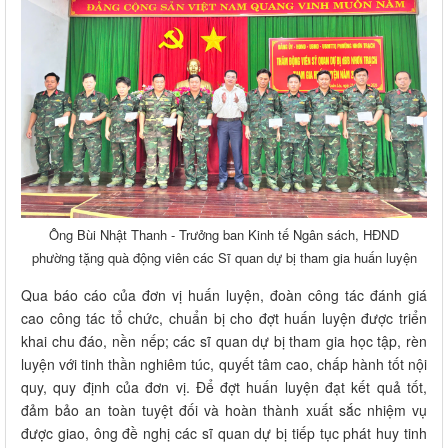
Ông Bùi Nhật Thanh - Trưởng ban Kinh tế Ngân sách, HĐND
phường tặng quà động viên các Sĩ quan dự bị tham gia huấn luyện
Qua báo cáo của đơn vị huấn luyện, đoàn công tác đánh giá
cao công tác tổ chức, chuẩn bị cho đợt huấn luyện được triển
khai chu đáo, nền nếp; các sĩ quan dự bị tham gia học tập, rèn
luyện với tinh thần nghiêm túc, quyết tâm cao, chấp hành tốt nội
quy, quy định của đơn vị. Để đợt huấn luyện đạt kết quả tốt,
đảm bảo an toàn tuyệt đối và hoàn thành xuất sắc nhiệm vụ
được giao, ông đề nghị các sĩ quan dự bị tiếp tục phát huy tinh