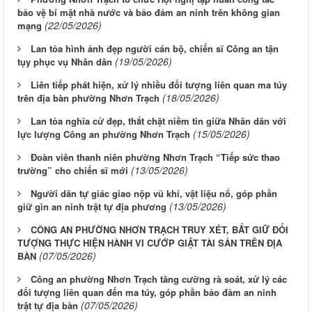
bảo vệ bí mật nhà nước và bảo đảm an ninh trên không gian
(22/05/2026)
mạng
Lan tỏa hình ảnh đẹp người cán bộ, chiến sĩ Công an tận
(19/05/2026)
tụy phục vụ Nhân dân
Liên tiếp phát hiện, xử lý nhiều đối tượng liên quan ma túy
(18/05/2026)
trên địa bàn phường Nhơn Trạch
Lan tỏa nghĩa cử đẹp, thắt chặt niềm tin giữa Nhân dân với
(15/05/2026)
lực lượng Công an phường Nhơn Trạch
Đoàn viên thanh niên phường Nhơn Trạch “Tiếp sức thao
(13/05/2026)
trường” cho chiến sĩ mới
Người dân tự giác giao nộp vũ khí, vật liệu nổ, góp phần
(13/05/2026)
giữ gìn an ninh trật tự địa phương
CÔNG AN PHƯỜNG NHƠN TRẠCH TRUY XÉT, BẮT GIỮ ĐỐI
TƯỢNG THỰC HIỆN HÀNH VI CƯỚP GIẬT TÀI SẢN TRÊN ĐỊA
(07/05/2026)
BÀN
Công an phường Nhơn Trạch tăng cường rà soát, xử lý các
đối tượng liên quan đến ma túy, góp phần bảo đảm an ninh
(07/05/2026)
trật tự địa bàn