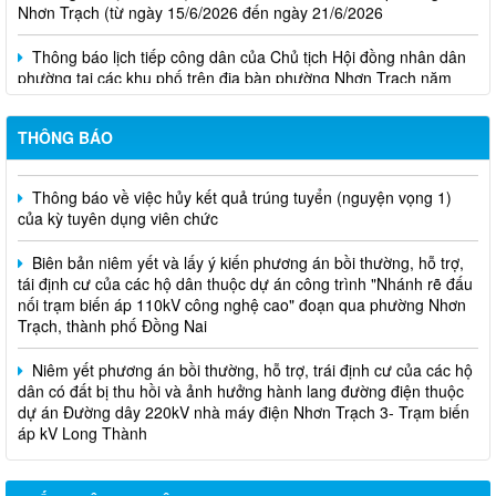
Thông báo lịch tiếp công dân của Chủ tịch Hội đồng nhân dân
phường tại các khu phố trên địa bàn phường Nhơn Trạch năm
2026
Niêm yết phương án bồi thường, hỗ trợ, tái định cư
THÔNG BÁO
Thông báo về việc hủy kết quả trúng tuyển (nguyện vọng 1)
của kỳ tuyên dụng viên chức
Biên bản niêm yết và lấy ý kiến phương án bồi thường, hỗ trợ,
tái định cư của các hộ dân thuộc dự án công trình "Nhánh rẽ đấu
nối trạm biến áp 110kV công nghệ cao" đoạn qua phường Nhơn
Trạch, thành phố Đồng Nai
Niêm yết phương án bồi thường, hỗ trợ, trái định cư của các hộ
dân có đất bị thu hồi và ảnh hưởng hành lang đường điện thuộc
dự án Đường dây 220kV nhà máy điện Nhơn Trạch 3- Trạm biến
áp kV Long Thành
Biên bản về việc niêm yết phương án bồi thường, hỗ trợ, tái
định cư của các hộ dân có đất bị thu hồi thuộc dự án nâng cấp
đường 25B cũ đoạn từ Trung tâm huyện Nhơn Trạch ra Quốc lộ