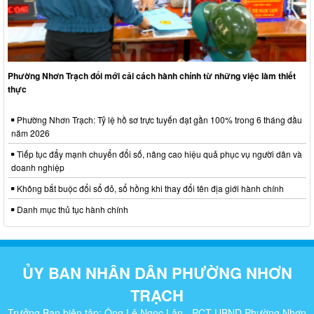
Phường Nhơn Trạch đổi mới cải cách hành chính từ những việc làm thiết
thực
Phường Nhơn Trạch: Tỷ lệ hồ sơ trực tuyến đạt gần 100% trong 6 tháng đầu
năm 2026
Tiếp tục đẩy mạnh chuyển đổi số, nâng cao hiệu quả phục vụ người dân và
doanh nghiệp
Không bắt buộc đổi sổ đỏ, sổ hồng khi thay đổi tên địa giới hành chính
Danh mục thủ tục hành chính
ỦY BAN NHÂN DÂN PHƯỜNG NHƠN
TRẠCH
Trưởng Ban biên tập: Ông Lê Ngọc Lân - PCT UBND Phường Nhơn