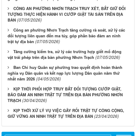
CÔNG AN PHƯỜNG NHƠN TRẠCH TRUY XÉT, BẮT GIỮ ĐỐI
TƯỢNG THỰC HIỆN HÀNH VI CƯỚP GIẬT TÀI SẢN TRÊN ĐỊA
(07/05/2026)
BÀN
Công an phường Nhơn Trạch tăng cường rà soát, xử lý các
đối tượng liên quan đến ma túy, góp phần bảo đảm an ninh
(07/05/2026)
trật tự địa bàn
Tăng cường kiểm tra, xử lý các trường hợp giết mổ động
(07/05/2026)
vật trái phép trên địa bàn phường Nhơn Trạch
Ban Chỉ huy Quân sự phường trao quyết định hoàn thành
nghĩa vụ Dân quân và kết nạp lực lượng Dân quân năm thứ
(04/05/2026)
nhất năm 2026
KỊP THỜI PHỐI HỢP TRUY BẮT ĐỐI TƯỢNG CƯỚP GIẬT,
BẢO ĐẢM AN NINH TRẬT TỰ TRÊN ĐỊA BÀN PHƯỜNG NHƠN
(30/04/2026)
TRẠCH
KỊP THỜI XỬ LÝ VỤ VIỆC GÂY RỐI TRẬT TỰ CÔNG CỘNG,
(23/04/2026)
GIỮ VỮNG AN NINH TRẬT TỰ TRÊN ĐỊA BÀN