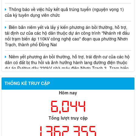
Thông báo về việc hủy kết quả trúng tuyển (nguyện vọng 1)
của kỳ tuyên dụng viên chức
Biên bản niêm yết và lấy ý kiến phương án bồi thường, hỗ trợ,
tái định cư của các hộ dân thuộc dự án công trình "Nhánh rẽ đấu
nối trạm biến áp 110kV công nghệ cao" đoạn qua phường Nhơn
Trạch, thành phố Đồng Nai
Niêm yết phương án bồi thường, hỗ trợ, trái định cư của các hộ
dân có đất bị thu hồi và ảnh hưởng hành lang đường điện thuộc
dự án Đường dây 220kV nhà máy điện Nhơn Trạch 3- Trạm biến
áp kV Long Thành
Biên bản về việc niêm yết phương án bồi thường, hỗ trợ, tái
THỐNG KÊ TRUY CẬP
định cư của các hộ dân có đất bị thu hồi thuộc dự án nâng cấp
đường 25B cũ đoạn từ Trung tâm huyện Nhơn Trạch ra Quốc lộ
Hôm nay
51, huyện Long Thành và huyện Nhơn Trạch
6,044
Tổng lượt truy cập
1,362,355