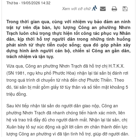
Thứ ba - 19/05/2026 14:32
Xem với cỡ chữ
Trong thời gian qua, cùng với nhiệm vụ bảo đảm an ninh
trật tự trên địa bàn, lực lượng Công an phường Nhơn
Trạch luôn chú trọng thực hiện tốt công tác phục vụ Nhân
dân, kịp thời hỗ trợ người dân trong những tình huống
phát sinh từ thực tiễn cuộc sống; qua đó góp phần xây
dựng hình ảnh người cán bộ, chiến sĩ Công an gần dân,
trách nhiệm và tận tụy.
Vừa qua, Công an phường Nhơn Trạch đã hỗ trợ chị H.T.K.X.
(SN 1981, ngụ khu phố Phước Hòa) nhận lại tài sản bị đánh rơi
trong quá trình di chuyển từ nhà đến chợ Phước Thiền. Theo
đó, tài sản bị mất gồm giấy tờ tùy thân và số tiền mặt khoảng 5
triệu đồng.
Sau khi tiếp nhận tài sản do người dân giao nộp, Công an
phường Nhơn Trạch đã nhanh chóng tiến hành xác minh, liên
hệ và trao trả đầy đủ cho người đánh mất. Nhận lại tài sản, chị
Xuân bày tỏ sự xúc động và gửi lời cảm ơn chân thành đến lực
lượng Công an phường vì đã tận tình hỗ trợ, giúp đỡ người dân.