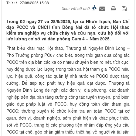
Thứ tư - 27/08/2025 15:38
Xem với cỡ chữ
Trong 02 ngày 27 và 28/8/2025, tại xã Nhơn Trạch, Ban Chỉ
đạo PCCC và CNCH tỉnh Đồng Nai đã tổ chức Hội thao
kiểm tra nghiệp vụ chữa cháy và cứu nạn, cứu hộ đối với
lực lượng cơ sở và dân phòng Cụm 4 – Năm 2025.
Phát biểu khai mạc Hội thao, Thượng tá Nguyễn Đình Long –
Phó Trưởng phòng PC07 cho biết, trong thời gian qua công tác
PCCC trên địa bàn các xã có nhiều chuyển biến rõ nét, tích cực,
huy động được lực lượng trong toàn xã hội tham gia PCCC hiệu
lực, hiệu quả, công tác quản lý nhà nước về PCCC được tăng
cường. Để tiếp tục phát huy hiệu quả đạt được, Thượng tá
Nguyễn Đình Long đề nghị các đơn vị, địa phương, các doanh
nghiệp trên địa bàn tăng cường công tác tuyên truyền, phổ biến
giáo dục pháp luật về PCCC, huy động toàn dân tham gia
PCCC; thường xuyên tổ chức kiểm tra an toàn PCCC tại cơ
quan, đơn vị, doanh nghiệp, sớm phát hiện và khắc phục thiếu
sót về PCCC, trang bị các phương tiện nhằm đáp ứng yêu cầu
PCCC tại chỗ, góp phần giảm thiểu thiệt hại về người và tài sản