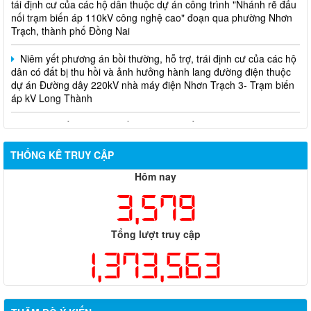
nối trạm biến áp 110kV công nghệ cao" đoạn qua phường Nhơn
Trạch, thành phố Đồng Nai
Niêm yết phương án bồi thường, hỗ trợ, trái định cư của các hộ
dân có đất bị thu hồi và ảnh hưởng hành lang đường điện thuộc
dự án Đường dây 220kV nhà máy điện Nhơn Trạch 3- Trạm biến
áp kV Long Thành
Biên bản về việc niêm yết phương án bồi thường, hỗ trợ, tái
định cư của các hộ dân có đất bị thu hồi thuộc dự án nâng cấp
đường 25B cũ đoạn từ Trung tâm huyện Nhơn Trạch ra Quốc lộ
51, huyện Long Thành và huyện Nhơn Trạch
THỐNG KÊ TRUY CẬP
Hôm nay
3,579
Tổng lượt truy cập
1,373,563