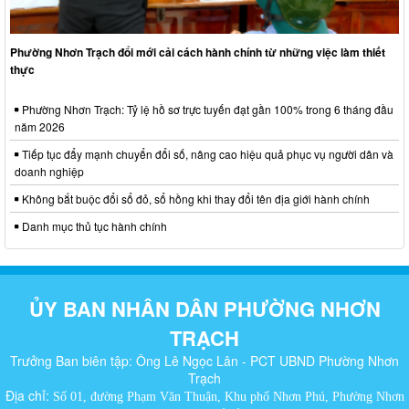
Phường Nhơn Trạch đổi mới cải cách hành chính từ những việc làm thiết
thực
Phường Nhơn Trạch: Tỷ lệ hồ sơ trực tuyến đạt gần 100% trong 6 tháng đầu
năm 2026
Tiếp tục đẩy mạnh chuyển đổi số, nâng cao hiệu quả phục vụ người dân và
doanh nghiệp
Không bắt buộc đổi sổ đỏ, sổ hồng khi thay đổi tên địa giới hành chính
Danh mục thủ tục hành chính
ỦY BAN NHÂN DÂN PHƯỜNG NHƠN
TRẠCH
Trưởng Ban biên tập: Ông Lê Ngọc Lân - PCT UBND Phường Nhơn
Trạch
Địa chỉ:
Số 01, đường Phạm Văn Thuận, Khu phố Nhơn Phú, Phường Nhơn