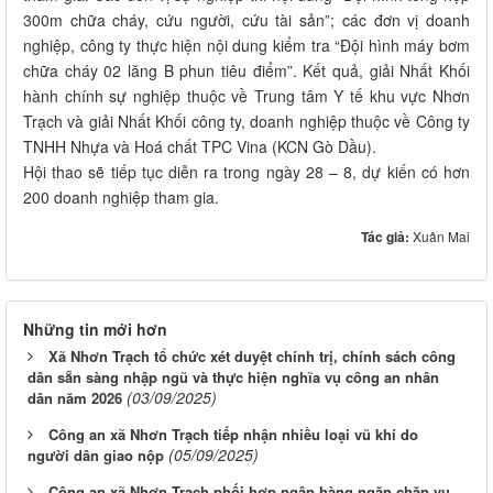
300m chữa cháy, cứu người, cứu tài sản”; các đơn vị doanh
nghiệp, công ty thực hiện nội dung kiểm tra “Đội hình máy bơm
chữa cháy 02 lăng B phun tiêu điểm”. Kết quả, giải Nhất Khối
hành chính sự nghiệp thuộc về Trung tâm Y tế khu vực Nhơn
Trạch và giải Nhất Khối công ty, doanh nghiệp thuộc về Công ty
TNHH Nhựa và Hoá chất TPC Vina (KCN Gò Dầu).
Hội thao sẽ tiếp tục diễn ra trong ngày 28 – 8, dự kiến có hơn
200 doanh nghiệp tham gia.
Tác giả:
Xuân Mai
Những tin mới hơn
Xã Nhơn Trạch tổ chức xét duyệt chính trị, chính sách công
dân sẵn sàng nhập ngũ và thực hiện nghĩa vụ công an nhân
(03/09/2025)
dân năm 2026
Công an xã Nhơn Trạch tiếp nhận nhiều loại vũ khí do
(05/09/2025)
người dân giao nộp
Công an xã Nhơn Trạch phối hợp ngân hàng ngăn chặn vụ