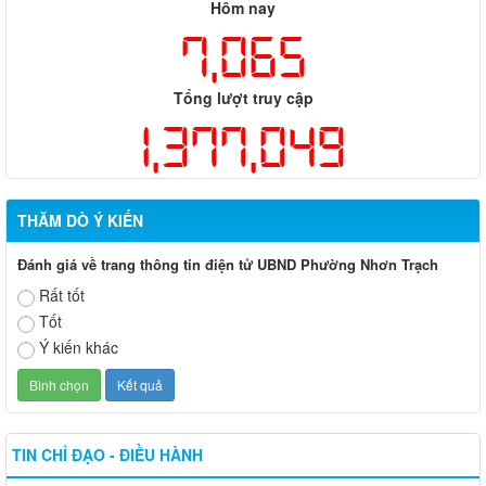
51, huyện Long Thành và huyện Nhơn Trạch
Hôm nay
7,065
Tổng lượt truy cập
1,377,049
THĂM DÒ Ý KIẾN
Đánh giá về trang thông tin điện tử UBND Phường Nhơn Trạch
Rất tốt
Tốt
Ý kiến khác
TIN CHỈ ĐẠO - ĐIỀU HÀNH