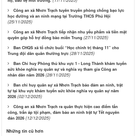
hộ, bảo vệ môi trường.
Công an xã Nhơn Trạch tuyên truyền phòng chống bạo lực
học đường và an ninh mạng tại Trường THCS Phú Hội
(25/11/2025)
Công an xã Nhơn Trạch tiếp nhận nhu yếu phẩm và tiền mặt
(27/11/2025)
quyên góp hỗ trợ đồng bào miền Trung
Ban CHQS xã tổ chức buổi “Học chính trị tháng 11” cho
(28/11/2025)
Trung đội dân quân thường trực
Ban Chỉ huy Phòng thủ khu vực 1 - Long Thành khám tuyển
sức khỏe nghĩa vụ quân sự và nghĩa vụ tham gia Công an
(28/11/2025)
nhân dân năm 2026
Ban chỉ huy quân sự xã Nhơn Trạch bảo đảm an ninh, trật
tự tại khu vực khám tuyển sức khỏe nghĩa vụ quân sự năm
(02/12/2025)
2026
Công an xã Nhơn Trạch ra quân thực hiện cao điểm tấn
công, trấn áp tội phạm, đảm bảo an ninh trật tự Tết nguyên
(12/12/2025)
đán 2026
Những tin cũ hơn