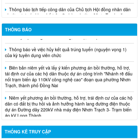
Thông báo lịch tiếp công dân của Chủ tịch Hội đồng nhân dân
phường tại các khu phố trên địa bàn phường Nhơn Trạch năm
2026
THÔNG BÁO
Niêm yết phương án bồi thường, hỗ trợ, tái định cư
Thông báo về việc hủy kết quả trúng tuyển (nguyện vọng 1)
của kỳ tuyên dụng viên chức
Biên bản niêm yết và lấy ý kiến phương án bồi thường, hỗ trợ,
tái định cư của các hộ dân thuộc dự án công trình "Nhánh rẽ đấu
nối trạm biến áp 110kV công nghệ cao" đoạn qua phường Nhơn
Trạch, thành phố Đồng Nai
Niêm yết phương án bồi thường, hỗ trợ, trái định cư của các hộ
dân có đất bị thu hồi và ảnh hưởng hành lang đường điện thuộc
dự án Đường dây 220kV nhà máy điện Nhơn Trạch 3- Trạm biến
áp kV Long Thành
Biên bản về việc niêm yết phương án bồi thường, hỗ trợ, tái
định cư của các hộ dân có đất bị thu hồi thuộc dự án nâng cấp
THỐNG KÊ TRUY CẬP
đường 25B cũ đoạn từ Trung tâm huyện Nhơn Trạch ra Quốc lộ