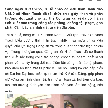
Sáng ngày 03/11/2025, tại lễ chào cờ đầu tuần, lãnh đạo
UBND xã Nhơn Trạch đã tổ chức trao giấy khen và phần
thưởng đột xuất cho tập thể Công an xã, vì đã có thành
tích xuất sắc trong công tác phòng, chống tội phạm, góp
phần đảm bảo an ninh trật tự trên địa bàn.
Tại buổi lễ, đồng chí Lư Thành Nam – Chủ tịch UBND xã Nhơn
Trạch biểu dương tinh thần trách nhiệm, sự mưu trí và kiên
quyết của lực lượng Công an xã trong quá trình thực hiện nhiệm
vụ. Trong thời gian qua, Công an xã Nhơn Trạch đã có thành
tích xuất sắc trong công tác phòng, chống tội phạm, nhất là tội
phạm về ma túy trong đợt cao điểm tấn công, trấn áp tội phạm,
bảo đảm an ninh trật tự phục vụ Đại hội Đảng bộ các cấp, tiến
tới Đại hội Đại biểu toàn quốc lần thứ XIV của Đảng, góp phần
giữ vững an ninh chính trị, trật tự an toàn xã hội trên địa bàn,
tạo môi trường bình yên cho nhân dân yên tâm lao động, sản
xuất.