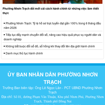
Phường Nhơn Trạch đổi mới cải cách hành chính từ những việc làm thiết
thực
Phường Nhơn Trạch: Tỷ lệ hồ sơ trực tuyến đạt gần 100% trong 6 tháng đầu
năm 2026
Tiếp tục đẩy mạnh chuyển đổi số, nâng cao hiệu quả phục vụ người dân và
doanh nghiệp
Không bắt buộc đổi sổ đỏ, sổ hồng khi thay đổi tên địa giới hành chính
Danh mục thủ tục hành chính
ỦY BAN NHÂN DÂN PHƯỜNG NHƠN
TRẠCH
Trưởng Ban biên tập: Ông Lê Ngọc Lân - PCT UBND Phường Nhơn
Trạch
Địa chỉ:
Số 01, đường Phạm Văn Thuận, Khu phố Nhơn Phú, Phường Nhơn
Trạch, Thành phố Đồng Nai