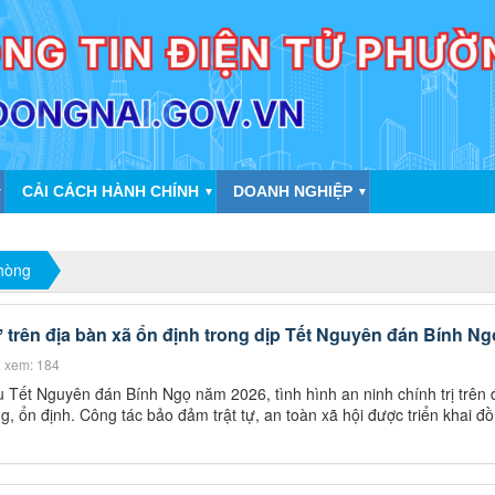
CẢI CÁCH HÀNH CHÍNH
DOANH NGHIỆP
▼
▼
▼
phòng
tự trên địa bàn xã ổn định trong dịp Tết Nguyên đán Bính N
 xem: 184
au Tết Nguyên đán Bính Ngọ năm 2026, tình hình an ninh chính trị trên 
, ổn định. Công tác bảo đảm trật tự, an toàn xã hội được triển khai đ