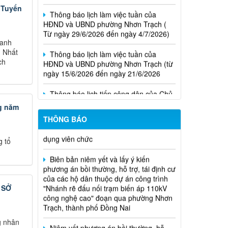
HĐND và UBND phường Nhơn Trạch (
 Tuyển
Từ ngày 29/6/2026 đến ngày 4/7/2026)
Thông báo lịch làm việc tuần của
hanh
HĐND và UBND phường Nhơn Trạch (từ
n Nhất
ngày 15/6/2026 đến ngày 21/6/2026
ch
Niêm yết phương án bồi thường, hỗ
trợ, tái định cư
Thông báo lịch tiếp công dân của Chủ
tịch Hội đồng nhân dân phường tại các
khu phố trên địa bàn phường Nhơn
Thông báo về việc hủy kết quả trúng
Trạch năm 2026
g năm
tuyển (nguyện vọng 1) của kỳ tuyên
dụng viên chức
THÔNG BÁO
Biên bản niêm yết và lấy ý kiến
 tổ
phương án bồi thường, hỗ trợ, tái định cư
của các hộ dân thuộc dự án công trình
"Nhánh rẽ đấu nối trạm biến áp 110kV
công nghệ cao" đoạn qua phường Nhơn
Trạch, thành phố Đồng Nai
 SỞ
Niêm yết phương án bồi thường, hỗ
trợ, trái định cư của các hộ dân có đất bị
g nhân
thu hồi và ảnh hưởng hành lang đường