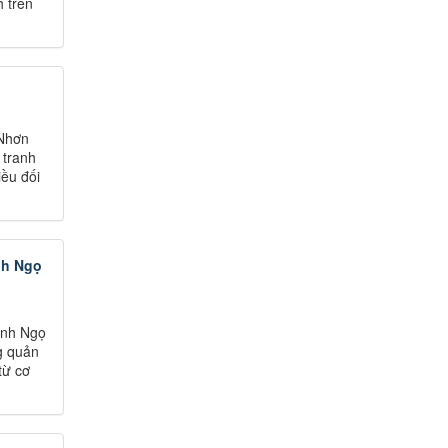
h trên
 Nhơn
 tranh
iều đối
nh Ngọ
Bính Ngọ
g quản
từ cơ