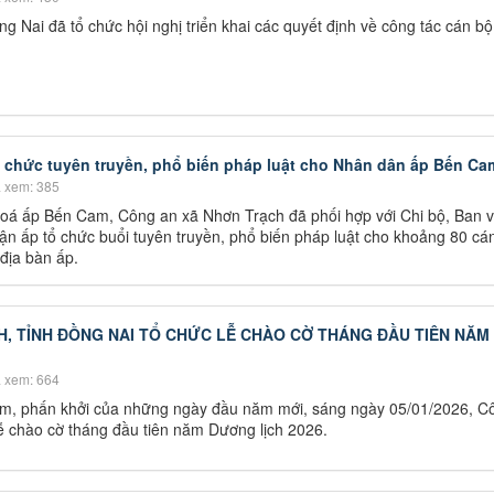
g Nai đã tổ chức hội nghị triển khai các quyết định về công tác cán bộ
 chức tuyên truyền, phổ biến pháp luật cho Nhân dân ấp Bến Ca
 xem: 385
 hoá ấp Bến Cam, Công an xã Nhơn Trạch đã phối hợp với Chi bộ, Ban 
ận ấp tổ chức buổi tuyên truyền, phổ biến pháp luật cho khoảng 80 cá
địa bàn ấp.
, TỈNH ĐỒNG NAI TỔ CHỨC LỄ CHÀO CỜ THÁNG ĐẦU TIÊN NĂM
 xem: 664
êm, phấn khởi của những ngày đầu năm mới, sáng ngày 05/01/2026, C
ễ chào cờ tháng đầu tiên năm Dương lịch 2026.