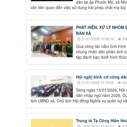
dân tại ấp Phước Mỹ, xã Nhơ
vấn liên quan đến việc sử dụng trái phép chất ma túy
PHÁT HIỆN, XỬ LÝ NHÓM
BÀN XÃ
21/01/2026 10:38:16
Đã
Qua công tác nắm tình hình
chúng nhân dân phản ánh tạ
tập đánh bạc dưới hình thức 
Hội nghị bình cử công dâ
21/01/2026 10:19:05
Đã
Sáng ngày 15/01/2026, Hội 
dân nhập ngũ năm 2026. Dự 
tịch UBND xã, Chủ tịch Hội đồng Nghĩa vụ quân sự xã
Trung tá Tạ Công Hiền Ho
14/01/2026 10:41:02
Đã