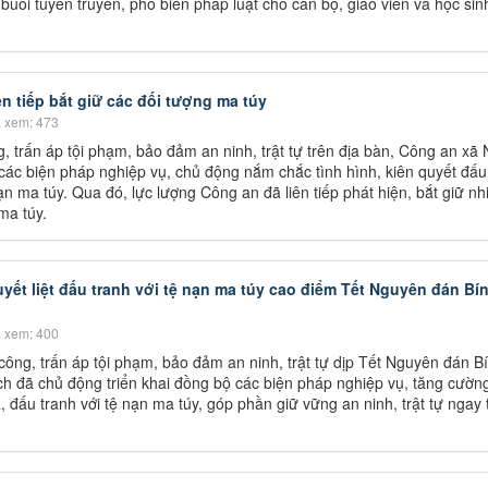
uổi tuyên truyền, phổ biến pháp luật cho cán bộ, giáo viên và học sin
n tiếp bắt giữ các đối tượng ma túy
 xem: 473
, trấn áp tội phạm, bảo đảm an ninh, trật tự trên địa bàn, Công an xã
 các biện pháp nghiệp vụ, chủ động nắm chắc tình hình, kiên quyết đấu
nạn ma túy. Qua đó, lực lượng Công an đã liên tiếp phát hiện, bắt giữ nh
ma túy.
yết liệt đấu tranh với tệ nạn ma túy cao điểm Tết Nguyên đán Bí
 xem: 400
công, trấn áp tội phạm, bảo đảm an ninh, trật tự dịp Tết Nguyên đán 
h đã chủ động triển khai đồng bộ các biện pháp nghiệp vụ, tăng cườn
, đấu tranh với tệ nạn ma túy, góp phần giữ vững an ninh, trật tự ngay 