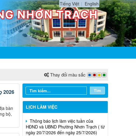
Tiếng Việt
English
Thay đổi màu sắc
Thông báo lịch làm việc tuần của
Tìm
gọ 2026
HĐND và UBND phường Nhơn Trạch( từ
ngày 03/08/2026 đến ngày 08/08/2026)
LỊCH LÀM VIỆC
địa bàn
Thông báo lịch làm việc tuần của
ồng bộ,
HĐND và UBND Phường Nhơn Trạch ( từ
ngày 20/7/2026 đến ngày 25/7/2026)
Thông báo lịch làm việc tuần của