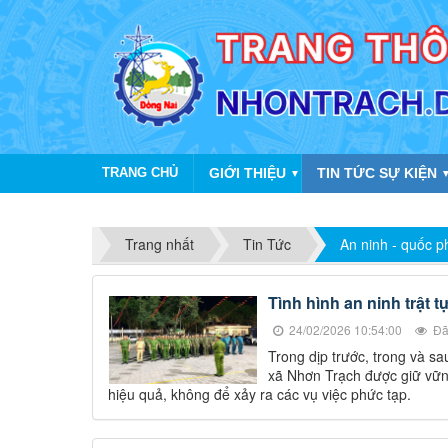
TRANG CHỦ
GIỚI THIỆU
TIN TỨC SỰ KIỆN
▼
Trang nhất
Tin Tức
An ninh - quốc 
Tình hình an ninh trật 
24/02/2026 10:54:00
Đã
Trong dịp trước, trong và s
xã Nhơn Trạch được giữ vững
hiệu quả, không để xảy ra các vụ việc phức tạp.