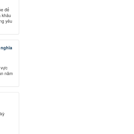
ỏe để
à khâu
ứng yêu
 nghĩa
 vực
dân năm
 kỳ