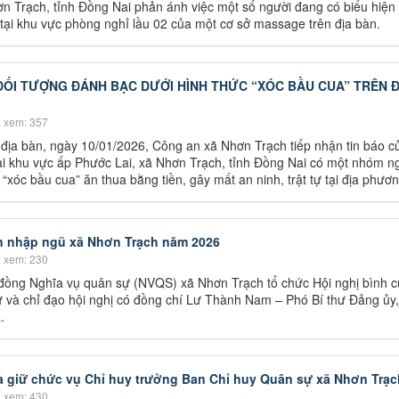
n Trạch, tỉnh Đồng Nai phản ánh việc một số người đang có biểu hiện
 tại khu vực phòng nghỉ lầu 02 của một cơ sở massage trên địa bàn.
 ĐỐI TƯỢNG ĐÁNH BẠC DƯỚI HÌNH THỨC “XÓC BẦU CUA” TRÊN Đ
 xem: 357
 địa bàn, ngày 10/01/2026, Công an xã Nhơn Trạch tiếp nhận tin báo 
i khu vực ấp Phước Lai, xã Nhơn Trạch, tỉnh Đồng Nai có một nhóm ng
“xóc bầu cua” ăn thua bằng tiền, gây mất an ninh, trật tự tại địa phươn
n nhập ngũ xã Nhơn Trạch năm 2026
 xem: 230
đồng Nghĩa vụ quân sự (NVQS) xã Nhơn Trạch tổ chức Hội nghị bình 
và chỉ đạo hội nghị có đồng chí Lư Thành Nam – Phó Bí thư Đảng ủy
.
à giữ chức vụ Chỉ huy trưởng Ban Chỉ huy Quân sự xã Nhơn Trạc
 xem: 430