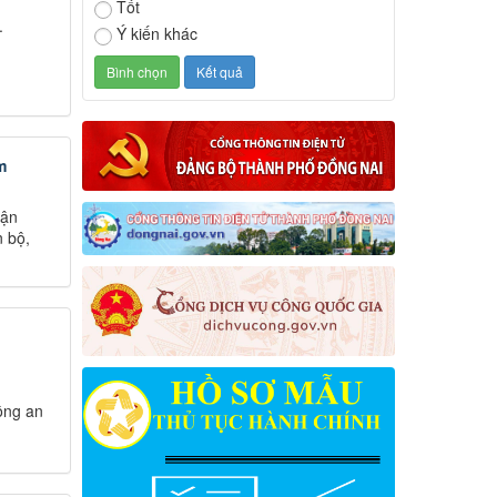
Tốt
.
Ý kiến khác
m
vận
n bộ,
ông an