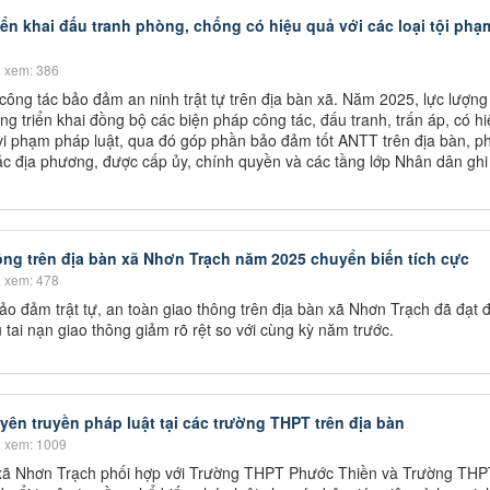
ển khai đấu tranh phòng, chống có hiệu quả với các loại tội phạ
 xem: 386
 công tác bảo đảm an ninh trật tự trên địa bàn xã. Năm 2025, lực lượn
g triển khai đồng bộ các biện pháp công tác, đấu tranh, trấn áp, có h
 vi phạm pháp luật, qua đó góp phần bảo đảm tốt ANTT trên địa bàn, p
 các địa phương, được cấp ủy, chính quyền và các tầng lớp Nhân dân ghi
ông trên địa bàn xã Nhơn Trạch năm 2025 chuyển biến tích cực
 xem: 478
o đảm trật tự, an toàn giao thông trên địa bàn xã Nhơn Trạch đã đạt 
ụ tai nạn giao thông giảm rõ rệt so với cùng kỳ năm trước.
ên truyền pháp luật tại các trường THPT trên địa bàn
 xem: 1009
xã Nhơn Trạch phối hợp với Trường THPT Phước Thiền và Trường THP