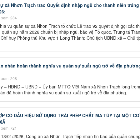
ự xã Nhơn Trạch trao Quyết định nhập ngũ cho thanh niên trúng
26:
 xem: 284
ĩa vụ quân sự xã Nhơn Trạch tổ chức Lễ trao 92 quyết định gọi các t
vụ quân sự năm 2026 chuẩn bị nhập ngũ, bảo vệ Tổ quốc. Trung tá Trầ
Chỉ huy Phòng thủ Khu vực 1 Long Thành; Chủ tịch UBND xã – Chủ tị
n nhân hoàn thành nghĩa vụ quân sự xuất ngũ trở về địa phươn
 xem: 208
ủy – HĐND – UBND – Ủy ban MTTQ Việt Nam xã Nhơn Trạch long trọng
hân đã hoàn thành nghĩa vụ quân sự xuất ngũ trở về địa phương.
ỢP CÓ DẤU HIỆU SỬ DỤNG TRÁI PHÉP CHẤT MA TÚY TẠI MỘT CƠ
XÃ
 xem: 721
 13/01/2026, Công an xã Nhơn Trạch tiếp nhận tin báo của quần chún