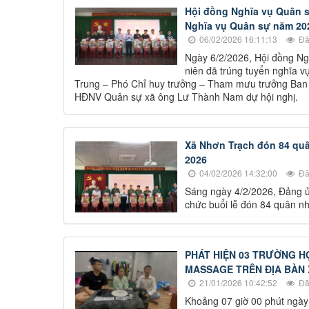
Hội đồng Nghĩa vụ Quân s
Nghĩa vụ Quân sự năm 20
06/02/2026 16:11:13
Đã
Ngày 6/2/2026, Hội đồng Ngh
niên đã trúng tuyển nghĩa 
Trung – Phó Chỉ huy trưởng – Tham mưu trưởng Ban 
HĐNV Quân sự xã ông Lư Thành Nam dự hội nghị.
Xã Nhơn Trạch đón 84 quâ
2026
04/02/2026 14:32:00
Đã
Sáng ngày 4/2/2026, Đảng 
chức buổi lễ đón 84 quân n
PHÁT HIỆN 03 TRƯỜNG H
MASSAGE TRÊN ĐỊA BÀN 
21/01/2026 10:42:52
Đã
Khoảng 07 giờ 00 phút ngày