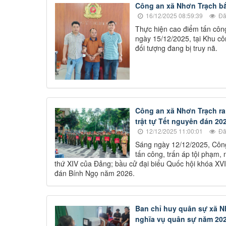
Công an xã Nhơn Trạch bắt
16/12/2025 08:59:39
Đã
Thực hiện cao điểm tấn côn
ngày 15/12/2025, tại Khu c
đối tượng đang bị truy nã.
Công an xã Nhơn Trạch ra 
trật tự Tết nguyên đán 20
12/12/2025 11:00:01
Đã
Sáng ngày 12/12/2025, Công
tấn công, trấn áp tội phạm, 
thứ XIV của Đảng; bầu cử đại biểu Quốc hội khóa X
đán Bính Ngọ năm 2026.
Ban chỉ huy quân sự xã N
nghĩa vụ quân sự năm 20