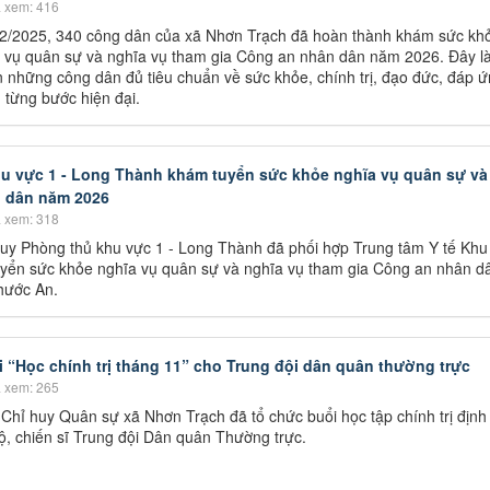
 xem: 416
12/2025, 340 công dân của xã Nhơn Trạch đã hoàn thành khám sức kh
ĩa vụ quân sự và nghĩa vụ tham gia Công an nhân dân năm 2026. Đây l
ọn những công dân đủ tiêu chuẩn về sức khỏe, chính trị, đạo đức, đáp 
 từng bước hiện đại.
u vực 1 - Long Thành khám tuyển sức khỏe nghĩa vụ quân sự và
n dân năm 2026
 xem: 318
uy Phòng thủ khu vực 1 - Long Thành đã phối hợp Trung tâm Y tế Khu
yển sức khỏe nghĩa vụ quân sự và nghĩa vụ tham gia Công an nhân 
hước An.
 “Học chính trị tháng 11” cho Trung đội dân quân thường trực
 xem: 265
hỉ huy Quân sự xã Nhơn Trạch đã tổ chức buổi học tập chính trị định
ộ, chiến sĩ Trung đội Dân quân Thường trực.