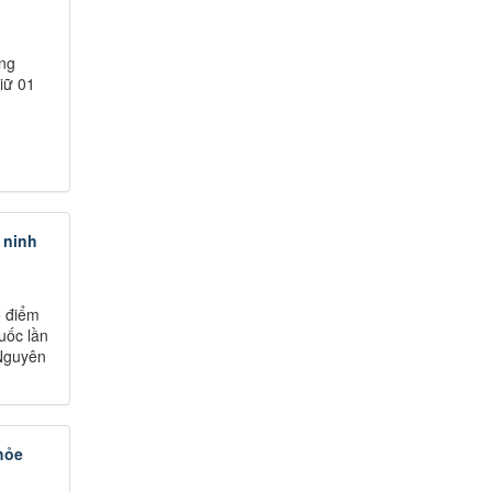
áng
iữ 01
 ninh
o điểm
uốc lần
 Nguyên
hỏe