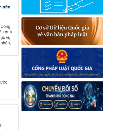
m trên
g Công
iệu quả
hục vụ
 nhận,
được
T