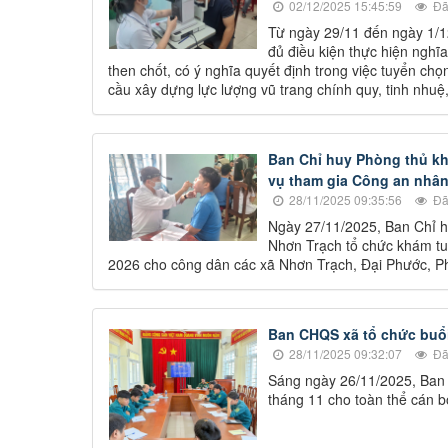
02/12/2025 15:45:59
Đã
Từ ngày 29/11 đến ngày 1/
đủ điều kiện thực hiện ngh
then chốt, có ý nghĩa quyết định trong việc tuyển ch
cầu xây dựng lực lượng vũ trang chính quy, tinh nhuệ,
Ban Chỉ huy Phòng thủ kh
vụ tham gia Công an nhâ
28/11/2025 09:35:56
Đã
Ngày 27/11/2025, Ban Chỉ h
Nhơn Trạch tổ chức khám tu
2026 cho công dân các xã Nhơn Trạch, Đại Phước, P
Ban CHQS xã tổ chức buổi
28/11/2025 09:32:07
Đã
Sáng ngày 26/11/2025, Ban C
tháng 11 cho toàn thể cán b