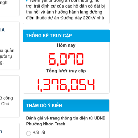
 nghi
điện thuộc dự án Đường dây 220kV nhà
máy điện Nhơn Trạch 3- Trạm biến áp
kV Long Thành
Biên bản về việc niêm yết phương án
ỊA
bồi thường, hỗ trợ, tái định cư của các hộ
THỐNG KÊ TRUY CẬP
dân có đất bị thu hồi thuộc dự án nâng
Hôm nay
cấp đường 25B cũ đoạn từ Trung tâm
của quần
huyện Nhơn Trạch ra Quốc lộ 51, huyện
6,070
ười tụ
Long Thành và huyện Nhơn Trạch
g.
Tổng lượt truy cập
1,376,054
cử công
, Chủ
THĂM DÒ Ý KIẾN
Đánh giá về trang thông tin điện tử UBND
Phường Nhơn Trạch
h
Rất tốt