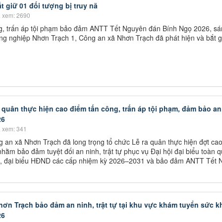
 giữ 01 đối tượng bị truy nã
 xem: 2690
g, trấn áp tội phạm bảo đảm ANTT Tết Nguyên đán Bính Ngọ 2026, s
ông nghiệp Nhơn Trạch 1, Công an xã Nhơn Trạch đã phát hiện và bắt g
quân thực hiện cao điểm tấn công, trấn áp tội phạm, đảm bảo an
26
 xem: 341
 an xã Nhơn Trạch đã long trọng tổ chức Lễ ra quân thực hiện đợt ca
nhằm bảo đảm tuyệt đối an ninh, trật tự phục vụ Đại hội đại biểu toàn q
VI, đại biểu HĐND các cấp nhiệm kỳ 2026–2031 và bảo đảm ANTT Tết
hơn Trạch bảo đảm an ninh, trật tự tại khu vực khám tuyển sức k
26