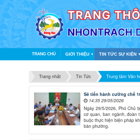
TRANG CHỦ
GIỚI THIỆU
TIN TỨC SỰ KIỆN
▼
Trang nhất
Tin Tức
Trung tâm Văn h
Sẽ tiến hành cưỡng chế 1
14:35 29/05/2026
Ngày 29/5/2026, Phó Chủ t
cơ quan, ban ngành, đoàn t
buộc thực hiện biện pháp kh
bàn phường.