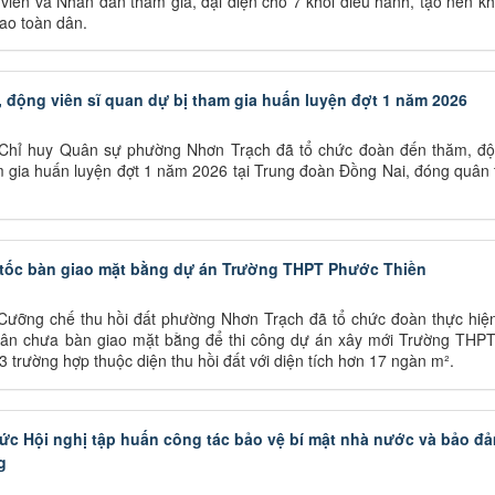
i viên và Nhân dân tham gia, đại diện cho 7 khối diễu hành, tạo nên k
hao toàn dân.
động viên sĩ quan dự bị tham gia huấn luyện đợt 1 năm 2026
Chỉ huy Quân sự phường Nhơn Trạch đã tổ chức đoàn đến thăm, độ
m gia huấn luyện đợt 1 năm 2026 tại Trung đoàn Đồng Nai, đóng quân 
tốc bàn giao mặt bằng dự án Trường THPT Phước Thiền
Cưỡng chế thu hồi đất phường Nhơn Trạch đã tổ chức đoàn thực hiệ
 dân chưa bàn giao mặt bằng để thi công dự án xây mới Trường THP
 trường hợp thuộc diện thu hồi đất với diện tích hơn 17 ngàn m².
c Hội nghị tập huấn công tác bảo vệ bí mật nhà nước và bảo đ
g