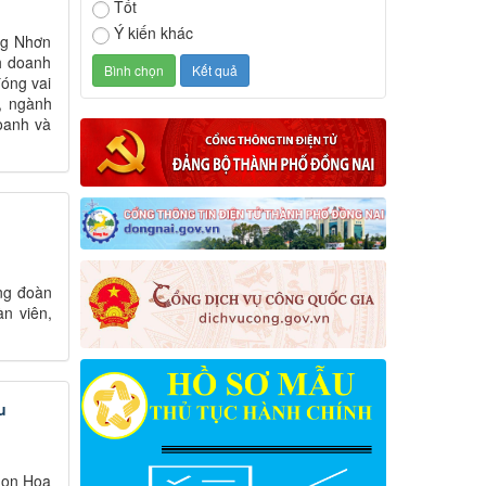
Tốt
Ý kiến khác
ng Nhơn
h doanh
óng vai
, ngành
oanh và
ng đoàn
àn viên,
u
 non Hoa