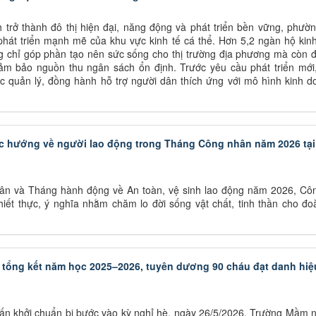
 trở thành đô thị hiện đại, năng động và phát triển bền vững, phườ
hát triển mạnh mẽ của khu vực kinh tế cá thể. Hơn 5,2 ngàn hộ kin
g chỉ góp phần tạo nên sức sống cho thị trường địa phương mà còn đ
đảm bảo nguồn thu ngân sách ổn định. Trước yêu cầu phát triển mới
 quản lý, đồng hành hỗ trợ người dân thích ứng với mô hình kinh d
ực hướng về người lao động trong Tháng Công nhân năm 2026 tại
n và Tháng hành động về An toàn, vệ sinh lao động năm 2026, Cô
iết thực, ý nghĩa nhằm chăm lo đời sống vật chất, tinh thần cho đo
tổng kết năm học 2025–2026, tuyên dương 90 cháu đạt danh hiệ
phấn khởi chuẩn bị bước vào kỳ nghỉ hè, ngày 26/5/2026, Trường Mầm