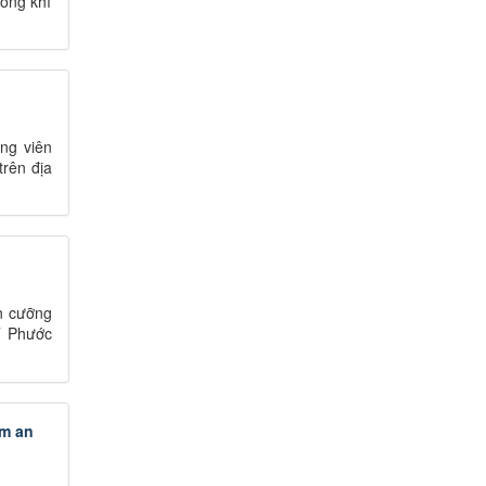
hông khí
ng viên
trên địa
n cưỡng
T Phước
ảm an