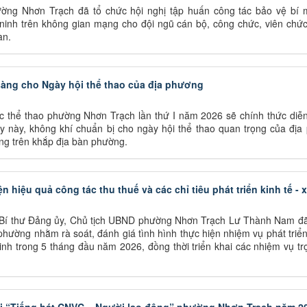
ng Nhơn Trạch đã tổ chức hội nghị tập huấn công tác bảo vệ bí 
inh trên không gian mạng cho đội ngũ cán bộ, công chức, viên chức
àn.
àng cho Ngày hội thể thao của địa phương
c thể thao phường Nhơn Trạch lần thứ I năm 2026 sẽ chính thức diễn
 này, không khí chuẩn bị cho ngày hội thể thao quan trọng của địa
ứng trên khắp địa bàn phường.
ện hiệu quả công tác thu thuế và các chỉ tiêu phát triển kinh tế - 
 Bí thư Đảng ủy, Chủ tịch UBND phường Nhơn Trạch Lư Thành Nam đã 
ường nhằm rà soát, đánh giá tình hình thực hiện nhiệm vụ phát triển
inh trong 5 tháng đầu năm 2026, đồng thời triển khai các nhiệm vụ t