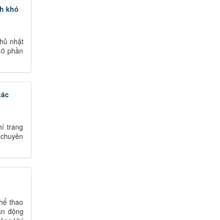
nh khó
hủ nhật
 40 phần
tác
í trang
 chuyên
hể thao
vận động