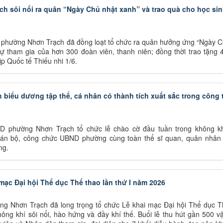
ch sôi nổi ra quân “Ngày Chủ nhật xanh” và trao quà cho học si
 phường Nhơn Trạch đã đồng loạt tổ chức ra quân hưởng ứng “Ngày C
sự tham gia của hơn 300 đoàn viên, thanh niên; đồng thời trao tặng
p Quốc tế Thiếu nhi 1/6.
iểu dương tập thể, cá nhân có thành tích xuất sắc trong công 
D phường Nhơn Trạch tổ chức lễ chào cờ đầu tuần trong không kh
cán bộ, công chức UBND phường cùng toàn thể sĩ quan, quân nhân
ng.
ạc Đại hội Thể dục Thể thao lần thứ I năm 2026
ng Nhơn Trạch đã long trọng tổ chức Lễ khai mạc Đại hội Thể dục T
hông khí sôi nổi, hào hứng và đầy khí thế. Buổi lễ thu hút gần 500 