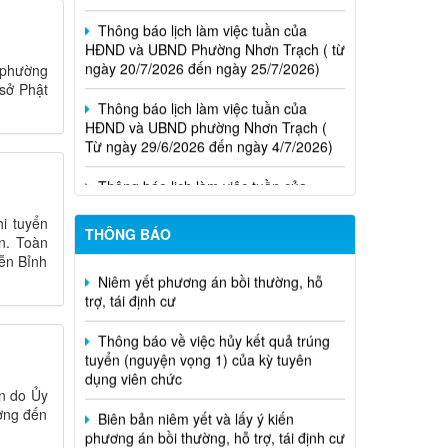
HĐND và UBND Phường Nhơn Trạch ( từ
ngày 20/7/2026 đến ngày 25/7/2026)
 phường
Thông báo lịch làm việc tuần của
 sở Phật
HĐND và UBND phường Nhơn Trạch (
Từ ngày 29/6/2026 đến ngày 4/7/2026)
Thông báo lịch làm việc tuần của
HĐND và UBND phường Nhơn Trạch (từ
ngày 15/6/2026 đến ngày 21/6/2026
i tuyển
Thông báo lịch tiếp công dân của Chủ
THÔNG BÁO
Niêm yết phương án bồi thường, hỗ
n. Toàn
tịch Hội đồng nhân dân phường tại các
trợ, tái định cư
yễn Bỉnh
khu phố trên địa bàn phường Nhơn
Trạch năm 2026
Thông báo về việc hủy kết quả trúng
tuyển (nguyện vọng 1) của kỳ tuyên
dụng viên chức
Biên bản niêm yết và lấy ý kiến
n do Ủy
phương án bồi thường, hỗ trợ, tái định cư
ương đến
của các hộ dân thuộc dự án công trình
"Nhánh rẽ đấu nối trạm biến áp 110kV