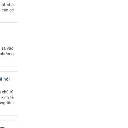
mật nhà
 các cơ
 ra vào
 phương
xã hội
chủ trì
 kinh tế
rọng tâm