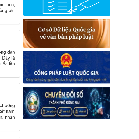
ăm học,
ồng chí
ợng dân
. Đây là
quốc lần
 phường
kết năm
ên, nhân