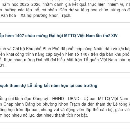
t năm học 2025–2026 nhằm đánh giá kết quả thực hiện nhiệm vụ n
en thưởng các tập thể, cá nhân. Đến dự và tặng hoa chúc mừng có đ
 Văn hóa – Xã hội phường Nhơn Trạch.
p hẻm 1407 chào mừng Đại hội MTTQ Việt Nam lần thứ XIV
ành và Chi bộ Khu phố Bình Phú đã phối hợp cùng Nhân dân và lực lư
iển khai công trình nâng cấp tuyến hẻm số 1407 trên địa bàn khu phố
iết thực chào mừng Đại hội đại biểu Mặt trận Tổ quốc Việt Nam toàn 
31.
ch tham dự Lễ tổng kết năm học tại các trường
đồng chí lãnh đạo Đảng uỷ - HĐND - UBND - Uỷ ban MTTQ Việt Nam
an Chấp hành Đảng bộ phường Nhơn Trạch đã đến tham dự Lễ tổng 
ờng học trên địa bàn, chung vui và động viên tập thể cán bộ, giáo vi
 học nhiều nỗ lực, đạt nhiều thành tích nổi bật.