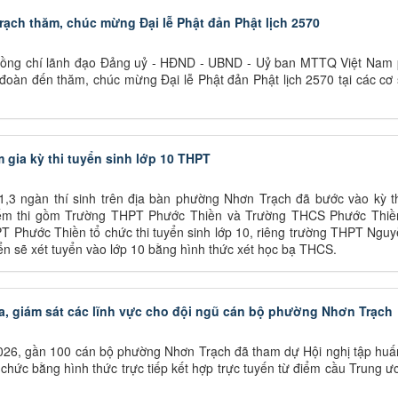
ch thăm, chúc mừng Đại lễ Phật đản Phật lịch 2570
đồng chí lãnh đạo Đảng uỷ - HĐND - UBND - Uỷ ban MTTQ Việt Nam
đoàn đến thăm, chúc mừng Đại lễ Phật đản Phật lịch 2570 tại các cơ
m gia kỳ thi tuyển sinh lớp 10 THPT
,3 ngàn thí sinh trên địa bàn phường Nhơn Trạch đã bước vào kỳ th
điểm thi gồm Trường THPT Phước Thiền và Trường THCS Phước Thiề
T Phước Thiền tổ chức thi tuyển sinh lớp 10, riêng trường THPT Ngu
ển sẽ xét tuyển vào lớp 10 bằng hình thức xét học bạ THCS.
ra, giám sát các lĩnh vực cho đội ngũ cán bộ phường Nhơn Trạch
026, gần 100 cán bộ phường Nhơn Trạch đã tham dự Hội nghị tập huấ
chức bằng hình thức trực tiếp kết hợp trực tuyến từ điểm cầu Trung 