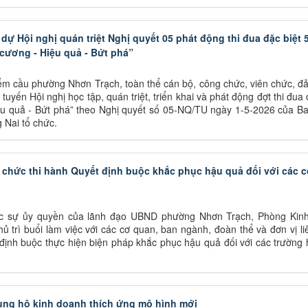
 Hội nghị quán triệt Nghị quyết 05 phát động thi đua đặc biệt 
cương - Hiệu quả - Bứt phá”
iểm cầu phường Nhơn Trạch, toàn thể cán bộ, công chức, viên chức, đ
uyến Hội nghị học tập, quán triệt, triển khai và phát động đợt thi đua 
ệu quả - Bứt phá” theo Nghị quyết số 05-NQ/TU ngày 1-5-2026 của B
Nai tổ chức.
chức thi hành Quyết định buộc khắc phục hậu quả đối với các 
ợc sự ủy quyền của lãnh đạo UBND phường Nhơn Trạch, Phòng Kinh
ủ trì buổi làm việc với các cơ quan, ban ngành, đoàn thể và đơn vị l
ịnh buộc thực hiện biện pháp khắc phục hậu quả đối với các trường 
ng hộ kinh doanh thích ứng mô hình mới