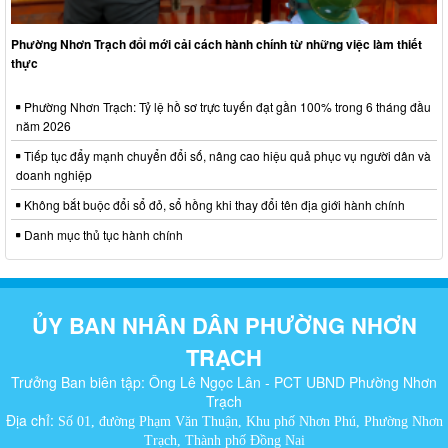
Phường Nhơn Trạch đổi mới cải cách hành chính từ những việc làm thiết
thực
Phường Nhơn Trạch: Tỷ lệ hồ sơ trực tuyến đạt gần 100% trong 6 tháng đầu
năm 2026
Tiếp tục đẩy mạnh chuyển đổi số, nâng cao hiệu quả phục vụ người dân và
doanh nghiệp
Không bắt buộc đổi sổ đỏ, sổ hồng khi thay đổi tên địa giới hành chính
Danh mục thủ tục hành chính
ỦY BAN NHÂN DÂN PHƯỜNG NHƠN
TRẠCH
Trưởng Ban biên tập: Ông Lê Ngọc Lân - PCT UBND Phường Nhơn
Trạch
Địa chỉ:
Số 01, đường Phạm Văn Thuận, Khu phố Nhơn Phú, Phường Nhơn
Trạch, Thành phố Đồng Nai