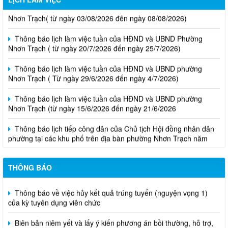
Thông báo lịch làm việc tuần của HĐND và UBND phường
Nhơn Trạch( từ ngày 03/08/2026 đến ngày 08/08/2026)
Thông báo lịch làm việc tuần của HĐND và UBND Phường
Nhơn Trạch ( từ ngày 20/7/2026 đến ngày 25/7/2026)
Thông báo lịch làm việc tuần của HĐND và UBND phường
Nhơn Trạch ( Từ ngày 29/6/2026 đến ngày 4/7/2026)
Thông báo lịch làm việc tuần của HĐND và UBND phường
Nhơn Trạch (từ ngày 15/6/2026 đến ngày 21/6/2026
Thông báo lịch tiếp công dân của Chủ tịch Hội đồng nhân dân
phường tại các khu phố trên địa bàn phường Nhơn Trạch năm
2026
Niêm yết phương án bồi thường, hỗ trợ, tái định cư
THÔNG BÁO
Thông báo về việc hủy kết quả trúng tuyển (nguyện vọng 1)
của kỳ tuyên dụng viên chức
Biên bản niêm yết và lấy ý kiến phương án bồi thường, hỗ trợ,
tái định cư của các hộ dân thuộc dự án công trình "Nhánh rẽ đấu