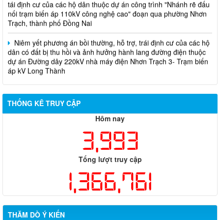
nối trạm biến áp 110kV công nghệ cao" đoạn qua phường Nhơn
Trạch, thành phố Đồng Nai
Niêm yết phương án bồi thường, hỗ trợ, trái định cư của các hộ
dân có đất bị thu hồi và ảnh hưởng hành lang đường điện thuộc
dự án Đường dây 220kV nhà máy điện Nhơn Trạch 3- Trạm biến
áp kV Long Thành
Biên bản về việc niêm yết phương án bồi thường, hỗ trợ, tái
định cư của các hộ dân có đất bị thu hồi thuộc dự án nâng cấp
đường 25B cũ đoạn từ Trung tâm huyện Nhơn Trạch ra Quốc lộ
THỐNG KÊ TRUY CẬP
51, huyện Long Thành và huyện Nhơn Trạch
Hôm nay
3,993
Tổng lượt truy cập
1,366,761
THĂM DÒ Ý KIẾN