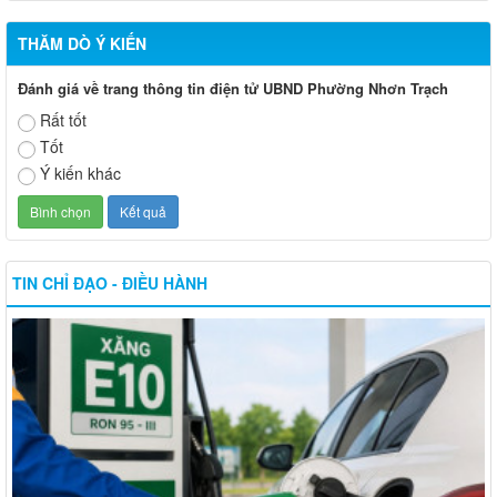
THĂM DÒ Ý KIẾN
Đánh giá về trang thông tin điện tử UBND Phường Nhơn Trạch
Rất tốt
Tốt
Ý kiến khác
TIN CHỈ ĐẠO - ĐIỀU HÀNH