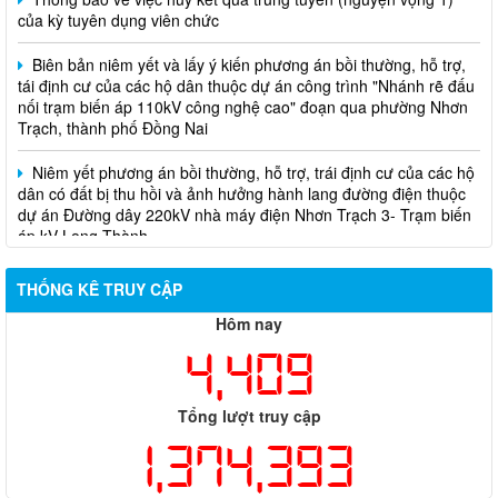
của kỳ tuyên dụng viên chức
Biên bản niêm yết và lấy ý kiến phương án bồi thường, hỗ trợ,
tái định cư của các hộ dân thuộc dự án công trình "Nhánh rẽ đấu
nối trạm biến áp 110kV công nghệ cao" đoạn qua phường Nhơn
Trạch, thành phố Đồng Nai
Niêm yết phương án bồi thường, hỗ trợ, trái định cư của các hộ
dân có đất bị thu hồi và ảnh hưởng hành lang đường điện thuộc
dự án Đường dây 220kV nhà máy điện Nhơn Trạch 3- Trạm biến
áp kV Long Thành
Biên bản về việc niêm yết phương án bồi thường, hỗ trợ, tái
định cư của các hộ dân có đất bị thu hồi thuộc dự án nâng cấp
THỐNG KÊ TRUY CẬP
đường 25B cũ đoạn từ Trung tâm huyện Nhơn Trạch ra Quốc lộ
Hôm nay
51, huyện Long Thành và huyện Nhơn Trạch
4,409
Tổng lượt truy cập
1,374,393