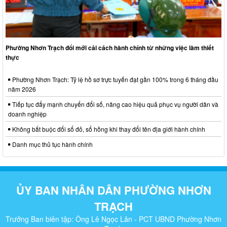
Phường Nhơn Trạch đổi mới cải cách hành chính từ những việc làm thiết
thực
Phường Nhơn Trạch: Tỷ lệ hồ sơ trực tuyến đạt gần 100% trong 6 tháng đầu
năm 2026
Tiếp tục đẩy mạnh chuyển đổi số, nâng cao hiệu quả phục vụ người dân và
doanh nghiệp
Không bắt buộc đổi sổ đỏ, sổ hồng khi thay đổi tên địa giới hành chính
Danh mục thủ tục hành chính
ỦY BAN NHÂN DÂN PHƯỜNG NHƠN
TRẠCH
Trưởng Ban biên tập: Ông Lê Ngọc Lân - PCT UBND Phường Nhơn