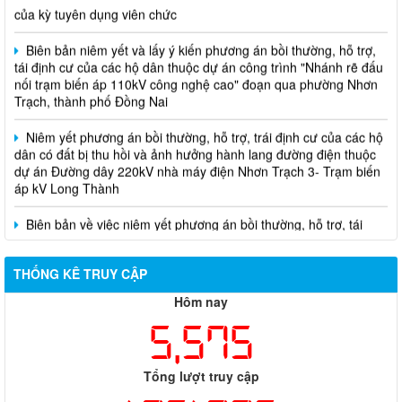
Biên bản niêm yết và lấy ý kiến phương án bồi thường, hỗ trợ,
tái định cư của các hộ dân thuộc dự án công trình "Nhánh rẽ đấu
nối trạm biến áp 110kV công nghệ cao" đoạn qua phường Nhơn
Trạch, thành phố Đồng Nai
Niêm yết phương án bồi thường, hỗ trợ, trái định cư của các hộ
dân có đất bị thu hồi và ảnh hưởng hành lang đường điện thuộc
dự án Đường dây 220kV nhà máy điện Nhơn Trạch 3- Trạm biến
áp kV Long Thành
Biên bản về việc niêm yết phương án bồi thường, hỗ trợ, tái
định cư của các hộ dân có đất bị thu hồi thuộc dự án nâng cấp
đường 25B cũ đoạn từ Trung tâm huyện Nhơn Trạch ra Quốc lộ
51, huyện Long Thành và huyện Nhơn Trạch
THỐNG KÊ TRUY CẬP
Hôm nay
5,575
Tổng lượt truy cập