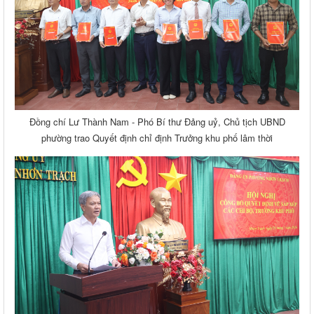
Đồng chí Lư Thành Nam - Phó Bí thư Đảng uỷ, Chủ tịch UBND
phường trao Quyết định chỉ định Trưởng khu phố lâm thời