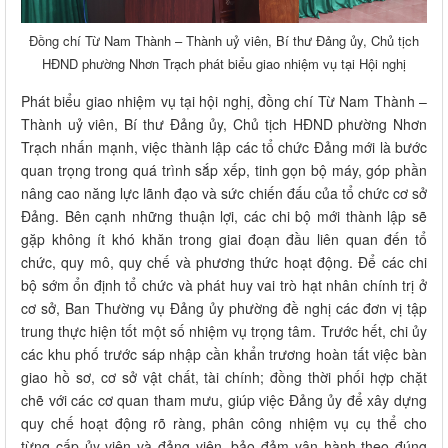
Đồng chí Từ Nam Thành – Thành uỷ viên, Bí thư Đảng ủy, Chủ tịch
HĐND phường Nhơn Trạch phát biểu giao nhiệm vụ tại Hội nghị
Phát biểu giao nhiệm vụ tại hội nghị, đồng chí Từ Nam Thành –
Thành uỷ viên, Bí thư Đảng ủy, Chủ tịch HĐND phường Nhơn
Trạch nhấn mạnh, việc thành lập các tổ chức Đảng mới là bước
quan trọng trong quá trình sắp xếp, tinh gọn bộ máy, góp phần
nâng cao năng lực lãnh đạo và sức chiến đấu của tổ chức cơ sở
Đảng. Bên cạnh những thuận lợi, các chi bộ mới thành lập sẽ
gặp không ít khó khăn trong giai đoạn đầu liên quan đến tổ
chức, quy mô, quy chế và phương thức hoạt động. Để các chi
bộ sớm ổn định tổ chức và phát huy vai trò hạt nhân chính trị ở
cơ sở, Ban Thường vụ Đảng ủy phường đề nghị các đơn vị tập
trung thực hiện tốt một số nhiệm vụ trọng tâm. Trước hết, chi ủy
các khu phố trước sáp nhập cần khẩn trương hoàn tất việc bàn
giao hồ sơ, cơ sở vật chất, tài chính; đồng thời phối hợp chặt
chẽ với các cơ quan tham mưu, giúp việc Đảng ủy để xây dựng
quy chế hoạt động rõ ràng, phân công nhiệm vụ cụ thể cho
từng cấp ủy viên và đảng viên, bảo đảm vận hành theo đúng