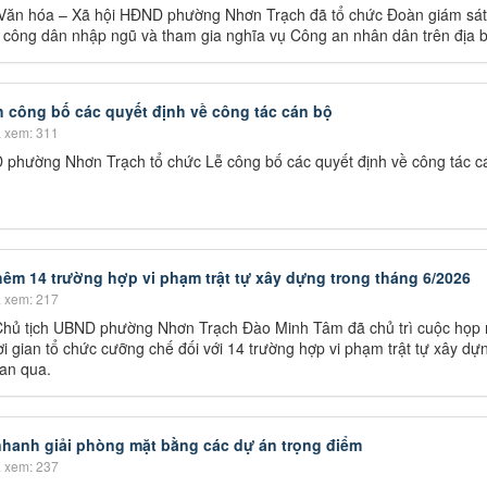
 Văn hóa – Xã hội HĐND phường Nhơn Trạch đã tổ chức Đoàn giám sát
i công dân nhập ngũ và tham gia nghĩa vụ Công an nhân dân trên địa 
công bố các quyết định về công tác cán bộ
 xem: 311
phường Nhơn Trạch tổ chức Lễ công bố các quyết định về công tác c
hêm 14 trường hợp vi phạm trật tự xây dựng trong tháng 6/2026
 xem: 217
Chủ tịch UBND phường Nhơn Trạch Đào Minh Tâm đã chủ trì cuộc họp
i gian tổ chức cưỡng chế đối với 14 trường hợp vi phạm trật tự xây dự
ian qua.
hanh giải phòng mặt bằng các dự án trọng điểm
 xem: 237