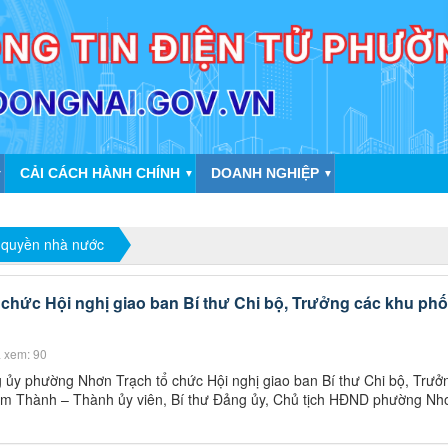
CẢI CÁCH HÀNH CHÍNH
DOANH NGHIỆP
▼
▼
▼
 quyền nhà nước
hức Hội nghị giao ban Bí thư Chi bộ, Trưởng các khu ph
 xem: 90
 ủy phường Nhơn Trạch tổ chức Hội nghị giao ban Bí thư Chi bộ, Trưở
Nam Thành – Thành ủy viên, Bí thư Đảng ủy, Chủ tịch HĐND phường Nh