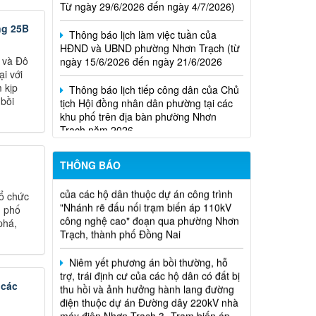
Thông báo lịch làm việc tuần của
HĐND và UBND phường Nhơn Trạch (từ
ng 25B
ngày 15/6/2026 đến ngày 21/6/2026
Niêm yết phương án bồi thường, hỗ
trợ, tái định cư
 và Đô
Thông báo lịch tiếp công dân của Chủ
i với
tịch Hội đồng nhân dân phường tại các
Thông báo về việc hủy kết quả trúng
 kịp
khu phố trên địa bàn phường Nhơn
tuyển (nguyện vọng 1) của kỳ tuyên
 bồi
Trạch năm 2026
dụng viên chức
Biên bản niêm yết và lấy ý kiến
phương án bồi thường, hỗ trợ, tái định cư
của các hộ dân thuộc dự án công trình
THÔNG BÁO
"Nhánh rẽ đấu nối trạm biến áp 110kV
công nghệ cao" đoạn qua phường Nhơn
ổ chức
Trạch, thành phố Đồng Nai
h phố
phá,
Niêm yết phương án bồi thường, hỗ
trợ, trái định cư của các hộ dân có đất bị
thu hồi và ảnh hưởng hành lang đường
điện thuộc dự án Đường dây 220kV nhà
 các
máy điện Nhơn Trạch 3- Trạm biến áp
kV Long Thành