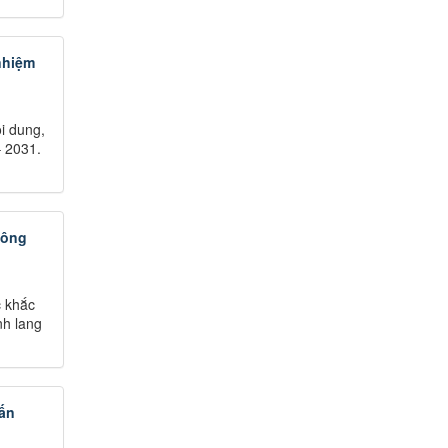
nhiệm
i dung,
– 2031.
nông
c khắc
nh lang
lấn