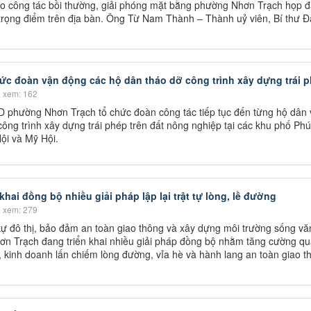
o công tác bồi thường, giải phóng mặt bằng phường Nhơn Trạch họp đ
 trọng điểm trên địa bàn. Ông Từ Nam Thành – Thành uỷ viên, Bí thư Đ
c đoàn vận động các hộ dân tháo dỡ công trình xây dựng trái 
 xem: 162
 phường Nhơn Trạch tổ chức đoàn công tác tiếp tục đến từng hộ dân
ông trình xây dựng trái phép trên đất nông nghiệp tại các khu phố Phú
ội và Mỹ Hội.
hai đồng bộ nhiều giải pháp lập lại trật tự lòng, lề đường
 xem: 279
 tự đô thị, bảo đảm an toàn giao thông và xây dựng môi trường sống vă
 Trạch đang triển khai nhiều giải pháp đồng bộ nhằm tăng cường qu
n, kinh doanh lấn chiếm lòng đường, vỉa hè và hành lang an toàn giao t