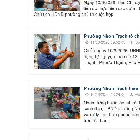
Ngày 10/6/2026, Ban Chỉ đạ
tiến độ thực hiện các dự án
Chủ tịch HĐND phường chủ trì cuộc họp.
Phường Nhơn Trạch tổ chứ
11/06/2026 09:52:03
Đã
Chiều ngày 10/6/2026, UBND
động tự nguyện tháo dỡ 13 c
Thạnh, Phước Thạnh, Phú H
Phường Nhơn Trạch triển k
10/06/2026 13:24:00
Đã
Nhằm từng bước lập lại trật
sạch đẹp, UBND phường Nhơn
và xử lý tình trạng buôn bá
trên địa bàn.