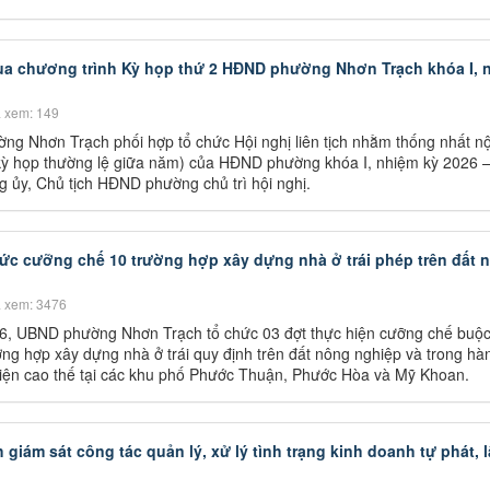
 qua chương trình Kỳ họp thứ 2 HĐND phường Nhơn Trạch khóa I, 
 xem: 149
g Nhơn Trạch phối hợp tổ chức Hội nghị liên tịch nhằm thống nhất nộ
(kỳ họp thường lệ giữa năm) của HĐND phường khóa I, nhiệm kỳ 2026 
 ủy, Chủ tịch HĐND phường chủ trì hội nghị.
c cưỡng chế 10 trường hợp xây dựng nhà ở trái phép trên đất 
 xem: 3476
6, UBND phường Nhơn Trạch tổ chức 03 đợt thực hiện cưỡng chế buộ
ờng hợp xây dựng nhà ở trái quy định trên đất nông nghiệp và trong hà
iện cao thế tại các khu phố Phước Thuận, Phước Hòa và Mỹ Khoan.
ám sát công tác quản lý, xử lý tình trạng kinh doanh tự phát, 