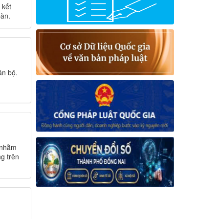
 kết
bàn.
án bộ.
 nhằm
ng trên