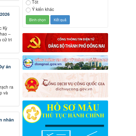
Tốt
Ý kiến khác
 2026
c Kỳ
thao –
cử tri
Dự án
rạch ra
p và
an nhân