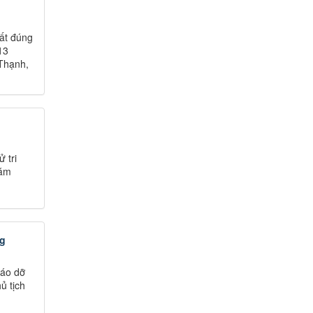
ất đúng
13
 Thạnh,
 tri
năm
ng
háo dỡ
ủ tịch