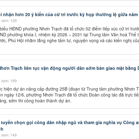
 nhận hơn 20 ý kiến của cử tri trước kỳ họp thường lệ giữa năm
 xem: 129
biểu HĐND phường Nhơn Trạch đã tổ chức 02 điểm tiếp xúc cử tri trướ
ND phường khóa I, nhiệm kỳ 2026 – 2031 tại Trung tâm Văn hoá Thể 
ớc, Phú Hội nhằm lắng nghe tâm tư, nguyện vọng và các kiến nghị của 
ơn Trạch liên tục vận động người dân sớm bàn giao mặt bằng 
 xem: 169
ực hiện dự án nâng cấp đường 25B (đoạn từ Trung tâm phường Nhơn T
ến ngày 12/6, phường Nhơn Trạch đã tổ chức Đoàn công tác đã trực tiế
ằng, sớm thi công hoàn thành dự án.
c tuyển chọn gọi công dân nhập ngũ và tham gia nghĩa vụ Công 
ch
 xem: 149