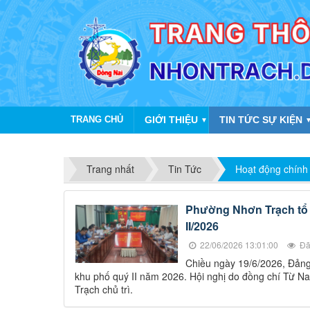
TRANG CHỦ
GIỚI THIỆU
TIN TỨC SỰ KIỆN
▼
Trang nhất
Tin Tức
Hoạt động chính
Phường Nhơn Trạch tổ c
II/2026
22/06/2026 13:01:00
Đã
Chiều ngày 19/6/2026, Đảng
khu phố quý II năm 2026. Hội nghị do đồng chí Từ 
Trạch chủ trì.