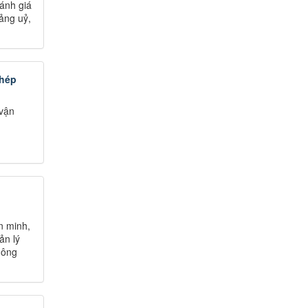
ánh giá
ảng uỷ,
phép
 vận
n minh,
ản lý
hông