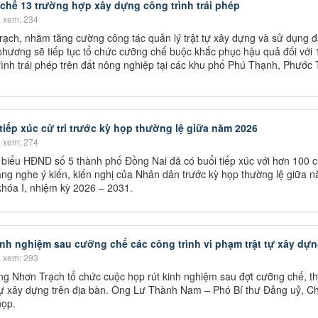
chế 13 trường hợp xây dựng công trình trái phép
 xem: 234
h, nhằm tăng cường công tác quản lý trật tự xây dựng và sử dụng đ
 phương sẽ tiếp tục tổ chức cưỡng chế buộc khắc phục hậu quả đối với 
ình trái phép trên đất nông nghiệp tại các khu phố Phú Thạnh, Phước
iếp xúc cử tri trước kỳ họp thường lệ giữa năm 2026
 xem: 274
biểu HĐND số 5 thành phố Đồng Nai đã có buổi tiếp xúc với hơn 100 cử
g nghe ý kiến, kiến nghị của Nhân dân trước kỳ họp thường lệ giữa 
hóa I, nhiệm kỳ 2026 – 2031.
nh nghiệm sau cưỡng chế các công trình vi phạm trật tự xây dự
 xem: 293
 Nhơn Trạch tổ chức cuộc họp rút kinh nghiệm sau đợt cưỡng chế, t
 tự xây dựng trên địa bàn. Ông Lư Thành Nam – Phó Bí thư Đảng uỷ, Ch
họp.