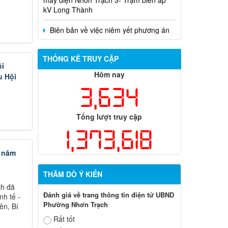
Biên bản về việc niêm yết phương án
bồi thường, hỗ trợ, tái định cư của các hộ
dân có đất bị thu hồi thuộc dự án nâng
cấp đường 25B cũ đoạn từ Trung tâm
huyện Nhơn Trạch ra Quốc lộ 51, huyện
Long Thành và huyện Nhơn Trạch
THỐNG KÊ TRUY CẬP
ội
Hôm nay
u Hội
3,634
Tổng lượt truy cập
1,373,618
u năm
THĂM DÒ Ý KIẾN
ch đã
Đánh giá về trang thông tin điện tử UBND
nh tế -
Phường Nhơn Trạch
ên, Bí
Rất tốt