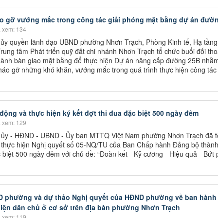
áo gỡ vướng mắc trong công tác giải phóng mặt bằng dự án đườ
 xem: 134
 ủy quyền lãnh đạo UBND phường Nhơn Trạch, Phòng Kinh tế, Hạ tầng
rung tâm Phát triển quỹ đất chi nhánh Nhơn Trạch tổ chức buổi đối thoạ
hành bàn giao mặt bằng để thực hiện Dự án nâng cấp đường 25B nhằm
háo gỡ những khó khăn, vướng mắc trong quá trình thực hiện công tác
ộng và thực hiện ký kết đợt thi đua đặc biệt 500 ngày đêm
 xem: 129
 ủy - HĐND - UBND - Ủy ban MTTQ Việt Nam phường Nhơn Trạch đã t
ch thực hiện Nghị quyết số 05-NQ/TU của Ban Chấp hành Đảng bộ thàn
c biệt 500 ngày đêm với chủ đề: “Đoàn kết - Kỷ cương - Hiệu quả - Bứt 
ND phường và dự thảo Nghị quyết của HĐND phường về ban hành
iện dân chủ ở cơ sở trên địa bàn phường Nhơn Trạch
 xem: 119