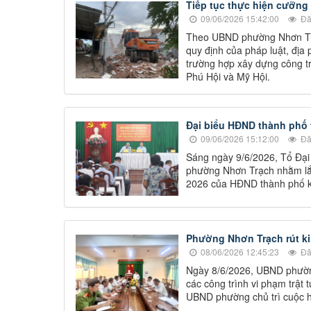
Tiếp tục thực hiện cưỡng 
09/06/2026 15:42:00
Đã
Theo UBND phường Nhơn Trạc
quy định của pháp luật, địa
trường hợp xây dựng công tr
Phú Hội và Mỹ Hội.
Đại biểu HĐND thành phố t
09/06/2026 15:12:00
Đã
Sáng ngày 9/6/2026, Tổ Đại 
phường Nhơn Trạch nhằm lắn
2026 của HĐND thành phố k
Phường Nhơn Trạch rút ki
08/06/2026 12:45:23
Đã
Ngày 8/6/2026, UBND phường
các công trình vi phạm trật
UBND phường chủ trì cuộc 