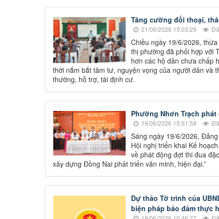
Tăng cường đối thoại, th
21/06/2026 15:03:29
Đã
Chiều ngày 19/6/2026, thừa
thị phường đã phối hợp với T
hơn các hộ dân chưa chấp 
thời nắm bắt tâm tư, nguyện vọng của người dân và t
thường, hỗ trợ, tái định cư.
Phường Nhơn Trạch phát đ
19/06/2026 15:51:58
Đã
Sáng ngày 19/6/2026, Đảng
Hội nghị triển khai Kế hoạ
về phát động đợt thi đua đặ
xây dựng Đồng Nai phát triển văn minh, hiện đại.”
Dự thảo Tờ trình của UB
biện pháp bảo đảm thực h
19/06/2026 10:46:27
Đã