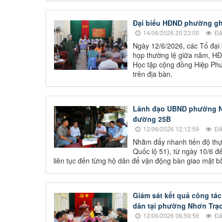
Đại biểu HĐND phường ghi
14/06/2026 20:23:00
Đã
Ngày 12/6/2026, các Tổ đại 
họp thường lệ giữa năm, HĐ
Học tập cộng đồng Hiệp Phư
trên địa bàn.
Lãnh đạo UBND phường Nh
đường 25B
12/06/2026 12:12:59
Đã
Nhằm đẩy nhanh tiến độ th
Quốc lộ 51), từ ngày 10/6 đ
liên tục đến từng hộ dân để vận động bàn giao mặt b
Giám sát kết quả công tá
dân tại phường Nhơn Trạ
12/06/2026 06:59:56
Đã