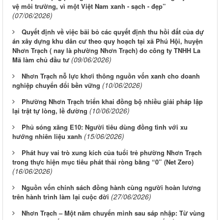
vệ môi trường, vì một Việt Nam xanh - sạch - đẹp”
(07/06/2026)
Quyết định về việc bãi bỏ các quyết định thu hồi đất của dự
án xây dựng khu dân cư theo quy hoạch tại xã Phú Hội, huyện
Nhơn Trạch ( nay là phường Nhơn Trạch) do công ty TNHH La
(09/06/2026)
Mã làm chủ đầu tư
Nhơn Trạch nỗ lực khơi thông nguồn vốn xanh cho doanh
(10/06/2026)
nghiệp chuyển đổi bền vững
Phường Nhơn Trạch triển khai đồng bộ nhiều giải pháp lập
(10/06/2026)
lại trật tự lòng, lề đường
Phủ sóng xăng E10: Người tiêu dùng đồng tình với xu
(15/06/2026)
hướng nhiên liệu xanh
Phát huy vai trò xung kích của tuổi trẻ phường Nhơn Trạch
trong thực hiện mục tiêu phát thải ròng bằng “0” (Net Zero)
(16/06/2026)
Nguồn vốn chính sách đồng hành cùng người hoàn lương
(27/06/2026)
trên hành trình làm lại cuộc đời
Nhơn Trạch – Một năm chuyển mình sau sáp nhập: Từ vùng