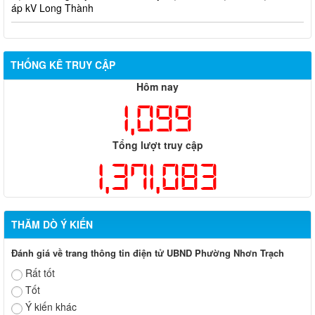
Biên bản về việc niêm yết phương án bồi thường, hỗ trợ, tái
định cư của các hộ dân có đất bị thu hồi thuộc dự án nâng cấp
đường 25B cũ đoạn từ Trung tâm huyện Nhơn Trạch ra Quốc lộ
51, huyện Long Thành và huyện Nhơn Trạch
THỐNG KÊ TRUY CẬP
Hôm nay
1,099
Tổng lượt truy cập
1,371,083
THĂM DÒ Ý KIẾN
Đánh giá về trang thông tin điện tử UBND Phường Nhơn Trạch
Rất tốt
Tốt
Ý kiến khác