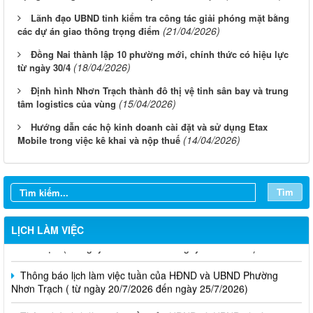
Lãnh đạo UBND tỉnh kiểm tra công tác giải phóng mặt bằng
(21/04/2026)
các dự án giao thông trọng điểm
Đồng Nai thành lập 10 phường mới, chính thức có hiệu lực
(18/04/2026)
từ ngày 30/4
Định hình Nhơn Trạch thành đô thị vệ tinh sân bay và trung
(15/04/2026)
tâm logistics của vùng
Hướng dẫn các hộ kinh doanh cài đặt và sử dụng Etax
(14/04/2026)
Mobile trong việc kê khai và nộp thuế
Tìm
Thông báo lịch làm việc tuần của HĐND và UBND phường
LỊCH LÀM VIỆC
Nhơn Trạch( từ ngày 03/08/2026 đến ngày 08/08/2026)
Thông báo lịch làm việc tuần của HĐND và UBND Phường
Nhơn Trạch ( từ ngày 20/7/2026 đến ngày 25/7/2026)
Thông báo lịch làm việc tuần của HĐND và UBND phường