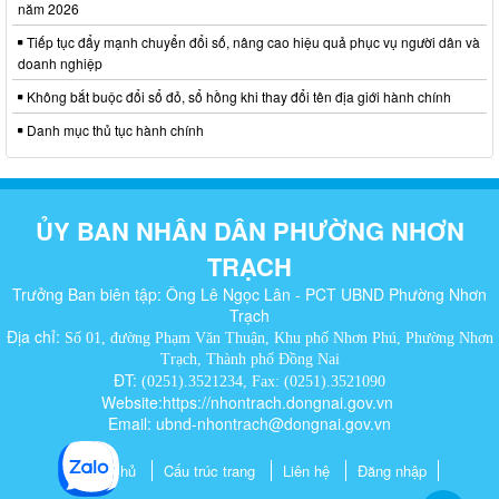
năm 2026
Tiếp tục đẩy mạnh chuyển đổi số, nâng cao hiệu quả phục vụ người dân và
doanh nghiệp
Không bắt buộc đổi sổ đỏ, sổ hồng khi thay đổi tên địa giới hành chính
Danh mục thủ tục hành chính
ỦY BAN NHÂN DÂN PHƯỜNG NHƠN
TRẠCH
Trưởng Ban biên tập: Ông Lê Ngọc Lân - PCT UBND Phường Nhơn
Trạch
Địa chỉ:
Số 01, đường Phạm Văn Thuận, Khu phố Nhơn Phú, Phường Nhơn
Trạch, Thành phố Đồng Nai
ĐT:
(0251).3521234, Fax: (0251).3521090
Website:https://nhontrach.dongnai.gov.vn
Email: ubnd-nhontrach@dongnai.gov.vn​
Trang chủ
Cấu trúc trang
Liên hệ
Đăng nhập