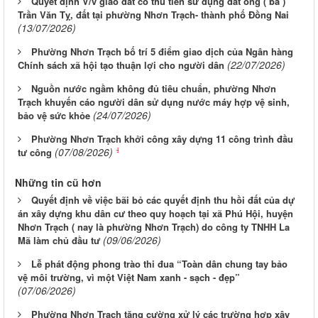
Quyết định V/v giao đất có thu tiền sử dụng đất ông ( bà )
Trần Văn Tỵ, đất tại phường Nhơn Trạch- thành phố Đồng Nai
(13/07/2026)
Phường Nhơn Trạch bố trí 5 điểm giao dịch của Ngân hàng
(22/07/2026)
Chính sách xã hội tạo thuận lợi cho người dân
Nguồn nước ngầm không đủ tiêu chuẩn, phường Nhơn
Trạch khuyến cáo người dân sử dụng nước máy hợp vệ sinh,
(24/07/2026)
bảo vệ sức khỏe
Phường Nhơn Trạch khởi công xây dựng 11 công trình đầu
(07/08/2026)
tư công
Những tin cũ hơn
Quyết định về việc bãi bỏ các quyết định thu hồi đất của dự
án xây dựng khu dân cư theo quy hoạch tại xã Phú Hội, huyện
Nhơn Trạch ( nay là phường Nhơn Trạch) do công ty TNHH La
(09/06/2026)
Mã làm chủ đầu tư
Lễ phát động phong trào thi đua “Toàn dân chung tay bảo
vệ môi trường, vì một Việt Nam xanh - sạch - đẹp”
(07/06/2026)
Phường Nhơn Trạch tăng cường xử lý các trường hợp xây