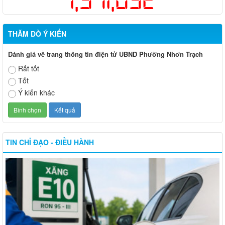
THĂM DÒ Ý KIẾN
Đánh giá về trang thông tin điện tử UBND Phường Nhơn Trạch
Rất tốt
Tốt
Ý kiến khác
TIN CHỈ ĐẠO - ĐIỀU HÀNH