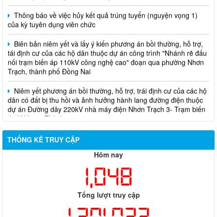
Thông báo về việc hủy kết quả trúng tuyển (nguyện vọng 1)
của kỳ tuyên dụng viên chức
Biên bản niêm yết và lấy ý kiến phương án bồi thường, hỗ trợ,
tái định cư của các hộ dân thuộc dự án công trình "Nhánh rẽ đấu
nối trạm biến áp 110kV công nghệ cao" đoạn qua phường Nhơn
Trạch, thành phố Đồng Nai
Niêm yết phương án bồi thường, hỗ trợ, trái định cư của các hộ
dân có đất bị thu hồi và ảnh hưởng hành lang đường điện thuộc
dự án Đường dây 220kV nhà máy điện Nhơn Trạch 3- Trạm biến
áp kV Long Thành
Biên bản về việc niêm yết phương án bồi thường, hỗ trợ, tái
định cư của các hộ dân có đất bị thu hồi thuộc dự án nâng cấp
THỐNG KÊ TRUY CẬP
đường 25B cũ đoạn từ Trung tâm huyện Nhơn Trạch ra Quốc lộ
Hôm nay
51, huyện Long Thành và huyện Nhơn Trạch
1,048
Tổng lượt truy cập
1,371,032