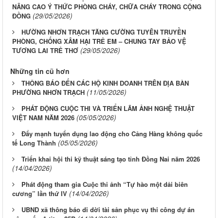
NÂNG CAO Ý THỨC PHÒNG CHÁY, CHỮA CHÁY TRONG CỘNG
(29/05/2026)
ĐỒNG
HƯỜNG NHƠN TRẠCH TĂNG CƯỜNG TUYÊN TRUYỀN
PHÒNG, CHỐNG XÂM HẠI TRẺ EM – CHUNG TAY BẢO VỆ
(29/05/2026)
TƯƠNG LAI TRẺ THƠ
Những tin cũ hơn
THÔNG BÁO ĐẾN CÁC HỘ KINH DOANH TRÊN ĐỊA BÀN
(11/05/2026)
PHƯỜNG NHƠN TRẠCH
PHÁT ĐỘNG CUỘC THI VÀ TRIỂN LÃM ẢNH NGHỆ THUẬT
(05/05/2026)
VIỆT NAM NĂM 2026
Đẩy mạnh tuyển dụng lao động cho Cảng Hàng không quốc
(05/05/2026)
tế Long Thành
Triển khai hội thi kỹ thuật sáng tạo tỉnh Đồng Nai năm 2026
(14/04/2026)
Phát động tham gia Cuộc thi ảnh “Tự hào một dải biên
(14/04/2026)
cương” lần thứ IV
UBND xã thông báo di dời tài sản phục vụ thi công dự án