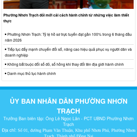
Phường Nhơn Trạch đổi mới cải cách hành chính từ những việc làm thiết
thực
Phường Nhơn Trạch: Tỷ lệ hồ sơ trực tuyến đạt gần 100% trong 6 tháng đầu
năm 2026
Tiếp tục đẩy mạnh chuyển đổi số, nâng cao hiệu quả phục vụ người dân và
doanh nghiệp
Không bắt buộc đổi sổ đỏ, sổ hồng khi thay đổi tên địa giới hành chính
Danh mục thủ tục hành chính
ỦY BAN NHÂN DÂN PHƯỜNG NHƠN
TRẠCH
Trưởng Ban biên tập: Ông Lê Ngọc Lân - PCT UBND Phường Nhơn
Trạch
Địa chỉ:
Số 01, đường Phạm Văn Thuận, Khu phố Nhơn Phú, Phường Nhơn
Trạch, Thành phố Đồng Nai