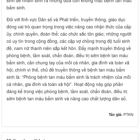
sinh đẻ nhằm sinh ra những đứa con không mắc bệnh tan máu
bẩm sinh.
Đối với lĩnh vực Dân số và Phát triển, truyền thông, giáo dục
đóng vai trò quan trọng trong việc nâng cao nhận thức của cấp
ủy, chính quyền, đoàn thể; các chức sắc tôn giáo; những người
có uy tín trong cộng đồng, các cặp vợ chồng trong độ tuổi sinh
đẻ, nam nữ thanh niên sắp kết hôn. Đẩy mạnh truyền thông về
phòng bệnh, tầm soát, chẩn đoán, điều trị sớm bệnh tan máu
bẩm sinh, cần chung tay của mỗi cá nhân, gia đình và toàn xã
hội, chính vì thế, chủ đề truyền thông về bệnh tan máu bẩm
sinh là: “Phòng bệnh tan máu bẩm sinh là trách nhiệm của mỗi
cá nhân, gia đình và toàn xã hội”. Hoạt động này góp phần
đáng kể trong việc phòng bệnh, tầm soát, chẩn đoán, điều trị
sớm bệnh tan máu bẩm sinh và nâng cao chất lượng dân số.
Tác giả:
PTKN