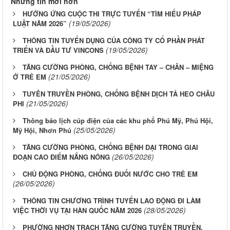
Những tin mới hơn
HƯỞNG ỨNG CUỘC THI TRỰC TUYẾN “TÌM HIỂU PHÁP
(19/05/2026)
LUẬT NĂM 2026”
THÔNG TIN TUYỂN DỤNG CỦA CÔNG TY CỔ PHẦN PHÁT
(19/05/2026)
TRIỂN VÀ ĐẦU TƯ VINCONS
TĂNG CƯỜNG PHÒNG, CHỐNG BỆNH TAY – CHÂN – MIỆNG
(21/05/2026)
Ở TRẺ EM
TUYÊN TRUYỀN PHÒNG, CHỐNG BỆNH DỊCH TẢ HEO CHÂU
(21/05/2026)
PHI
Thông báo lịch cúp điện của các khu phố Phú Mỹ, Phú Hội,
(25/05/2026)
Mỹ Hội, Nhơn Phú
TĂNG CƯỜNG PHÒNG, CHỐNG BỆNH DẠI TRONG GIAI
(26/05/2026)
ĐOẠN CAO ĐIỂM NẮNG NÓNG
CHỦ ĐỘNG PHÒNG, CHỐNG ĐUỐI NƯỚC CHO TRẺ EM
(26/05/2026)
THÔNG TIN CHƯƠNG TRÌNH TUYỂN LAO ĐỘNG ĐI LÀM
(28/05/2026)
VIỆC THỜI VỤ TẠI HÀN QUỐC NĂM 2026
PHƯỜNG NHƠN TRẠCH TĂNG CƯỜNG TUYÊN TRUYỀN,