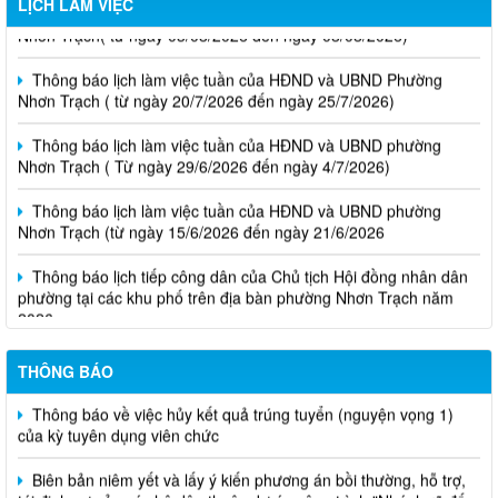
LỊCH LÀM VIỆC
Nhơn Trạch( từ ngày 03/08/2026 đến ngày 08/08/2026)
Thông báo lịch làm việc tuần của HĐND và UBND Phường
Nhơn Trạch ( từ ngày 20/7/2026 đến ngày 25/7/2026)
Thông báo lịch làm việc tuần của HĐND và UBND phường
Nhơn Trạch ( Từ ngày 29/6/2026 đến ngày 4/7/2026)
Thông báo lịch làm việc tuần của HĐND và UBND phường
Nhơn Trạch (từ ngày 15/6/2026 đến ngày 21/6/2026
Thông báo lịch tiếp công dân của Chủ tịch Hội đồng nhân dân
phường tại các khu phố trên địa bàn phường Nhơn Trạch năm
2026
Niêm yết phương án bồi thường, hỗ trợ, tái định cư
THÔNG BÁO
Thông báo về việc hủy kết quả trúng tuyển (nguyện vọng 1)
của kỳ tuyên dụng viên chức
Biên bản niêm yết và lấy ý kiến phương án bồi thường, hỗ trợ,
tái định cư của các hộ dân thuộc dự án công trình "Nhánh rẽ đấu