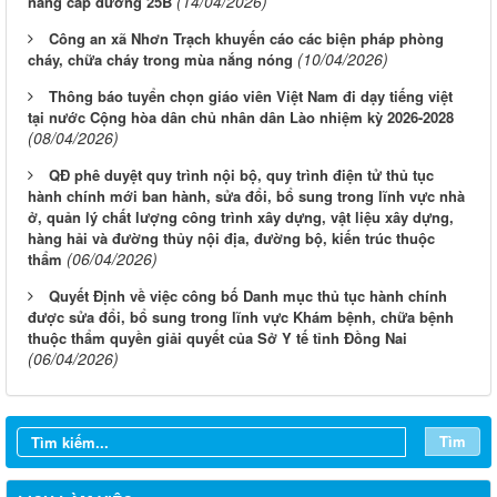
(14/04/2026)
nâng cấp đường 25B
Công an xã Nhơn Trạch khuyến cáo các biện pháp phòng
(10/04/2026)
cháy, chữa cháy trong mùa nắng nóng
Thông báo tuyển chọn giáo viên Việt Nam đi dạy tiếng việt
tại nước Cộng hòa dân chủ nhân dân Lào nhiệm kỳ 2026-2028
(08/04/2026)
QĐ phê duyệt quy trình nội bộ, quy trình điện tử thủ tục
hành chính mới ban hành, sửa đổi, bổ sung trong lĩnh vực nhà
ở, quản lý chất lượng công trình xây dựng, vật liệu xây dựng,
hàng hải và đường thủy nội địa, đường bộ, kiến trúc thuộc
(06/04/2026)
thẩm
Quyết Định về việc công bố Danh mục thủ tục hành chính
được sửa đổi, bổ sung trong lĩnh vực Khám bệnh, chữa bệnh
thuộc thẩm quyền giải quyết của Sở Y tế tỉnh Đồng Nai
(06/04/2026)
Tìm
Thông báo lịch làm việc tuần của HĐND và UBND phường