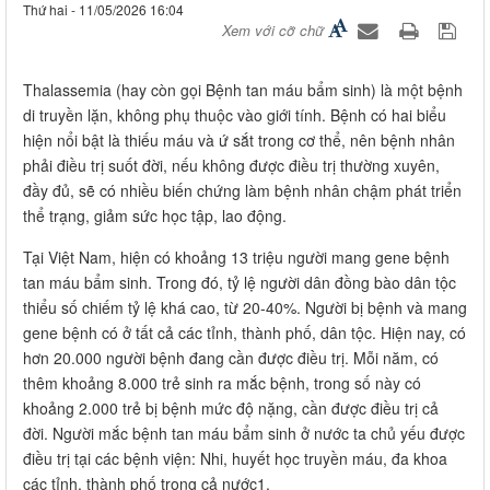
Thứ hai - 11/05/2026 16:04
Xem với cỡ chữ
Thalassemia (hay còn gọi Bệnh tan máu bẩm sinh) là một bệnh
di truyền lặn, không phụ thuộc vào giới tính. Bệnh có hai biểu
hiện nổi bật là thiếu máu và ứ sắt trong cơ thể, nên bệnh nhân
phải điều trị suốt đời, nếu không được điều trị thường xuyên,
đầy đủ, sẽ có nhiều biến chứng làm bệnh nhân chậm phát triển
thể trạng, giảm sức học tập, lao động.
Tại Việt Nam, hiện có khoảng 13 triệu người mang gene bệnh
tan máu bẩm sinh. Trong đó, tỷ lệ người dân đồng bào dân tộc
thiểu số chiếm tỷ lệ khá cao, từ 20-40%. Người bị bệnh và mang
gene bệnh có ở tất cả các tỉnh, thành phố, dân tộc. Hiện nay, có
hơn 20.000 người bệnh đang cần được điều trị. Mỗi năm, có
thêm khoảng 8.000 trẻ sinh ra mắc bệnh, trong số này có
khoảng 2.000 trẻ bị bệnh mức độ nặng, cần được điều trị cả
đời. Người mắc bệnh tan máu bẩm sinh ở nước ta chủ yếu được
điều trị tại các bệnh viện: Nhi, huyết học truyền máu, đa khoa
các tỉnh, thành phố trong cả nước1.