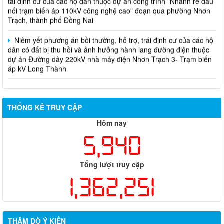
nối trạm biến áp 110kV công nghệ cao" đoạn qua phường Nhơn
Trạch, thành phố Đồng Nai
Niêm yết phương án bồi thường, hỗ trợ, trái định cư của các hộ
dân có đất bị thu hồi và ảnh hưởng hành lang đường điện thuộc
dự án Đường dây 220kV nhà máy điện Nhơn Trạch 3- Trạm biến
áp kV Long Thành
Biên bản về việc niêm yết phương án bồi thường, hỗ trợ, tái
định cư của các hộ dân có đất bị thu hồi thuộc dự án nâng cấp
đường 25B cũ đoạn từ Trung tâm huyện Nhơn Trạch ra Quốc lộ
THỐNG KÊ TRUY CẬP
51, huyện Long Thành và huyện Nhơn Trạch
Hôm nay
5,940
Tổng lượt truy cập
1,362,251
THĂM DÒ Ý KIẾN