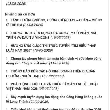
(03/06/2026)
Những tin cũ hơn
TĂNG CƯỜNG PHÒNG, CHỐNG BỆNH TAY – CHÂN – MIỆNG
(21/05/2026)
Ở TRẺ EM
THÔNG TIN TUYỂN DỤNG CỦA CÔNG TY CỔ PHẦN PHÁT
(19/05/2026)
TRIỂN VÀ ĐẦU TƯ VINCONS
HƯỞNG ỨNG CUỘC THI TRỰC TUYẾN “TÌM HIỂU PHÁP
(19/05/2026)
LUẬT NĂM 2026”
Chung tay phòng bệnh tan máu bẩm sinh vì sức khỏe cộng
(11/05/2026)
đồng và tương lai đất nước
THÔNG BÁO ĐẾN CÁC HỘ KINH DOANH TRÊN ĐỊA BÀN
(11/05/2026)
PHƯỜNG NHƠN TRẠCH
PHÁT ĐỘNG CUỘC THI VÀ TRIỂN LÃM ẢNH NGHỆ THUẬT
(05/05/2026)
VIỆT NAM NĂM 2026
Đẩy mạnh tuyển dụng lao động cho Cảng Hàng không quốc
(05/05/2026)
tế Long Thành
Triển khai hội thi kỹ thuật sáng tạo tỉnh Đồng Nai năm 2026