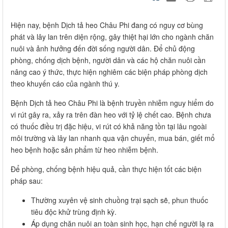
Hiện nay, bệnh Dịch tả heo Châu Phi đang có nguy cơ bùng
phát và lây lan trên diện rộng, gây thiệt hại lớn cho ngành chăn
nuôi và ảnh hưởng đến đời sống người dân. Để chủ động
phòng, chống dịch bệnh, người dân và các hộ chăn nuôi cần
nâng cao ý thức, thực hiện nghiêm các biện pháp phòng dịch
theo khuyến cáo của ngành thú y.
Bệnh Dịch tả heo Châu Phi là bệnh truyền nhiễm nguy hiểm do
vi rút gây ra, xảy ra trên đàn heo với tỷ lệ chết cao. Bệnh chưa
có thuốc điều trị đặc hiệu, vi rút có khả năng tồn tại lâu ngoài
môi trường và lây lan nhanh qua vận chuyển, mua bán, giết mổ
heo bệnh hoặc sản phẩm từ heo nhiễm bệnh.
Để phòng, chống bệnh hiệu quả, cần thực hiện tốt các biện
pháp sau:
Thường xuyên vệ sinh chuồng trại sạch sẽ, phun thuốc
tiêu độc khử trùng định kỳ.
Áp dụng chăn nuôi an toàn sinh học, hạn chế người lạ ra