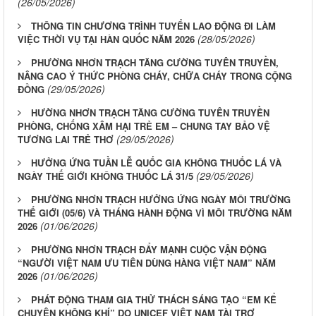
(26/05/2026)
THÔNG TIN CHƯƠNG TRÌNH TUYỂN LAO ĐỘNG ĐI LÀM
(28/05/2026)
VIỆC THỜI VỤ TẠI HÀN QUỐC NĂM 2026
PHƯỜNG NHƠN TRẠCH TĂNG CƯỜNG TUYÊN TRUYỀN,
NÂNG CAO Ý THỨC PHÒNG CHÁY, CHỮA CHÁY TRONG CỘNG
(29/05/2026)
ĐỒNG
HƯỜNG NHƠN TRẠCH TĂNG CƯỜNG TUYÊN TRUYỀN
PHÒNG, CHỐNG XÂM HẠI TRẺ EM – CHUNG TAY BẢO VỆ
(29/05/2026)
TƯƠNG LAI TRẺ THƠ
HƯỞNG ỨNG TUẦN LỄ QUỐC GIA KHÔNG THUỐC LÁ VÀ
(29/05/2026)
NGÀY THẾ GIỚI KHÔNG THUỐC LÁ 31/5
PHƯỜNG NHƠN TRẠCH HƯỞNG ỨNG NGÀY MÔI TRƯỜNG
THẾ GIỚI (05/6) VÀ THÁNG HÀNH ĐỘNG VÌ MÔI TRƯỜNG NĂM
(01/06/2026)
2026
PHƯỜNG NHƠN TRẠCH ĐẨY MẠNH CUỘC VẬN ĐỘNG
“NGƯỜI VIỆT NAM ƯU TIÊN DÙNG HÀNG VIỆT NAM” NĂM
(01/06/2026)
2026
PHÁT ĐỘNG THAM GIA THỬ THÁCH SÁNG TẠO “EM KỂ
CHUYỆN KHÔNG KHÍ” DO UNICEF VIỆT NAM TÀI TRỢ