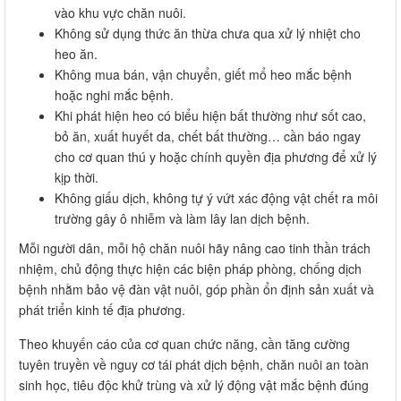
vào khu vực chăn nuôi.
Không sử dụng thức ăn thừa chưa qua xử lý nhiệt cho
heo ăn.
Không mua bán, vận chuyển, giết mổ heo mắc bệnh
hoặc nghi mắc bệnh.
Khi phát hiện heo có biểu hiện bất thường như sốt cao,
bỏ ăn, xuất huyết da, chết bất thường… cần báo ngay
cho cơ quan thú y hoặc chính quyền địa phương để xử lý
kịp thời.
Không giấu dịch, không tự ý vứt xác động vật chết ra môi
trường gây ô nhiễm và làm lây lan dịch bệnh.
Mỗi người dân, mỗi hộ chăn nuôi hãy nâng cao tinh thần trách
nhiệm, chủ động thực hiện các biện pháp phòng, chống dịch
bệnh nhằm bảo vệ đàn vật nuôi, góp phần ổn định sản xuất và
phát triển kinh tế địa phương.
Theo khuyến cáo của cơ quan chức năng, cần tăng cường
tuyên truyền về nguy cơ tái phát dịch bệnh, chăn nuôi an toàn
sinh học, tiêu độc khử trùng và xử lý động vật mắc bệnh đúng