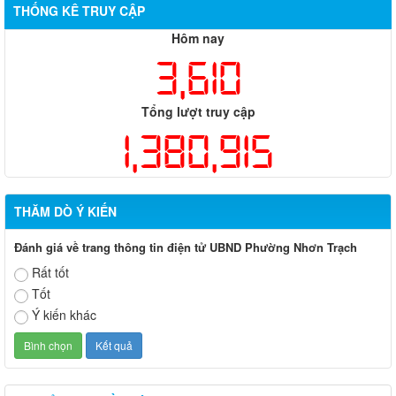
THỐNG KÊ TRUY CẬP
đường 25B cũ đoạn từ Trung tâm huyện Nhơn Trạch ra Quốc lộ
51, huyện Long Thành và huyện Nhơn Trạch
Hôm nay
3,610
Tổng lượt truy cập
1,380,915
THĂM DÒ Ý KIẾN
Đánh giá về trang thông tin điện tử UBND Phường Nhơn Trạch
Rất tốt
Tốt
Ý kiến khác