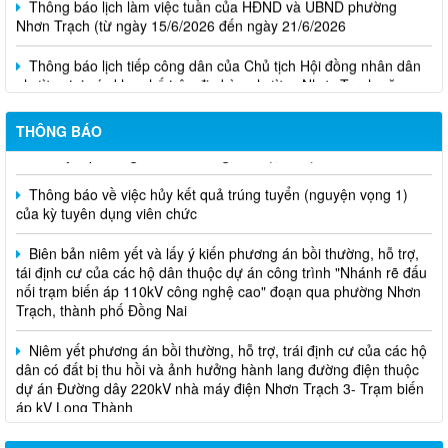
Nhơn Trạch (từ ngày 15/6/2026 đến ngày 21/6/2026
Thông báo lịch tiếp công dân của Chủ tịch Hội đồng nhân dân
phường tại các khu phố trên địa bàn phường Nhơn Trạch năm
2026
THÔNG BÁO
Niêm yết phương án bồi thường, hỗ trợ, tái định cư
Thông báo về việc hủy kết quả trúng tuyển (nguyện vọng 1)
của kỳ tuyên dụng viên chức
Biên bản niêm yết và lấy ý kiến phương án bồi thường, hỗ trợ,
tái định cư của các hộ dân thuộc dự án công trình "Nhánh rẽ đấu
nối trạm biến áp 110kV công nghệ cao" đoạn qua phường Nhơn
Trạch, thành phố Đồng Nai
Niêm yết phương án bồi thường, hỗ trợ, trái định cư của các hộ
dân có đất bị thu hồi và ảnh hưởng hành lang đường điện thuộc
dự án Đường dây 220kV nhà máy điện Nhơn Trạch 3- Trạm biến
áp kV Long Thành
Biên bản về việc niêm yết phương án bồi thường, hỗ trợ, tái
định cư của các hộ dân có đất bị thu hồi thuộc dự án nâng cấp