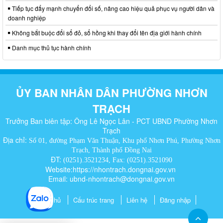
Tiếp tục đẩy mạnh chuyển đổi số, nâng cao hiệu quả phục vụ người dân và
doanh nghiệp
Không bắt buộc đổi sổ đỏ, sổ hồng khi thay đổi tên địa giới hành chính
Danh mục thủ tục hành chính
ỦY BAN NHÂN DÂN PHƯỜNG NHƠN
TRẠCH
Trưởng Ban biên tập: Ông Lê Ngọc Lân - PCT UBND Phường Nhơn
Trạch
Địa chỉ:
Số 01, đường Phạm Văn Thuận, Khu phố Nhơn Phú, Phường Nhơn
Trạch, Thành phố Đồng Nai
ĐT:
(0251).3521234, Fax: (0251).3521090
Website:https://nhontrach.dongnai.gov.vn
Email: ubnd-nhontrach@dongnai.gov.vn​
Trang chủ
Cấu trúc trang
Liên hệ
Đăng nhập