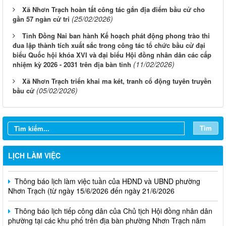
Xã Nhơn Trạch hoàn tất công tác gắn địa điểm bầu cử cho
(25/02/2026)
gần 57 ngàn cử tri
Tỉnh Đồng Nai ban hành Kế hoạch phát động phong trào thi
đua lập thành tích xuất sắc trong công tác tổ chức bầu cử đại
biểu Quốc hội khóa XVI và đại biểu Hội đồng nhân dân các cấp
(11/02/2026)
nhiệm kỳ 2026 - 2031 trên địa bàn tỉnh
Thông báo lịch làm việc tuần của HĐND và UBND phường
Xã Nhơn Trạch triển khai ma két, tranh cổ động tuyên truyền
Nhơn Trạch( từ ngày 03/08/2026 đến ngày 08/08/2026)
(05/02/2026)
bầu cử
Thông báo lịch làm việc tuần của HĐND và UBND Phường
Nhơn Trạch ( từ ngày 20/7/2026 đến ngày 25/7/2026)
Tìm
Thông báo lịch làm việc tuần của HĐND và UBND phường
Nhơn Trạch ( Từ ngày 29/6/2026 đến ngày 4/7/2026)
LỊCH LÀM VIỆC
Thông báo lịch làm việc tuần của HĐND và UBND phường
Nhơn Trạch (từ ngày 15/6/2026 đến ngày 21/6/2026
Thông báo lịch tiếp công dân của Chủ tịch Hội đồng nhân dân
phường tại các khu phố trên địa bàn phường Nhơn Trạch năm
2026
Niêm yết phương án bồi thường, hỗ trợ, tái định cư