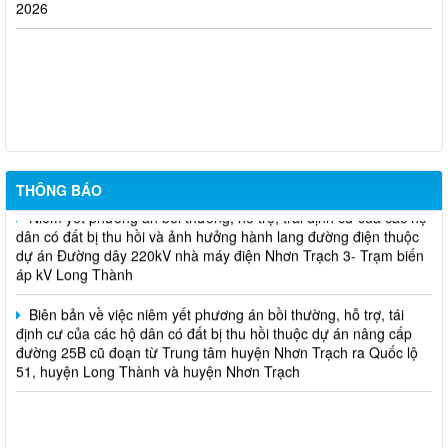
Thông báo về việc hủy kết quả trúng tuyển (nguyện vọng 1)
của kỳ tuyên dụng viên chức
Biên bản niêm yết và lấy ý kiến phương án bồi thường, hỗ trợ,
tái định cư của các hộ dân thuộc dự án công trình "Nhánh rẽ đấu
nối trạm biến áp 110kV công nghệ cao" đoạn qua phường Nhơn
Trạch, thành phố Đồng Nai
Niêm yết phương án bồi thường, hỗ trợ, trái định cư của các hộ
THÔNG BÁO
dân có đất bị thu hồi và ảnh hưởng hành lang đường điện thuộc
dự án Đường dây 220kV nhà máy điện Nhơn Trạch 3- Trạm biến
áp kV Long Thành
Biên bản về việc niêm yết phương án bồi thường, hỗ trợ, tái
định cư của các hộ dân có đất bị thu hồi thuộc dự án nâng cấp
đường 25B cũ đoạn từ Trung tâm huyện Nhơn Trạch ra Quốc lộ
51, huyện Long Thành và huyện Nhơn Trạch