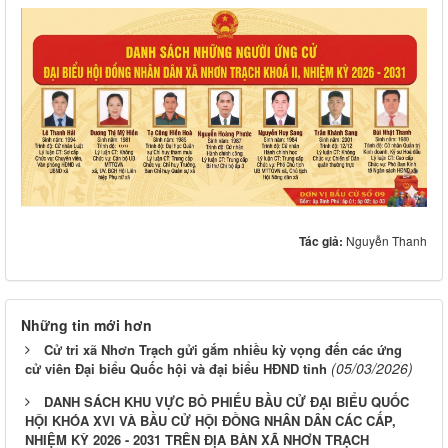
Tác giả:
Nguyễn Thanh
Những tin mới hơn
Cử tri xã Nhơn Trạch gửi gắm nhiều kỳ vọng đến các ứng
(05/03/2026)
cử viên Đại biểu Quốc hội và đại biểu HĐND tỉnh
DANH SÁCH KHU VỰC BỎ PHIẾU BẦU CỬ ĐẠI BIỂU QUỐC
HỘI KHÓA XVI VÀ BẦU CỬ HỘI ĐỒNG NHÂN DÂN CÁC CẤP,
NHIỆM KỲ 2026 - 2031 TRÊN ĐỊA BÀN XÃ NHƠN TRẠCH