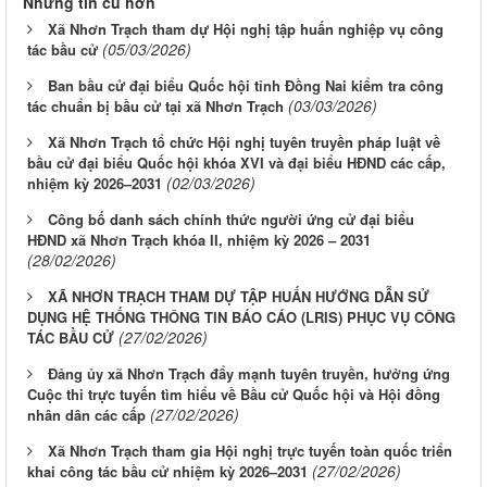
Những tin cũ hơn
Xã Nhơn Trạch tham dự Hội nghị tập huấn nghiệp vụ công
(05/03/2026)
tác bầu cử
Ban bầu cử đại biểu Quốc hội tỉnh Đồng Nai kiểm tra công
(03/03/2026)
tác chuẩn bị bầu cử tại xã Nhơn Trạch
Xã Nhơn Trạch tổ chức Hội nghị tuyên truyền pháp luật về
bầu cử đại biểu Quốc hội khóa XVI và đại biểu HĐND các cấp,
(02/03/2026)
nhiệm kỳ 2026–2031
Công bố danh sách chính thức người ứng cử đại biểu
HĐND xã Nhơn Trạch khóa II, nhiệm kỳ 2026 – 2031
(28/02/2026)
XÃ NHƠN TRẠCH THAM DỰ TẬP HUẤN HƯỚNG DẪN SỬ
DỤNG HỆ THỐNG THÔNG TIN BÁO CÁO (LRIS) PHỤC VỤ CÔNG
(27/02/2026)
TÁC BẦU CỬ
Đảng ủy xã Nhơn Trạch đẩy mạnh tuyên truyền, hưởng ứng
Cuộc thi trực tuyến tìm hiểu về Bầu cử Quốc hội và Hội đồng
(27/02/2026)
nhân dân các cấp
Xã Nhơn Trạch tham gia Hội nghị trực tuyến toàn quốc triển
(27/02/2026)
khai công tác bầu cử nhiệm kỳ 2026–2031