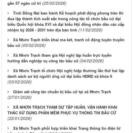
(25/02/2026)
gần 57 ngàn cử tri
Tỉnh Đồng Nai ban hành Kế hoạch phát động phong trào thi
đua lập thành tích xuất sắc trong công tác tổ chức bầu cử đại
biểu Quốc hội khóa XVI và đại biểu Hội đồng nhân dân các cấp
(11/02/2026)
nhiệm kỳ 2026 - 2031 trên địa bàn tỉnh
Xã Nhơn Trạch triển khai ma két, tranh cổ động tuyên truyền
(05/02/2026)
bầu cử
Xã Nhơn Trạch tham gia Hội nghị tập huấn trực tuyến
(04/02/2026)
hướng dẫn nghiệp vụ công tác bầu cử
Xã Nhơn Trạch tổ chức Hội nghị hiệp thương lần thứ hai lập
danh sách sơ bộ người ứng cử đại biểu HĐND xã khóa II
(03/02/2026)
Giám sát công tác chuẩn bị bầu cử tại xã Nhơn Trạch
(27/01/2026)
XÃ NHƠN TRẠCH THAM DỰ TẬP HUẤN, VẬN HÀNH KHAI
THÁC SỬ DỤNG PHẦN MỀM PHỤC VỤ THÔNG TIN BẦU CỬ
(22/01/2026)
Xã Nhơn Trạch phối hợp triển khai Trang thông tin điện tử