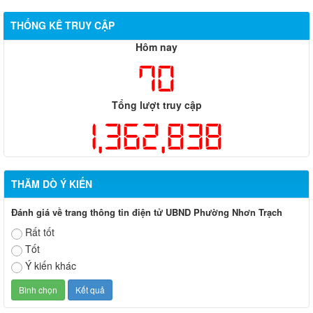
định cư của các hộ dân có đất bị thu hồi thuộc dự án nâng cấp
đường 25B cũ đoạn từ Trung tâm huyện Nhơn Trạch ra Quốc lộ
THỐNG KÊ TRUY CẬP
51, huyện Long Thành và huyện Nhơn Trạch
Hôm nay
70
Tổng lượt truy cập
1,362,838
THĂM DÒ Ý KIẾN
Đánh giá về trang thông tin điện tử UBND Phường Nhơn Trạch
Rất tốt
Tốt
Ý kiến khác