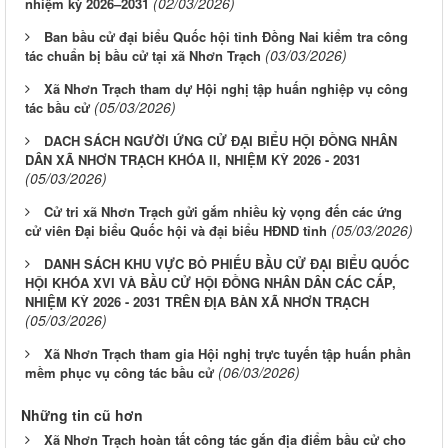
(02/03/2026)
nhiệm kỳ 2026–2031
Ban bầu cử đại biểu Quốc hội tỉnh Đồng Nai kiểm tra công
(03/03/2026)
tác chuẩn bị bầu cử tại xã Nhơn Trạch
Xã Nhơn Trạch tham dự Hội nghị tập huấn nghiệp vụ công
(05/03/2026)
tác bầu cử
DACH SÁCH NGƯỜI ỨNG CỬ ĐẠI BIỂU HỘI ĐỒNG NHÂN
DÂN XÃ NHƠN TRẠCH KHÓA II, NHIỆM KỲ 2026 - 2031
(05/03/2026)
Cử tri xã Nhơn Trạch gửi gắm nhiều kỳ vọng đến các ứng
(05/03/2026)
cử viên Đại biểu Quốc hội và đại biểu HĐND tỉnh
DANH SÁCH KHU VỰC BỎ PHIẾU BẦU CỬ ĐẠI BIỂU QUỐC
HỘI KHÓA XVI VÀ BẦU CỬ HỘI ĐỒNG NHÂN DÂN CÁC CẤP,
NHIỆM KỲ 2026 - 2031 TRÊN ĐỊA BÀN XÃ NHƠN TRẠCH
(05/03/2026)
Xã Nhơn Trạch tham gia Hội nghị trực tuyến tập huấn phần
(06/03/2026)
mềm phục vụ công tác bầu cử
Những tin cũ hơn
Xã Nhơn Trạch hoàn tất công tác gắn địa điểm bầu cử cho