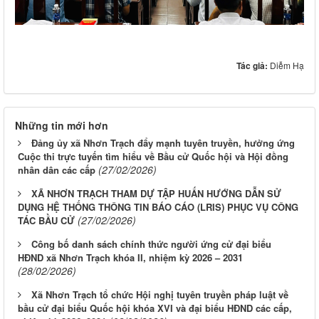
Tác giả:
Diễm Hạ
Những tin mới hơn
Đảng ủy xã Nhơn Trạch đẩy mạnh tuyên truyền, hưởng ứng
Cuộc thi trực tuyến tìm hiểu về Bầu cử Quốc hội và Hội đồng
(27/02/2026)
nhân dân các cấp
XÃ NHƠN TRẠCH THAM DỰ TẬP HUẤN HƯỚNG DẪN SỬ
DỤNG HỆ THỐNG THÔNG TIN BÁO CÁO (LRIS) PHỤC VỤ CÔNG
(27/02/2026)
TÁC BẦU CỬ
Công bố danh sách chính thức người ứng cử đại biểu
HĐND xã Nhơn Trạch khóa II, nhiệm kỳ 2026 – 2031
(28/02/2026)
Xã Nhơn Trạch tổ chức Hội nghị tuyên truyền pháp luật về
bầu cử đại biểu Quốc hội khóa XVI và đại biểu HĐND các cấp,