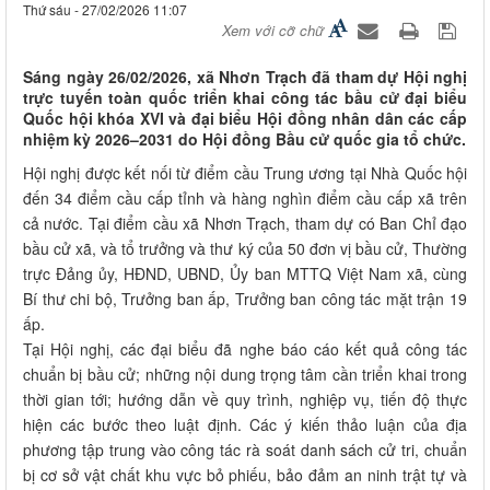
Thứ sáu - 27/02/2026 11:07
Xem với cỡ chữ
Sáng ngày 26/02/2026, xã Nhơn Trạch đã tham dự Hội nghị
trực tuyến toàn quốc triển khai công tác bầu cử đại biểu
Quốc hội khóa XVI và đại biểu Hội đồng nhân dân các cấp
nhiệm kỳ 2026–2031 do Hội đồng Bầu cử quốc gia tổ chức.
Hội nghị được kết nối từ điểm cầu Trung ương tại Nhà Quốc hội
đến 34 điểm cầu cấp tỉnh và hàng nghìn điểm cầu cấp xã trên
cả nước. Tại điểm cầu xã Nhơn Trạch, tham dự có Ban Chỉ đạo
bầu cử xã, và tổ trưởng và thư ký của 50 đơn vị bầu cử, Thường
trực Đảng ủy, HĐND, UBND, Ủy ban MTTQ Việt Nam xã, cùng
Bí thư chi bộ, Trưởng ban ấp, Trưởng ban công tác mặt trận 19
ấp.
Tại Hội nghị, các đại biểu đã nghe báo cáo kết quả công tác
chuẩn bị bầu cử; những nội dung trọng tâm cần triển khai trong
thời gian tới; hướng dẫn về quy trình, nghiệp vụ, tiến độ thực
hiện các bước theo luật định. Các ý kiến thảo luận của địa
phương tập trung vào công tác rà soát danh sách cử tri, chuẩn
bị cơ sở vật chất khu vực bỏ phiếu, bảo đảm an ninh trật tự và