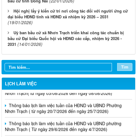
(22/01/2026)
bầu cử tỉnh Đồng Nai
Hội nghị lấy ý kiến cử tri nơi công tác đối với người ứng cử
đại biểu HĐND tỉnh và HĐND xã nhiệm kỳ 2026 – 2031
(19/01/2026)
Uỷ ban bầu cử xã Nhơn Trạch triển khai công tác chuẩn bị
bầu cử Đại biểu Quốc hội và HĐND các cấp, nhiệm kỳ 2026 -
(14/01/2026)
2031
Tìm
Thông báo lịch làm việc tuần của HĐND và UBND phường
LỊCH LÀM VIỆC
Nhơn Trạch( từ ngày 03/08/2026 đến ngày 08/08/2026)
Thông báo lịch làm việc tuần của HĐND và UBND Phường
Nhơn Trạch ( từ ngày 20/7/2026 đến ngày 25/7/2026)
Thông báo lịch làm việc tuần của HĐND và UBND phường
Nhơn Trạch ( Từ ngày 29/6/2026 đến ngày 4/7/2026)
Thông báo lịch làm việc tuần của HĐND và UBND phường