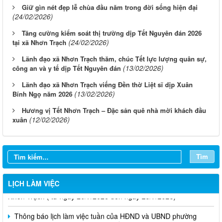
Giữ gìn nét đẹp lễ chùa đầu năm trong đời sống hiện đại
(24/02/2026)
Tăng cường kiểm soát thị trường dịp Tết Nguyên đán 2026
(24/02/2026)
tại xã Nhơn Trạch
Lãnh đạo xã Nhơn Trạch thăm, chúc Tết lực lượng quân sự,
(13/02/2026)
công an và y tế dịp Tết Nguyên đán
Lãnh đạo xã Nhơn Trạch viếng Đền thờ Liệt sĩ dịp Xuân
(13/02/2026)
Bính Ngọ năm 2026
Hương vị Tết Nhơn Trạch – Đặc sản quê nhà mời khách đầu
(12/02/2026)
xuân
Thông báo lịch làm việc tuần của HĐND và UBND phường
Tìm
Nhơn Trạch( từ ngày 03/08/2026 đến ngày 08/08/2026)
Thông báo lịch làm việc tuần của HĐND và UBND Phường
LỊCH LÀM VIỆC
Nhơn Trạch ( từ ngày 20/7/2026 đến ngày 25/7/2026)
Thông báo lịch làm việc tuần của HĐND và UBND phường
Nhơn Trạch ( Từ ngày 29/6/2026 đến ngày 4/7/2026)