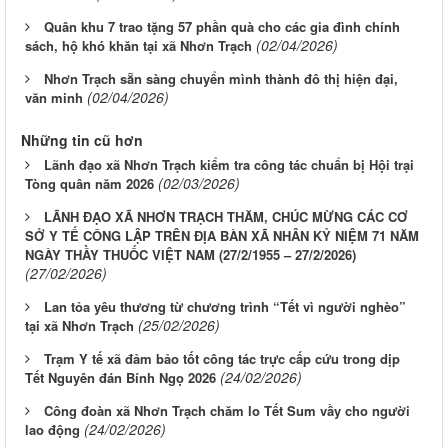
Quân khu 7 trao tặng 57 phần quà cho các gia đình chính
(02/04/2026)
sách, hộ khó khăn tại xã Nhơn Trạch
Nhơn Trạch sẵn sàng chuyển mình thành đô thị hiện đại,
(02/04/2026)
văn minh
Những tin cũ hơn
Lãnh đạo xã Nhơn Trạch kiểm tra công tác chuẩn bị Hội trại
(02/03/2026)
Tòng quân năm 2026
LÃNH ĐẠO XÃ NHƠN TRẠCH THĂM, CHÚC MỪNG CÁC CƠ
SỞ Y TẾ CÔNG LẬP TRÊN ĐỊA BÀN XÃ NHÂN KỶ NIỆM 71 NĂM
NGÀY THẦY THUỐC VIỆT NAM (27/2/1955 – 27/2/2026)
(27/02/2026)
Lan tỏa yêu thương từ chương trình “Tết vì người nghèo”
(25/02/2026)
tại xã Nhơn Trạch
Trạm Y tế xã đảm bảo tốt công tác trực cấp cứu trong dịp
(24/02/2026)
Tết Nguyên đán Bính Ngọ 2026
Công đoàn xã Nhơn Trạch chăm lo Tết Sum vầy cho người
(24/02/2026)
lao động