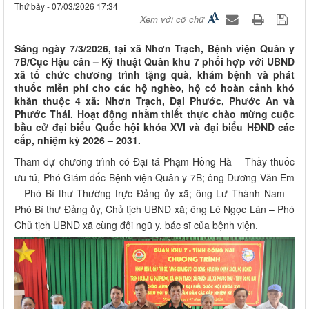
Thứ bảy - 07/03/2026 17:34
Xem với cỡ chữ
Sáng ngày 7/3/2026, tại xã Nhơn Trạch, Bệnh viện Quân y
7B/Cục Hậu cần – Kỹ thuật Quân khu 7 phối hợp với UBND
xã tổ chức chương trình tặng quà, khám bệnh và phát
thuốc miễn phí cho các hộ nghèo, hộ có hoàn cảnh khó
khăn thuộc 4 xã: Nhơn Trạch, Đại Phước, Phước An và
Phước Thái. Hoạt động nhằm thiết thực chào mừng cuộc
bầu cử đại biểu Quốc hội khóa XVI và đại biểu HĐND các
cấp, nhiệm kỳ 2026 – 2031.
Tham dự chương trình có Đại tá Phạm Hồng Hà – Thầy thuốc
ưu tú, Phó Giám đốc Bệnh viện Quân y 7B; ông Dương Văn Em
– Phó Bí thư Thường trực Đảng ủy xã; ông Lư Thành Nam –
Phó Bí thư Đảng ủy, Chủ tịch UBND xã; ông Lê Ngọc Lân – Phó
Chủ tịch UBND xã cùng đội ngũ y, bác sĩ của bệnh viện.