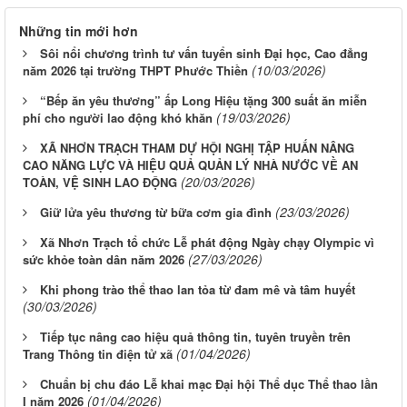
Những tin mới hơn
Sôi nổi chương trình tư vấn tuyển sinh Đại học, Cao đẳng
(10/03/2026)
năm 2026 tại trường THPT Phước Thiền
“Bếp ăn yêu thương” ấp Long Hiệu tặng 300 suất ăn miễn
(19/03/2026)
phí cho người lao động khó khăn
XÃ NHƠN TRẠCH THAM DỰ HỘI NGHỊ TẬP HUẤN NÂNG
CAO NĂNG LỰC VÀ HIỆU QUẢ QUẢN LÝ NHÀ NƯỚC VỀ AN
(20/03/2026)
TOÀN, VỆ SINH LAO ĐỘNG
(23/03/2026)
Giữ lửa yêu thương từ bữa cơm gia đình
Xã Nhơn Trạch tổ chức Lễ phát động Ngày chạy Olympic vì
(27/03/2026)
sức khỏe toàn dân năm 2026
Khi phong trào thể thao lan tỏa từ đam mê và tâm huyết
(30/03/2026)
Tiếp tục nâng cao hiệu quả thông tin, tuyên truyền trên
(01/04/2026)
Trang Thông tin điện tử xã
Chuẩn bị chu đáo Lễ khai mạc Đại hội Thể dục Thể thao lần
(01/04/2026)
I năm 2026