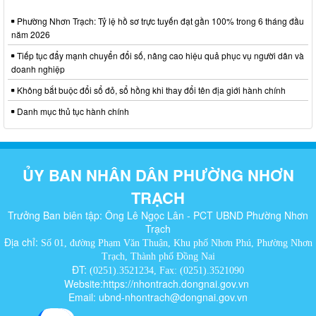
Phường Nhơn Trạch: Tỷ lệ hồ sơ trực tuyến đạt gần 100% trong 6 tháng đầu
năm 2026
Tiếp tục đẩy mạnh chuyển đổi số, nâng cao hiệu quả phục vụ người dân và
doanh nghiệp
Không bắt buộc đổi sổ đỏ, sổ hồng khi thay đổi tên địa giới hành chính
Danh mục thủ tục hành chính
ỦY BAN NHÂN DÂN PHƯỜNG NHƠN
TRẠCH
Trưởng Ban biên tập: Ông Lê Ngọc Lân - PCT UBND Phường Nhơn
Trạch
Địa chỉ:
Số 01, đường Phạm Văn Thuận, Khu phố Nhơn Phú, Phường Nhơn
Trạch, Thành phố Đồng Nai
ĐT:
(0251).3521234, Fax: (0251).3521090
Website:https://nhontrach.dongnai.gov.vn
Email: ubnd-nhontrach@dongnai.gov.vn​