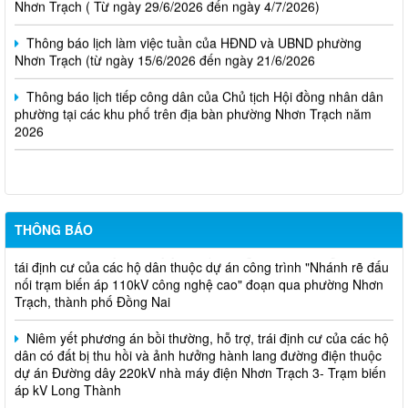
Thông báo lịch làm việc tuần của HĐND và UBND phường
Nhơn Trạch (từ ngày 15/6/2026 đến ngày 21/6/2026
Thông báo lịch tiếp công dân của Chủ tịch Hội đồng nhân dân
phường tại các khu phố trên địa bàn phường Nhơn Trạch năm
2026
Niêm yết phương án bồi thường, hỗ trợ, tái định cư
Thông báo về việc hủy kết quả trúng tuyển (nguyện vọng 1)
của kỳ tuyên dụng viên chức
THÔNG BÁO
Biên bản niêm yết và lấy ý kiến phương án bồi thường, hỗ trợ,
tái định cư của các hộ dân thuộc dự án công trình "Nhánh rẽ đấu
nối trạm biến áp 110kV công nghệ cao" đoạn qua phường Nhơn
Trạch, thành phố Đồng Nai
Niêm yết phương án bồi thường, hỗ trợ, trái định cư của các hộ
dân có đất bị thu hồi và ảnh hưởng hành lang đường điện thuộc
dự án Đường dây 220kV nhà máy điện Nhơn Trạch 3- Trạm biến
áp kV Long Thành
Biên bản về việc niêm yết phương án bồi thường, hỗ trợ, tái