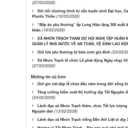
(07/03/2026)
Sôi nổi chương trình tư vấn tuyển sinh Đại học, 
(10/03/2026)
Phước Thiền
“Bếp ăn yêu thương” ấp Long Hiệu tặng 300 suất 
(19/03/2026)
khăn
XÃ NHƠN TRẠCH THAM DỰ HỘI NGHỊ TẬP HUẤN 
QUẢN LÝ NHÀ NƯỚC VỀ AN TOÀN, VỆ SINH LAO ĐỘ
(23/03/2
Giữ lửa yêu thương từ bữa cơm gia đình
Xã Nhơn Trạch tổ chức Lễ phát động Ngày chạy Ol
(27/03/2026)
Những tin cũ hơn
Giữ gìn nét đẹp lễ chùa đầu năm trong đời sống hi
Tăng cường kiểm soát thị trường dịp Tết Nguyên đ
(24/02/2026)
Lãnh đạo xã Nhơn Trạch thăm, chúc Tết lực lượng 
(13/02/2026)
Nguyên đán
Lãnh đạo xã Nhơn Trạch viếng Đền thờ Liệt sĩ dị
Hương vị Tết Nhơn Trạch – Đặc sản quê nhà mời 