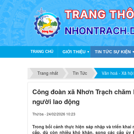
TRANG CHỦ
GIỚI THIỆU
TIN TỨC SỰ KIỆN
▼
Trang nhất
Tin Tức
Văn hoá - Xã hội
Công đoàn xã Nhơn Trạch chăm 
người lao động
Thứ ba - 24/02/2026 10:23
Trong bối cảnh thực hiện sáp nhập và triển khai
cấp, dù còn nhiều khó khăn, song các cấp ủy 