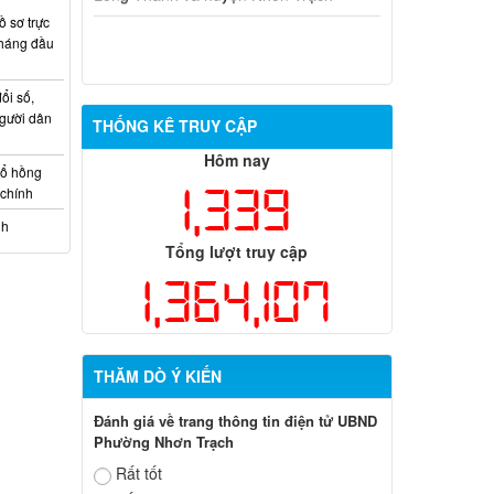
 sơ trực
tháng đầu
ổi số,
gười dân
THỐNG KÊ TRUY CẬP
Hôm nay
sổ hồng
1,339
 chính
nh
Tổng lượt truy cập
1,364,107
THĂM DÒ Ý KIẾN
Đánh giá về trang thông tin điện tử UBND
Phường Nhơn Trạch
Rất tốt