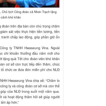
 Chủ tịch Công đoàn xã Nhơn Trạch tặng
n cảnh khó khăn
g đoàn trên địa bàn còn chú trọng chăm
giám sát việc thực hiện tiền lương, tiền
ết tranh chấp lao động, góp phần giữ ổn
à Công ty TNHH Hwaseung Vina. Ngoài
tục chi khoản thưởng đầu năm mới cho
ời tặng quà Tết cho đoàn viên khó khăn
n cơ sở còn trực tiếp đến thăm, chúc
ê; tổ chức xe đưa đón miễn phí cho NLĐ
TNHH Hwaseung Vina chia sẻ: “Chăm lo
 công ty và công đoàn cơ sở mà còn thể
g góp của NLĐ trong suốt một năm qua.
t và hoạt động thăm hỏi sẽ giúp người
, ấm áp hơn.”