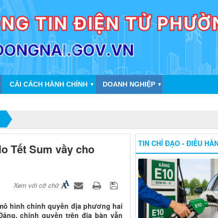
CẢI CÁCH HÀNH CHÍNH
DOANH NGHIỆP
▼
▼
▼
TIN CHỈ ĐẠO - ĐIỀU HÀ
lo Tết Sum vầy cho
Xem với cỡ chữ
 mô hình chính quyền địa phương hai
Đảng, chính quyền trên địa bàn vẫn