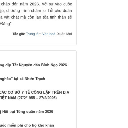
ới chào đón năm 2026. Với sự vào cuộc
p, chương trình chăm lo Tết cho đoàn
a vật chất mà còn lan tỏa tinh thần sẻ
 Đảng”.
Tác giả:
Trung tâm Văn hoá
, Xuân Mai
rong dịp Tết Nguyên đán Bính Ngọ 2026
 nghèo” tại xã Nhơn Trạch
ÁC CƠ SỞ Y TẾ CÔNG LẬP TRÊN ĐỊA
 NAM (27/2/1955 – 27/2/2026)
ị Hội trại Tòng quân năm 2026
huốc miễn phí cho hộ khó khăn