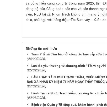
và cống hiến cùng công ty trong năm 2025, tiến t
đồng bộ của Công đoàn các cấp và các doanh nghiệ
viên, NLĐ tại xã Nhơn Trạch không chỉ mang ý nghĩ
chia, phù hợp với thông điệp “Tết Sum vầy – Xuân ơn
Những tin mới hơn
Trạm Y tế xã đảm bảo tốt công tác trực cấp cứu t
(24/02/2026)
Lan tỏa yêu thương từ chương trình “Tết vì người
(25/02/2026)
LÃNH ĐẠO XÃ NHƠN TRẠCH THĂM, CHÚC MỪNG C
BÀN XÃ NHÂN KỶ NIỆM 71 NĂM NGÀY THẦY THUỐC VIỆT
(27/02/2026)
Lãnh đạo xã Nhơn Trạch kiểm tra công tác chuẩn b
(02/03/2026)
Bệnh viện Quân y 7B tặng quà, khám bệnh, phát t