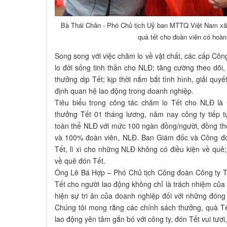
Bà Thái Chân - Phó Chủ tịch Uỷ ban MTTQ Việt Nam xã,
quà tết cho đoàn viên có hoà
Song song với việc chăm lo về vật chất, các cấp Côn
lo đời sống tinh thần cho NLĐ; tăng cường theo dõi, 
thưởng dịp Tết; kịp thời nắm bắt tình hình, giải quy
định quan hệ lao động trong doanh nghiệp.
Tiêu biểu trong công tác chăm lo Tết cho NLĐ l
thưởng Tết 01 tháng lương, năm nay công ty tiếp 
toàn thể NLĐ với mức 100 ngàn đồng/người, đồng th
và 100% đoàn viên, NLĐ. Ban Giám đốc và Công đoà
Tết, lì xì cho những NLĐ không có điều kiện về qu
về quê đón Tết.
Ông Lê Bá Hợp – Phó Chủ tịch Công đoàn Công ty 
Tết cho người lao động không chỉ là trách nhiệm của
hiện sự tri ân của doanh nghiệp đối với những đón
Chúng tôi mong rằng các chính sách thưởng, quà Tế
lao động yên tâm gắn bó với công ty, đón Tết vui tươi