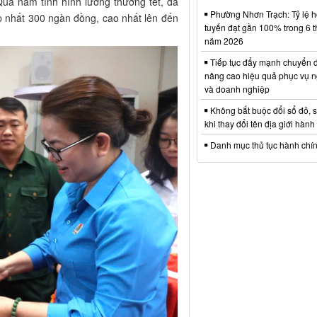
ua nắm tình hình lương thưởng tết, đa
Phường Nhơn Trạch: Tỷ lệ hồ
p nhất 300 ngàn đồng, cao nhất lên đến
tuyến đạt gần 100% trong 6 
năm 2026
Tiếp tục đẩy mạnh chuyển đ
nâng cao hiệu quả phục vụ n
và doanh nghiệp
Không bắt buộc đổi sổ đỏ, 
khi thay đổi tên địa giới hành
Danh mục thủ tục hành chí