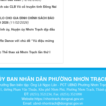
ch các CLB Võ cổ truyền tỉnh Đồng Nai
O CHO GIA ĐÌNH CHÍNH SÁCH BẢO
(11/02/2026)
 2026
Tỉnh ủy, Huyện ủy Nhơn Trạch dịp đầu
ffle Dance với chủ đề “Vũ điệu mừng
c Thể thao xã Nhơn Trạch lần thứ I
ỦY BAN NHÂN DÂN PHƯỜNG NHƠN TRẠC
rưởng Ban biên tập: Ông Lê Ngọc Lân - PCT UBND Phường Nhơn Trạ
01, đường Phạm Văn Thuận, Khu phố Nhơn Phú, Phường Nhơn Trạch, Thành 
ĐT:
(0251).3521234, Fax: (0251).3521090
Website:https://nhontrach.dongnai.gov.vn
Email: ubnd-nhontrach@dongnai.gov.vn​