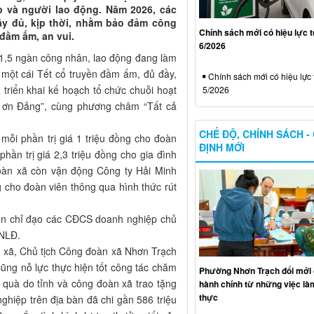
p và người lao động. Năm 2026, các
ầy đủ, kịp thời, nhằm bảo đảm công
Chính sách mới có hiệu lực 
đầm ấm, an vui.
6/2026
31,5 ngàn công nhân, lao động đang làm
một cái Tết cổ truyền đầm ấm, đủ đầy,
Chính sách mới có hiệu lực 
triển khai kế hoạch tổ chức chuỗi hoạt
5/2026
 ơn Đảng”, cùng phương châm “Tất cả
CHẾ ĐỘ, CHÍNH SÁCH -
mỗi phần trị giá 1 triệu đồng cho đoàn
ĐỊNH MỚI
hần trị giá 2,3 triệu đồng cho gia đình
oàn xã còn vận động Công ty Hải Minh
g cho đoàn viên thông qua hình thức rút
còn chỉ đạo các CĐCS doanh nghiệp chủ
 NLĐ.
 xã, Chủ tịch Công đoàn xã Nhơn Trạch
ũng nỗ lực thực hiện tốt công tác chăm
Phường Nhơn Trạch đổi mới 
n quà do tỉnh và công đoàn xã trao tặng
hành chính từ những việc làm
thực
ghiệp trên địa bàn đã chi gần 586 triệu