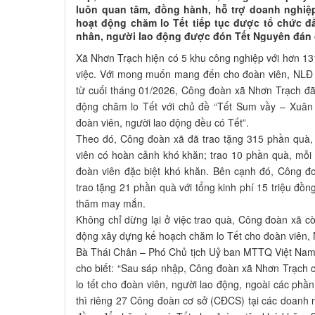
luôn quan tâm, đồng hành, hỗ trợ doanh nghiệ
hoạt động chăm lo Tết tiếp tục được tổ chức đ
nhân, người lao động được đón Tết Nguyên đán 
Xã Nhơn Trạch hiện có 5 khu công nghiệp với hơn 1
việc. Với mong muốn mang đến cho đoàn viên, NLĐ 
từ cuối tháng 01/2026, Công đoàn xã Nhơn Trạch đã 
động chăm lo Tết với chủ đề “Tết Sum vầy – Xuân
đoàn viên, người lao động đều có Tết”.
Theo đó, Công đoàn xã đã trao tặng 315 phần quà, 
viên có hoàn cảnh khó khăn; trao 10 phần quà, mỗi p
đoàn viên đặc biệt khó khăn. Bên cạnh đó, Công đ
trao tặng 21 phần quà với tổng kinh phí 15 triệu đồn
thăm may mắn.
Không chỉ dừng lại ở việc trao quà, Công đoàn xã 
động xây dựng kế hoạch chăm lo Tết cho đoàn viên,
Bà Thái Chân – Phó Chủ tịch Uỷ ban MTTQ Việt Nam
cho biết: “Sau sáp nhập, Công đoàn xã Nhơn Trạch c
lo tết cho đoàn viên, người lao động, ngoài các phầ
thì riêng 27 Công đoàn cơ sở (CĐCS) tại các doanh n