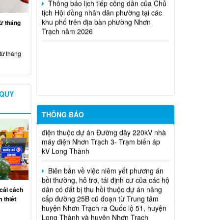
khu phố trên địa bàn phường Nhơn
Trạch năm 2026
Biên bản niêm yết và lấy ý kiến
từ tháng
phương án bồi thường, hỗ trợ, tái định cư
của các hộ dân thuộc dự án công trình
"Nhánh rẽ đấu nối trạm biến áp 110kV
từ tháng
công nghệ cao" đoạn qua phường Nhơn
Trạch, thành phố Đồng Nai
Niêm yết phương án bồi thường, hỗ
 QUY
trợ, trái định cư của các hộ dân có đất bị
thu hồi và ảnh hưởng hành lang đường
điện thuộc dự án Đường dây 220kV nhà
THÔNG BÁO
máy điện Nhơn Trạch 3- Trạm biến áp
kV Long Thành
Biên bản về việc niêm yết phương án
bồi thường, hỗ trợ, tái định cư của các hộ
dân có đất bị thu hồi thuộc dự án nâng
cấp đường 25B cũ đoạn từ Trung tâm
huyện Nhơn Trạch ra Quốc lộ 51, huyện
cải cách
Long Thành và huyện Nhơn Trạch
 thiết