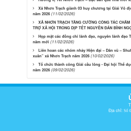
Xã Nhơn Trạch giành 03 huy chương tại Giải Vô đị
(11/02/2026)
năm 2026
XÃ NHƠN TRẠCH TĂNG CƯỜNG CÔNG TÁC CHĂM L
TRỢ XÃ HỘI TRONG DỊP TẾT NGUYÊN ĐÁN BÍNH NGỌ
Họp mặt các đồng chí lãnh đạo, nguyên lãnh đạo 
(11/02/2026)
năm mới
Liên hoan các nhóm nhảy Hiện đại – Dân vũ – Shu
(10/02/2026)
xuân” xã Nhơn Trạch năm 2026
Tổ chức thành công Giải cầu lông - Đại hội Thể dụ
(09/02/2026)
năm 2026
T
Địa chỉ:
Số 