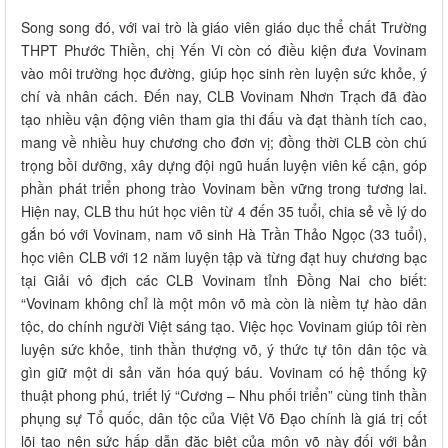
Song song đó, với vai trò là giáo viên giáo dục thể chất Trường
THPT Phước Thiền, chị Yến Vi còn có điều kiện đưa Vovinam
vào môi trường học đường, giúp học sinh rèn luyện sức khỏe, ý
chí và nhân cách. Đến nay, CLB Vovinam Nhơn Trạch đã đào
tạo nhiều vận động viên tham gia thi đấu và đạt thành tích cao,
mang về nhiều huy chương cho đơn vị; đồng thời CLB còn chú
trọng bồi dưỡng, xây dựng đội ngũ huấn luyện viên kế cận, góp
phần phát triển phong trào Vovinam bền vững trong tương lai.
Hiện nay, CLB thu hút học viên từ 4 đến 35 tuổi, chia sẻ về lý do
gắn bó với Vovinam, nam võ sinh Hà Trần Thảo Ngọc (33 tuổi),
học viên CLB với 12 năm luyện tập và từng đạt huy chương bạc
tại Giải vô địch các CLB Vovinam tỉnh Đồng Nai cho biết:
“Vovinam không chỉ là một môn võ mà còn là niềm tự hào dân
tộc, do chính người Việt sáng tạo. Việc học Vovinam giúp tôi rèn
luyện sức khỏe, tinh thần thượng võ, ý thức tự tôn dân tộc và
gìn giữ một di sản văn hóa quý báu. Vovinam có hệ thống kỹ
thuật phong phú, triết lý “Cương – Nhu phối triển” cùng tinh thần
phụng sự Tổ quốc, dân tộc của Việt Võ Đạo chính là giá trị cốt
lõi tạo nên sức hấp dẫn đặc biệt của môn võ này đối với bản