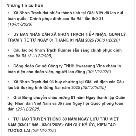
Những tin cũ hơn
Xã Nhơn Trạch đạt nhiều thành tích tại Giải Việt dã leo núi
toàn quốc “Chinh phục đỉnh cao Bà Rá” lần thứ 31
(10/01/2026)
ỦY BAN NHÂN DÂN XÃ NHƠN TRẠCH TIẾP NHẬN, QUẢN LÝ
(06/01/2026)
TRẠM Y TẾ TỪ NGÀY 01 THÁNG 01 NĂM 2026
Câu lạc bộ Nhơn Trạch Runner sẵn sàng chinh phục đỉnh
(31/12/2025)
cao Bà Rá
Công đoàn Cơ sở Công ty TNHH Hwaseung Vina chăm lo
(30/12/2025)
toàn diện cho đoàn viên, người lao động
Xã Nhơn Trạch đạt 04 huy chương tại Giải vô địch các Câu
(29/12/2025)
lạc bộ Boxing tỉnh Đồng Nai năm 2025
Giải Bóng chuyền chào mừng 81 năm Ngày thành lập Quân
đội Nhân dân Việt Nam và 36 năm Ngày hội Quốc phòng toàn
(29/12/2025)
dân
TỰ HÀO TRUYỀN THỐNG 80 NĂM NGÀY LƯU TRỮ VIỆT
NAM (03/01/1946 - 03/01/2026): GÌN GIỮ KÝ ỨC, KIẾN TẠO
(29/12/2025)
TƯƠNG LAI