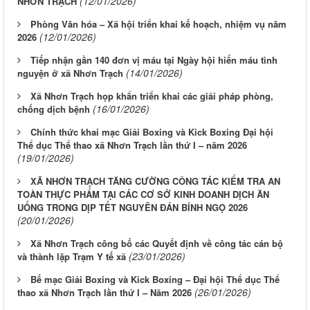
(12/01/2026)
NHƠN TRẠCH
Phòng Văn hóa – Xã hội triển khai kế hoạch, nhiệm vụ năm
(12/01/2026)
2026
Tiếp nhận gần 140 đơn vị máu tại Ngày hội hiến máu tình
(14/01/2026)
nguyện ở xã Nhơn Trạch
Xã Nhơn Trạch họp khẩn triển khai các giải pháp phòng,
(16/01/2026)
chống dịch bệnh
Chính thức khai mạc Giải Boxing và Kick Boxing Đại hội
Thể dục Thể thao xã Nhơn Trạch lần thứ I – năm 2026
(19/01/2026)
XÃ NHƠN TRẠCH TĂNG CƯỜNG CÔNG TÁC KIỂM TRA AN
TOÀN THỰC PHẨM TẠI CÁC CƠ SỞ KINH DOANH DỊCH ĂN
UỐNG TRONG DỊP TẾT NGUYÊN ĐÁN BÍNH NGỌ 2026
(20/01/2026)
Xã Nhơn Trạch công bố các Quyết định về công tác cán bộ
(23/01/2026)
và thành lập Trạm Y tế xã
Bế mạc Giải Boxing và Kick Boxing – Đại hội Thể dục Thể
(26/01/2026)
thao xã Nhơn Trạch lần thứ I – Năm 2026