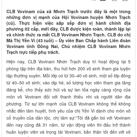
CLB Vovinam của xã Nhơn Trạch trước đây là một trong
những đơn vị mạnh của Hội Vovinam huyện Nhơn Trạch
(cũ). Thực hiện việc sắp xếp đơn vị hành chính địa
phương 02 cấp, mới đây, CLB được kiện toàn, thành lập lại
và chính thức ra mắt CLB Vovinam Nhơn Trạch. CLB do chị
Mã Thị Yến Vi (43 tuổi) – Ủy viên Ban Chấp hành Liên đoàn
Vovinam tỉnh Đồng Nai, Chủ nhiệm CLB Vovinam Nhơn
Trạch trực tiếp phụ trách.
Hiện nay, CLB Vovinam Nhơn Trạch duy trì hoạt động tại 5
phòng tập trên địa bàn, thu hút hơn 200 võ sinh tham gia luyện
tập thường xuyên. Mỗi lớp có từ 30–40 võ sinh, một số lớp đông
từ 40–50 võ sinh; vào dịp hè, số lượng học viên tham gia tăng
đáng kể, cho thấy sức hút và sự lan tỏa ngày càng rộng của
môn võ Vovinam đối với thanh thiếu nhi và người dân địa
phương. Từ sự lớn mạnh của CLB Vovinam không thể không
nhắc đến tâm huyêt, tình yêu của chị Yến Vi dành cho môn võ
cổ truyền của dân tộc, chị tâm sự:“Tôi đã gắn bó với Vovinam
đến nay cũng đã 31 năm, từ vận động viên thi đấu trở thành
huấn luyện viên và trọng tài Vovinam, bản thân tôi đến với võ