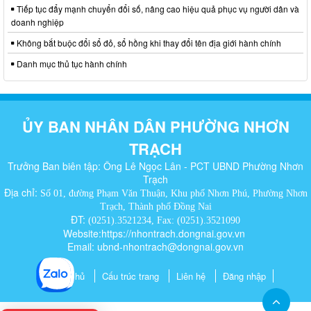
Tiếp tục đẩy mạnh chuyển đổi số, nâng cao hiệu quả phục vụ người dân và
doanh nghiệp
Không bắt buộc đổi sổ đỏ, sổ hồng khi thay đổi tên địa giới hành chính
Danh mục thủ tục hành chính
ỦY BAN NHÂN DÂN PHƯỜNG NHƠN
TRẠCH
Trưởng Ban biên tập: Ông Lê Ngọc Lân - PCT UBND Phường Nhơn
Trạch
Địa chỉ:
Số 01, đường Phạm Văn Thuận, Khu phố Nhơn Phú, Phường Nhơn
Trạch, Thành phố Đồng Nai
ĐT:
(0251).3521234, Fax: (0251).3521090
Website:https://nhontrach.dongnai.gov.vn
Email: ubnd-nhontrach@dongnai.gov.vn​
Trang chủ
Cấu trúc trang
Liên hệ
Đăng nhập