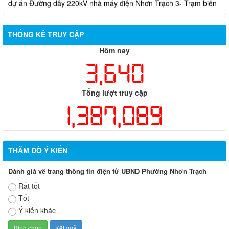
áp kV Long Thành
Biên bản về việc niêm yết phương án bồi thường, hỗ trợ, tái
định cư của các hộ dân có đất bị thu hồi thuộc dự án nâng cấp
THỐNG KÊ TRUY CẬP
đường 25B cũ đoạn từ Trung tâm huyện Nhơn Trạch ra Quốc lộ
Hôm nay
51, huyện Long Thành và huyện Nhơn Trạch
3,640
Tổng lượt truy cập
1,387,089
THĂM DÒ Ý KIẾN
Đánh giá về trang thông tin điện tử UBND Phường Nhơn Trạch
Rất tốt
Tốt
Ý kiến khác