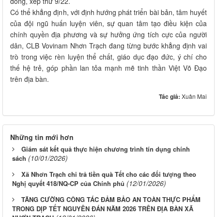
đồng, xếp thứ 9/22.
Có thể khẳng định, với định hướng phát triển bài bản, tâm huyết
của đội ngũ huấn luyện viên, sự quan tâm tạo điều kiện của
chính quyền địa phương và sự hưởng ứng tích cực của người
dân, CLB Vovinam Nhơn Trạch đang từng bước khẳng định vai
trò trong việc rèn luyện thể chất, giáo dục đạo đức, ý chí cho
thế hệ trẻ, góp phần lan tỏa mạnh mẽ tinh thần Việt Võ Đạo
trên địa bàn.
Tác giả:
Xuân Mai
Những tin mới hơn
Giám sát kết quả thực hiện chương trình tín dụng chính
(10/01/2026)
sách
Xã Nhơn Trạch chi trả tiền quà Tết cho các đối tượng theo
(12/01/2026)
Nghị quyết 418/NQ-CP của Chính phủ
TĂNG CƯỜNG CÔNG TÁC ĐẢM BẢO AN TOÀN THỰC PHẨM
TRONG DỊP TẾT NGUYÊN ĐÁN NĂM 2026 TRÊN ĐỊA BÀN XÃ