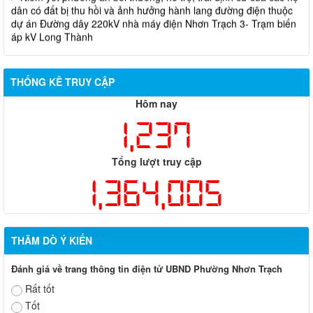
dự án Đường dây 220kV nhà máy điện Nhơn Trạch 3- Trạm biến
áp kV Long Thành
Biên bản về việc niêm yết phương án bồi thường, hỗ trợ, tái
định cư của các hộ dân có đất bị thu hồi thuộc dự án nâng cấp
đường 25B cũ đoạn từ Trung tâm huyện Nhơn Trạch ra Quốc lộ
THỐNG KÊ TRUY CẬP
51, huyện Long Thành và huyện Nhơn Trạch
Hôm nay
1,237
Tổng lượt truy cập
1,364,005
THĂM DÒ Ý KIẾN
Đánh giá về trang thông tin điện tử UBND Phường Nhơn Trạch
Rất tốt
Tốt