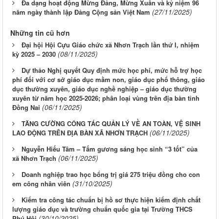
Đa dạng hoạt động Mừng Đảng, Mừng Xuân và kỷ niệm 96
(27/11/2025)
năm ngày thành lập Đảng Cộng sản Việt Nam
Những tin cũ hơn
Đại hội Hội Cựu Giáo chức xã Nhơn Trạch lần thứ I, nhiệm
(08/11/2025)
kỳ 2025 – 2030
Dự thảo Nghị quyết Quy định mức học phí, mức hỗ trợ học
phí đối với cơ sở giáo dục mầm non, giáo dục phổ thông, giáo
dục thường xuyên, giáo dục nghề nghiệp – giáo dục thường
xuyên từ năm học 2025-2026; phân loại vùng trên địa bàn tỉnh
(06/11/2025)
Đồng Nai
TĂNG CƯỜNG CÔNG TÁC QUẢN LÝ VỀ AN TOÀN, VỆ SINH
(06/11/2025)
LAO ĐỘNG TRÊN ĐỊA BÀN XÃ NHƠN TRẠCH
Nguyễn Hiếu Tâm – Tấm gương sáng học sinh “3 tốt” của
(06/11/2025)
xã Nhơn Trạch
Doanh nghiệp trao học bổng trị giá 275 triệu đồng cho con
(31/10/2025)
em công nhân viên
Kiểm tra công tác chuẩn bị hồ sơ thực hiện kiểm định chất
lượng giáo dục và trường chuẩn quốc gia tại Trường THCS
(30/10/2025)
Phú Hội