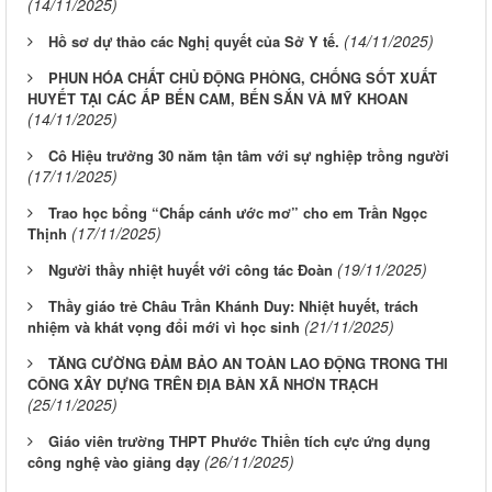
(14/11/2025)
(14/11/2025)
Hồ sơ dự thảo các Nghị quyết của Sở Y tế.
PHUN HÓA CHẤT CHỦ ĐỘNG PHÒNG, CHỐNG SỐT XUẤT
HUYẾT TẠI CÁC ẤP BẾN CAM, BẾN SẮN VÀ MỸ KHOAN
(14/11/2025)
Cô Hiệu trưởng 30 năm tận tâm với sự nghiệp trồng người
(17/11/2025)
Trao học bổng “Chấp cánh ước mơ” cho em Trần Ngọc
(17/11/2025)
Thịnh
(19/11/2025)
Người thầy nhiệt huyết với công tác Đoàn
Thầy giáo trẻ Châu Trần Khánh Duy: Nhiệt huyết, trách
(21/11/2025)
nhiệm và khát vọng đổi mới vì học sinh
TĂNG CƯỜNG ĐẢM BẢO AN TOÀN LAO ĐỘNG TRONG THI
CÔNG XÂY DỰNG TRÊN ĐỊA BÀN XÃ NHƠN TRẠCH
(25/11/2025)
Giáo viên trường THPT Phước Thiền tích cực ứng dụng
(26/11/2025)
công nghệ vào giảng dạy