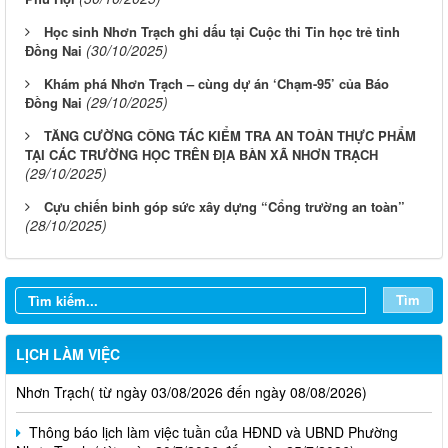
Học sinh Nhơn Trạch ghi dấu tại Cuộc thi Tin học trẻ tỉnh
(30/10/2025)
Đồng Nai
Khám phá Nhơn Trạch – cùng dự án ‘Chạm-95’ của Báo
(29/10/2025)
Đồng Nai
TĂNG CƯỜNG CÔNG TÁC KIỂM TRA AN TOÀN THỰC PHẨM
TẠI CÁC TRƯỜNG HỌC TRÊN ĐỊA BÀN XÃ NHƠN TRẠCH
(29/10/2025)
Cựu chiến binh góp sức xây dựng “Cổng trường an toàn”
(28/10/2025)
Tìm
Thông báo lịch làm việc tuần của HĐND và UBND phường
LỊCH LÀM VIỆC
Nhơn Trạch( từ ngày 03/08/2026 đến ngày 08/08/2026)
Thông báo lịch làm việc tuần của HĐND và UBND Phường
Nhơn Trạch ( từ ngày 20/7/2026 đến ngày 25/7/2026)