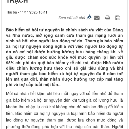
Thứ ba - 11/11/2025 16:41
Xem với cỡ chữ
Bảo hiểm xã hội tự nguyện là chính sách ưu việt của Đảng
và Nhà nước, mở rộng cánh cửa tham gia mạng lưới an
sinh xã hội cho người lao động tự do. Tham gia bảo hiểm
xã hội tự nguyện đồng nghĩa với việc người lao động tự
do có cơ hội được hưởng lương hưu hàng tháng khi về
già, được chăm sóc sức khỏe với mức quyền lợi lên tới
95% chi phí do quỹ bảo hiểm y tế chi trả, được Nhà nước
điều chỉnh lương hưu theo chỉ số giá tiêu dùng và khi
người tham gia bảo hiểm xã hội tự nguyện đủ 5 năm trở
lên mà qua đời, thân nhân được hưởng trợ cấp mai táng
phí và trợ cấp tuất một lần...
Mỗi cá nhân tiết kiệm chi tiêu mỗi ngày với số tiền nhỏ để tham
gia bảo hiểm xã hội tự nguyện đến khi tuổi già có lương hưu, là
khoản thu nhập tự chủ khi không còn đủ sức lao động để kiếm
tiền. Bảo hiểm xã hội tự nguyện là loại hình bảo hiểm do người
lao động tự nguyện tham gia, được lựa chọn mức đóng và
phương thức đóng phù hợp với thu nhập của bản thân. Người