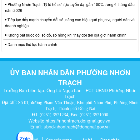
Phường Nhơn Trạch: Tỷ lệ hồ sơ trực tuyến đạt gần 100% trong 6 tháng đầu
năm 2026
Tiếp tục đẩy mạnh chuyển đổi số, nâng cao hiệu quả phục vụ người dân và
doanh nghiệp
Không bắt buộc đổi sổ đỏ, sổ hồng khi thay đổi tên địa giới hành chính
Danh mục thủ tục hành chính
ỦY BAN NHÂN DÂN PHƯỜNG NHƠN
TRẠCH
Trưởng Ban biên tập: Ông Lê Ngọc Lân - PCT UBND Phường Nhơn
Trạch
Địa chỉ:
Số 01, đường Phạm Văn Thuận, Khu phố Nhơn Phú, Phường Nhơn
Trạch, Thành phố Đồng Nai
ĐT:
(0251).3521234, Fax: (0251).3521090
Website:https://nhontrach.dongnai.gov.vn
Email: ubnd-nhontrach@dongnai.gov.vn​
Trang chủ
Cấu trúc trang
Liên hệ
Đăng nhập