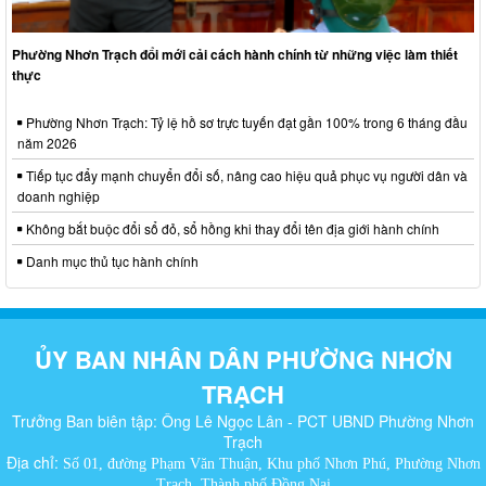
Phường Nhơn Trạch đổi mới cải cách hành chính từ những việc làm thiết
thực
Phường Nhơn Trạch: Tỷ lệ hồ sơ trực tuyến đạt gần 100% trong 6 tháng đầu
năm 2026
Tiếp tục đẩy mạnh chuyển đổi số, nâng cao hiệu quả phục vụ người dân và
doanh nghiệp
Không bắt buộc đổi sổ đỏ, sổ hồng khi thay đổi tên địa giới hành chính
Danh mục thủ tục hành chính
ỦY BAN NHÂN DÂN PHƯỜNG NHƠN
TRẠCH
Trưởng Ban biên tập: Ông Lê Ngọc Lân - PCT UBND Phường Nhơn
Trạch
Địa chỉ:
Số 01, đường Phạm Văn Thuận, Khu phố Nhơn Phú, Phường Nhơn
Trạch, Thành phố Đồng Nai