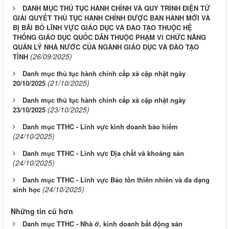
DANH MỤC THỦ TỤC HÀNH CHÍNH VÀ QUY TRÌNH ĐIỆN TỬ
GIẢI QUYẾT THỦ TỤC HÀNH CHÍNH ĐƯỢC BAN HÀNH MỚI VÀ
BỊ BÃI BỎ LĨNH VỰC GIÁO DỤC VÀ ĐÀO TẠO THUỘC HỆ
THỐNG GIÁO DỤC QUỐC DÂN THUỘC PHẠM VI CHỨC NĂNG
QUẢN LÝ NHÀ NƯỚC CỦA NGÀNH GIÁO DỤC VÀ ĐÀO TẠO
(26/09/2025)
TỈNH
Danh mục thủ tục hành chính cấp xã cập nhật ngày
(21/10/2025)
20/10/2025
Danh mục thủ tục hành chính cấp xã cập nhật ngày
(23/10/2025)
23/10/2025
Danh mục TTHC - Lĩnh vực kinh doanh bảo hiểm
(24/10/2025)
Danh mục TTHC - Lĩnh vực Địa chất và khoáng sản
(24/10/2025)
Danh mục TTHC - Lĩnh vực Bảo tồn thiên nhiên và đa dạng
(24/10/2025)
sinh học
Những tin cũ hơn
Danh mục TTHC - Nhà ở, kinh doanh bất động sản