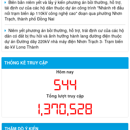
tái định cư của các hộ dân thuộc dự án công trình "Nhánh rẽ đấu
nối trạm biến áp 110kV công nghệ cao" đoạn qua phường Nhơn
Trạch, thành phố Đồng Nai
Niêm yết phương án bồi thường, hỗ trợ, trái định cư của các hộ
dân có đất bị thu hồi và ảnh hưởng hành lang đường điện thuộc
dự án Đường dây 220kV nhà máy điện Nhơn Trạch 3- Trạm biến
áp kV Long Thành
Biên bản về việc niêm yết phương án bồi thường, hỗ trợ, tái
định cư của các hộ dân có đất bị thu hồi thuộc dự án nâng cấp
THỐNG KÊ TRUY CẬP
đường 25B cũ đoạn từ Trung tâm huyện Nhơn Trạch ra Quốc lộ
51, huyện Long Thành và huyện Nhơn Trạch
Hôm nay
544
Tổng lượt truy cập
1,370,528
THĂM DÒ Ý KIẾN